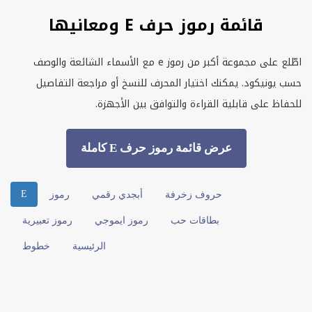
قائمة رموز حرف E ومعانيها
اطّلع على مجموعة أكبر من رموز
e
مع الأسماء الشائعة والوصف
حسب يونيكود. يمكنك اختيار المحرف للنسخ أو مراجعة التفاصيل
للحفاظ على قابلية القراءة والتوافق بين الأجهزة.
عرض قائمة رموز حرف E كاملة
E
حروف زخرفة
أبجدي رقمي
رموز
بطاقات حب
رموز ايموجي
رموز تعبيرية
الرئيسية
خطوط