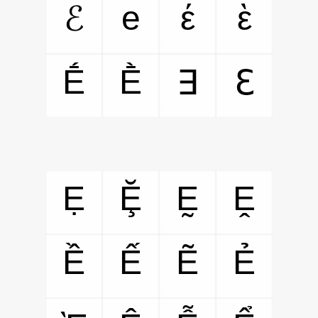
e
έ
ὲ
ℰ
Ḗ
Ḕ
∃
ℇ
Ẹ
Ḝ
Ḛ
Ḙ
Ề
Ế
Ẽ
Ẻ