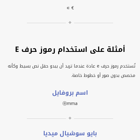
∊ €
✧
أمثلة على استخدام رموز حرف E
تُستخدم رموز حرف
e
عادة عندما تريد أن يبدو حقل نص بسيط وكأنه
مخصص بدون صور أو خطوط خاصة.
اسم بروفايل
ⓔmma
✧
بايو سوشيال ميديا