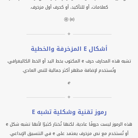
كعلامات، أو للتأكيد، أو كحرف أول مزخرف.
ⓔ ⒠
✧
أشكال E المزخرفة والخطية
تشبه هذه المحارف حرف
e
المكتوب بخط اليد أو الخط الكاليغرافي،
وتُستخدم لإضافة مظهر أكثر جمالية للنص العادي.
ℯ
✧
رموز تقنية وشكلية تشبه E
هذه الرموز ليست حروفًا عادية، لكنها تُختار كثيرًا لأنها تشبه شكل
e
أو تُستخدم مع نص مزخرف يعتمد على
e
في التنسيق الإبداعي.