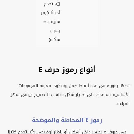
(يُستخدم
أحيانًا كرمز
شبيه بـ e
بسبب
شكله)
أنواع رموز حرف E
تظهر رموز
e
في عدة أنماط ضمن يونيكود. معرفة المجموعات
الأساسية يساعدك على اختيار شكل مناسب للتصميم ويبقى سهل
القراءة.
رموز E المحاطة والموضحة
هي حروف
e
تظهر داخل أشكال أو بإطار توضيحي، وتُستخدم كثيرًا