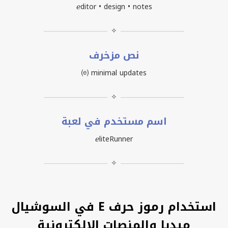
ℯditor • design • notes
✧
نص مزخرف
⒠ minimal updates
✧
اسم مستخدم في لعبة
ℯliteRunner
✧
استخدام رموز حرف E في السوشيال
ميديا والمنصات الإلكترونية