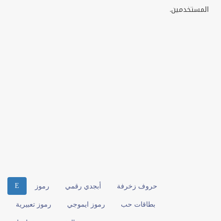
المستخدمين.
E
حروف زخرفة
أبجدي رقمي
رموز
بطاقات حب
رموز ايموجي
رموز تعبيرية