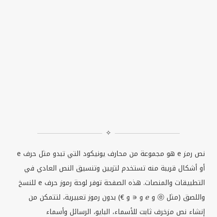
✧
نص رمز
e
هو مجموعة من محارف يونيكود التي تبدو مثل حرف
e
أو أشكال قريبة منه تستخدم لتزيين وتنسيق النص العادي في
التطبيقات والمنصات. هذه الصفحة توفر لوحة رموز حرف
e
للنسخ
واللصق (مثل ⓔ و ℯ و ∊ و €) بدون رموز تعبيرية، لتتمكن من
إنشاء نص مزخرف ثابت للأسماء، البايو، الرسائل وأسماء