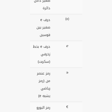
صغير داخل
دائرة
⒠
حرف e
صغير بين
قوسين
ℯ
حرف e بخط
زخرفي
(سكربت)
∊
رمز عنصر
من (رمز
رياضي
يشبه e)
€
رمز اليورو