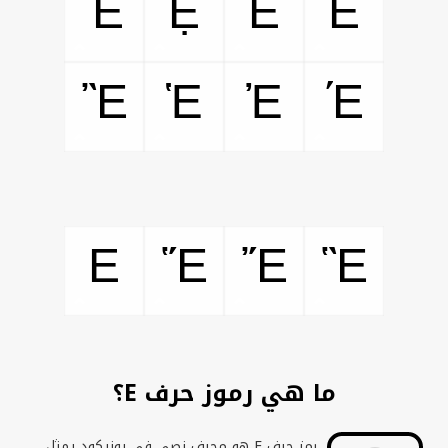
Ὲ
Ệ
Ễ
Ể
Ἒ
Ἑ
Ἐ
Έ
E
Ἕ
Ἔ
Ἓ
ما هي رموز حرف E؟
رمز حرف
E
هو محرف نصي في يونيكود يمثل