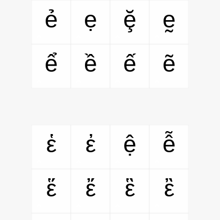
ẻ
ẹ
ḝ
ḛ
ể
ề
ế
ẽ
ἑ
ἐ
ệ
ễ
ἕ
ἔ
ἓ
ἒ