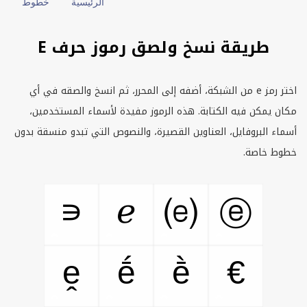
الرئيسية
خطوط
طريقة نسخ ولصق رموز حرف E
اختر رمز
e
من الشبكة، أضفه إلى المحرر، ثم انسخ والصقه في أي
مكان يمكن فيه الكتابة. هذه الرموز مفيدة لأسماء المستخدمين،
أسماء البروفايل، العناوين القصيرة، والنصوص التي تبدو منسقة بدون
خطوط خاصة.
∊
ℯ
⒠
ⓔ
ḙ
ḗ
ḕ
€