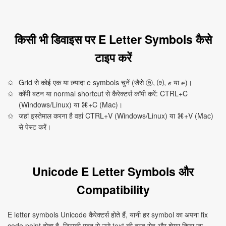
किसी भी डिवाइस पर E Letter Symbols कैसे
टाइप करें
Grid से कोई एक या ज़्यादा e symbols चुनें (जैसे ⓔ, ⒠, ℯ या ∊)।
कॉपी बटन या normal shortcut से कैरेक्टर्स कॉपी करें: CTRL+C
(Windows/Linux) या ⌘+C (Mac)।
जहां इस्तेमाल करना है वहां CTRL+V (Windows/Linux) या ⌘+V (Mac)
से पेस्ट करें।
Unicode E Letter Symbols और
Compatibility
E letter symbols Unicode कैरेक्टर्स होते हैं, यानी हर symbol का अपना fix
code point होता है, जिसकी मदद से उसे text की तरह सेव और शेयर किया जा