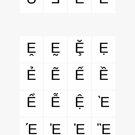
Ḙ
Ḛ
Ḝ
Ẹ
Ẻ
Ẽ
Ế
Ề
Ể
Ễ
Ệ
Ὲ
Έ
Ἐ
Ἑ
Ἒ