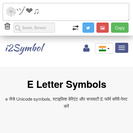
i2Symbol
Toggl
naviga
E Letter Symbols
e जैसे Unicode symbols, स्टाइलिश वेरिएंट और सजावटी E फॉर्म कॉपी‑पेस्ट
करें