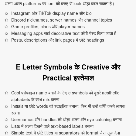
अलग‑अलग platforms पर font की वजह से look थोड़ा बदल सकता है।
Instagram और TikTok display name और bio
Discord nicknames, server names और channel topics
Game profiles, clans और player names
Messaging apps जहां decorative text कॉपी‑पेस्ट किया जाता है
Posts, descriptions और link pages में छोटे headings
E Letter Symbols के Creative और
Practical इस्तेमाल
Cool प्रोफाइल name बनाने के लिए e symbols को दूसरे aesthetic
alphabets के साथ mix करना
Initials या छोटे words को स्टाइलिश बनाना, फिर भी उन्हें कॉपी करने लायक
रखना
Usernames और handles को थोड़ा अलग और eye‑catching बनाना
Lists में अलग दिखने वाले text‑based labels बनाना
Simple text में छोटे titles या separators को format जैसा लुक देना