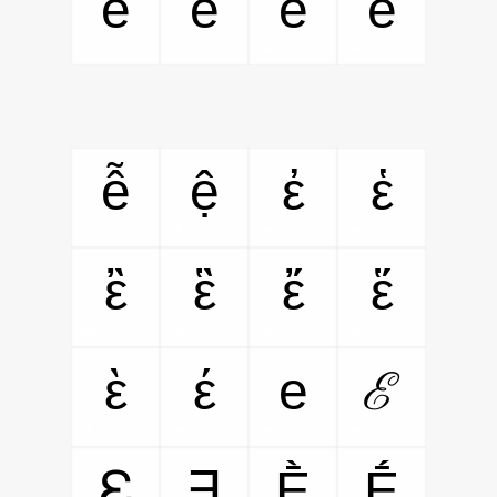
ẽ
ế
ề
ể
ễ
ệ
ἐ
ἑ
ἒ
ἓ
ἔ
ἕ
ὲ
έ
e
ℰ
ℇ
∃
Ḕ
Ḗ