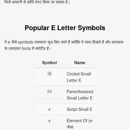
जिसे आसानी से कॉपी‑पेस्ट किया जा सकता है।
Popular E Letter Symbols
ये e जैसे symbols ज़्यादातर यूज़ किए जाते हैं क्योंकि ये साफ दिखते हैं और आजकल
के ज़्यादातर fonts में सपोर्टेड हैं।
Symbol
Name
ⓔ
Circled Small
Letter E
⒠
Parenthesized
Small Letter E
ℯ
Script Small E
∊
Element Of (e
जैसा