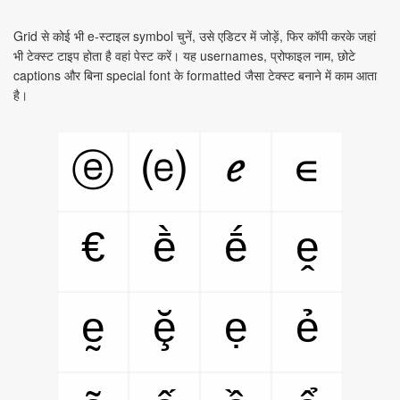
Grid से कोई भी e‑स्टाइल symbol चुनें, उसे एडिटर में जोड़ें, फिर कॉपी करके जहां
भी टेक्स्ट टाइप होता है वहां पेस्ट करें। यह usernames, प्रोफाइल नाम, छोटे
captions और बिना special font के formatted जैसा टेक्स्ट बनाने में काम आता
है।
ℯ
∊
ⓔ
⒠
€
ḕ
ḗ
ḙ
ḛ
ḝ
ẹ
ẻ