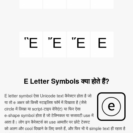
Ἓ
Ἔ
Ἕ
E
E Letter Symbols क्या होते हैं?
E letter symbol ऐसा Unicode text कैरेक्टर होता है जो
या तो e अक्षर को किसी स्टाइलिश फॉर्म में दिखाता है (जैसे
circle में लिखा या script‑टाइप वेरिएंट) या फिर ऐसा
e‑shape symbol होता है जो टेक्निकल या सजावटी use में
आता है। लोग इन कैरेक्टर्स का use आमतौर पर छोटे टेक्स्ट
को अलग और cool दिखाने के लिए करते हैं, और फिर भी ये simple text ही रहता है