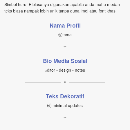
Simbol huruf E biasanya digunakan apabila anda mahu medan
teks biasa nampak lebih unik tanpa guna imej atau font khas.
Nama Profil
ⓔmma
✧
Bio Media Sosial
ℯditor • design • notes
✧
Teks Dekoratif
⒠ minimal updates
✧