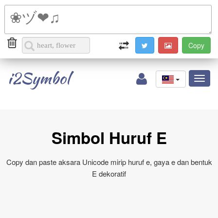
i2Symbol
Toggl
naviga
Simbol Huruf E
Copy dan paste aksara Unicode mirip huruf e, gaya e dan bentuk
E dekoratif