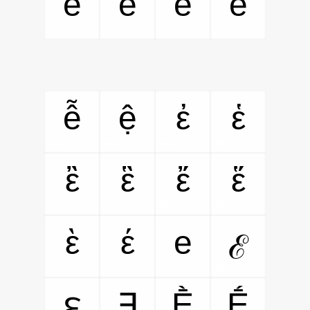
ẽ
ế
ề
ể
ễ
ệ
ἐ
ἑ
ἒ
ἓ
ἔ
ἕ
ὲ
έ
e
ℰ
Ḕ
Ḗ
∃
ℇ