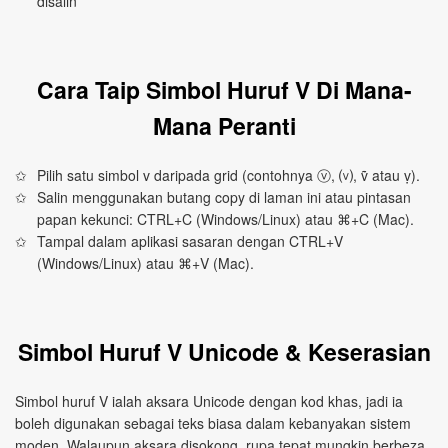
disalin
Cara Taip Simbol Huruf V Di Mana-
Mana Peranti
Pilih satu simbol v daripada grid (contohnya ⓥ, ⒱, ṽ atau ṿ).
Salin menggunakan butang copy di laman ini atau pintasan
papan kekunci: CTRL+C (Windows/Linux) atau ⌘+C (Mac).
Tampal dalam aplikasi sasaran dengan CTRL+V
(Windows/Linux) atau ⌘+V (Mac).
Simbol Huruf V Unicode & Keserasian
Simbol huruf V ialah aksara Unicode dengan kod khas, jadi ia
boleh digunakan sebagai teks biasa dalam kebanyakan sistem
moden. Walaupun aksara disokong, rupa tepat mungkin berbeza