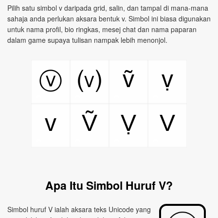
Pilih satu simbol v daripada grid, salin, dan tampal di mana-mana
sahaja anda perlukan aksara bentuk v. Simbol ini biasa digunakan
untuk nama profil, bio ringkas, mesej chat dan nama paparan
dalam game supaya tulisan nampak lebih menonjol.
ṽ
ṿ
ⓥ
⒱
v
Ṽ
Ṿ
V
Apa Itu Simbol Huruf V?
Simbol huruf V ialah aksara teks Unicode yang