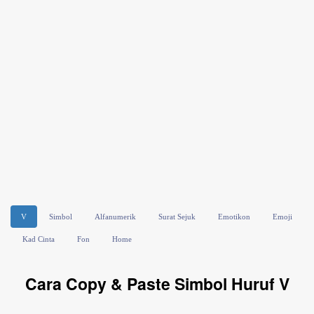
V
Simbol
Alfanumerik
Surat Sejuk
Emotikon
Emoji
Kad Cinta
Fon
Home
Cara Copy & Paste Simbol Huruf V