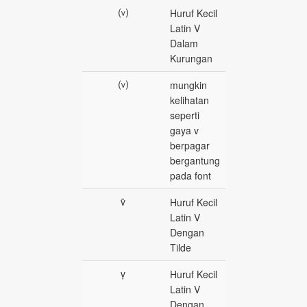
⒱
Huruf Kecil
Latin V
Dalam
Kurungan
⒱
mungkin
kelihatan
seperti
gaya v
berpagar
bergantung
pada font
ṽ
Huruf Kecil
Latin V
Dengan
Tilde
ṿ
Huruf Kecil
Latin V
Dengan