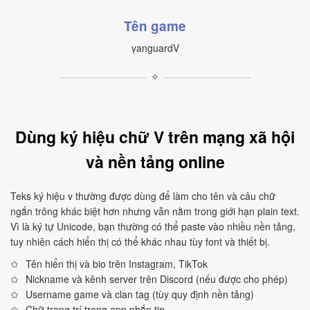
Tên game
ṿanguardV
✧
Dùng ký hiệu chữ V trên mạng xã hội
và nền tảng online
Teks ký hiệu v thường được dùng để làm cho tên và câu chữ
ngắn trông khác biệt hơn nhưng vẫn nằm trong giới hạn plain text.
Vì là ký tự Unicode, bạn thường có thể paste vào nhiều nền tảng,
tuy nhiên cách hiển thị có thể khác nhau tùy font và thiết bị.
Tên hiển thị và bio trên Instagram, TikTok
Nickname và kênh server trên Discord (nếu được cho phép)
Username game và clan tag (tùy quy định nền tảng)
Chữ trang trí trong app nhắn tin