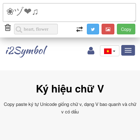
i2Symbol
Toggl
naviga
Ký hiệu chữ V
Copy paste ký tự Unicode giống chữ v, dạng V bao quanh và chữ
v có dấu