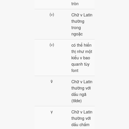
tròn
⒱
Chữ v Latin
thường
trong
ngoặc
⒱
có thể hiển
thị như một
kiểu v bao
quanh tùy
font
ṽ
Chữ v Latin
thường với
dấu ngã
(tilde)
ṿ
Chữ v Latin
thường với
dấu chấm