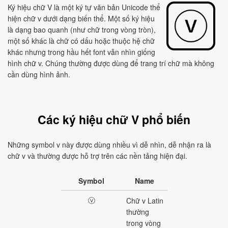
Ký hiệu chữ V là một ký tự văn bản Unicode thể
hiện chữ v dưới dạng biến thể. Một số ký hiệu
là dạng bao quanh (như chữ trong vòng tròn),
một số khác là chữ có dấu hoặc thuộc hệ chữ
khác nhưng trong hầu hết font vẫn nhìn giống
hình chữ v. Chúng thường được dùng để trang trí chữ mà không
cần dùng hình ảnh.
Các ký hiệu chữ V phổ biến
Những symbol v này được dùng nhiều vì dễ nhìn, dễ nhận ra là
chữ v và thường được hỗ trợ trên các nền tảng hiện đại.
Symbol
Name
ⓥ
Chữ v Latin
thường
trong vòng