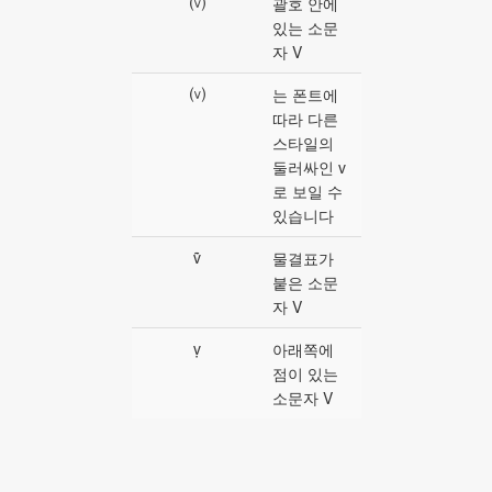
⒱
괄호 안에
있는 소문
자 V
⒱
는 폰트에
따라 다른
스타일의
둘러싸인 v
로 보일 수
있습니다
ṽ
물결표가
붙은 소문
자 V
ṿ
아래쪽에
점이 있는
소문자 V