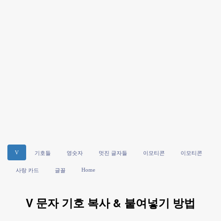
V
기호들
영숫자
멋진 글자들
이모티콘
이모티콘
Home
사랑 카드
글꼴
V 문자 기호 복사 & 붙여넣기 방법