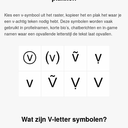
Kies een v-symbool uit het raster, kopieer het en plak het waar je
een v-achtig teken nodig hebt. Deze symbolen worden vaak
gebruikt in profielnamen, korte bio’s, chatberichten en in-game
namen waar een opvallende letterstijl de tekst laat opvallen.
ṽ
ṿ
ⓥ
⒱
v
Ṽ
Ṿ
V
Wat zijn V-letter symbolen?