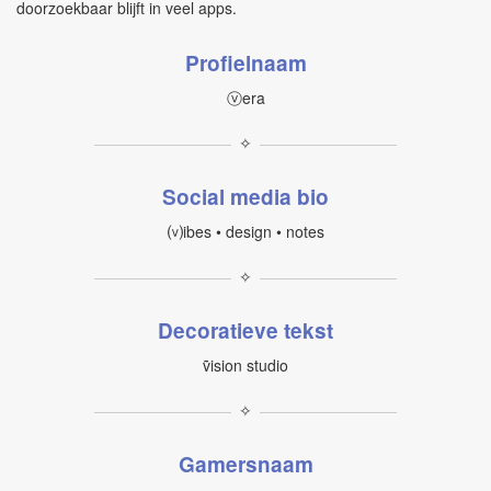
doorzoekbaar blijft in veel apps.
Profielnaam
ⓥera
✧
Social media bio
⒱ibes • design • notes
✧
Decoratieve tekst
ṽision studio
✧
Gamersnaam