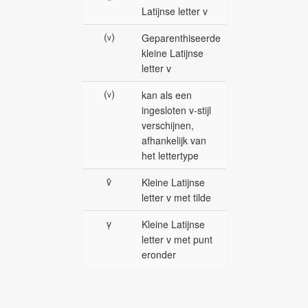
Latijnse letter v
⒱
Geparenthiseerde
kleine Latijnse
letter v
⒱
kan als een
ingesloten v-stijl
verschijnen,
afhankelijk van
het lettertype
ṽ
Kleine Latijnse
letter v met tilde
ṿ
Kleine Latijnse
letter v met punt
eronder