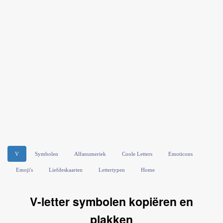
V
Symbolen
Alfanumeriek
Coole Letters
Emoticons
Emoji's
Liefdeskaarten
Lettertypen
Home
V-letter symbolen kopiëren en
plakken