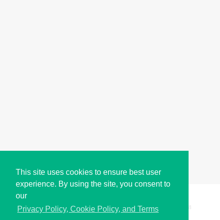
This site uses cookies to ensure best user
experience. By using the site, you consent to
our
Copyright © i2Symbol 2011-2026,
Sciweavers LLC
, USA.
198
Privacy Policy, Cookie Policy, and Terms