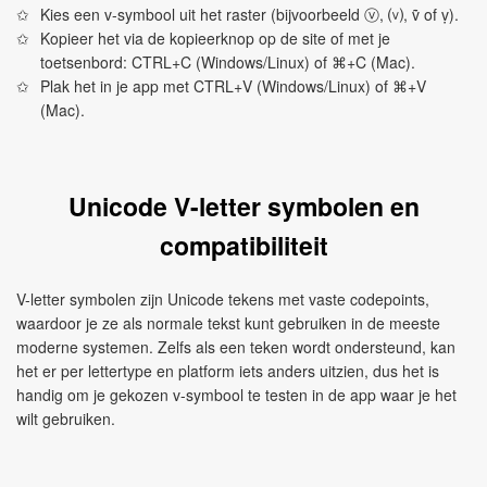
Kies een v-symbool uit het raster (bijvoorbeeld ⓥ, ⒱, ṽ of ṿ).
Kopieer het via de kopieerknop op de site of met je
toetsenbord: CTRL+C (Windows/Linux) of ⌘+C (Mac).
Plak het in je app met CTRL+V (Windows/Linux) of ⌘+V
(Mac).
Unicode V-letter symbolen en
compatibiliteit
V-letter symbolen zijn Unicode tekens met vaste codepoints,
waardoor je ze als normale tekst kunt gebruiken in de meeste
moderne systemen. Zelfs als een teken wordt ondersteund, kan
het er per lettertype en platform iets anders uitzien, dus het is
handig om je gekozen v-symbool te testen in de app waar je het
wilt gebruiken.