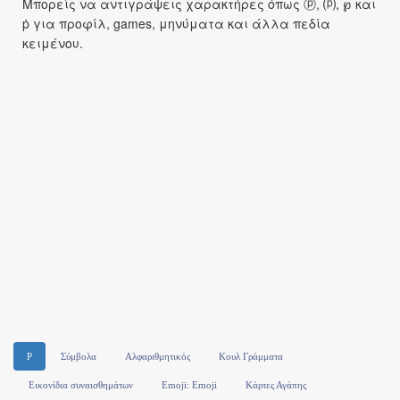
Μπορείς να αντιγράψεις χαρακτήρες όπως ⓟ, ⒫, ℘ και
ṗ για προφίλ, games, μηνύματα και άλλα πεδία
κειμένου.
P
Σύμβολα
Αλφαριθμητικός
Κουλ Γράμματα
Εικονίδια συναισθημάτων
Emoji: Emoji
Κάρτες Αγάπης