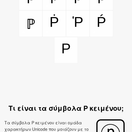
Ṗ
Ῥ
Ṕ
ℙ
P
Τι είναι τα σύμβολα P κειμένου;
Τα σύμβολα P κειμένου είναι ομάδα
χαρακτήρων Unicode που μοιάζουν με το