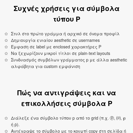
Συχνές χρήσεις για σύμβολα
τύπου P
Στυλ στο πρώτο γράμμα ή αρχικό σε όνομα προφίλ
Δημιουργία ενιαίου aesthetic σε usernames
Έμφαση σε label με enclosed χαρακτήρες P
Να ξεχωρίζουν μικροί τίτλοι σε plain‑text layouts
Συνδυασμός συμβόλων γράμματος p με άλλα aesthetic
αλφάβητα για custom εμφάνιση
Πώς να αντιγράψεις και να
επικολλήσεις σύμβολα P
Διάλεξε ένα σύμβολο τύπου p από το grid (π.χ. ⓟ, ⒫, ℘
ή ṗ).
Αντέγραψε το σύμβολο με το κουμπί copy στη σελίδα ή