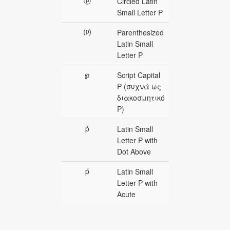
ⓟ
Circled Latin
Small Letter P
⒫
Parenthesized
Latin Small
Letter P
℘
Script Capital
P (συχνά ως
διακοσμητικό
P)
ṗ
Latin Small
Letter P with
Dot Above
ṕ
Latin Small
Letter P with
Acute