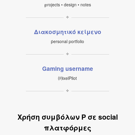
℘rojects • design • notes
✧
Διακοσμητικό κείμενο
ṗersonal portfolio
✧
Gaming username
⒫ixelPilot
✧
Χρήση συμβόλων P σε social
πλατφόρμες