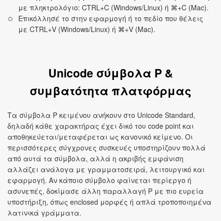
με πληκτρολόγιο: CTRL+C (Windows/Linux) ή ⌘+C (Mac).
Επικόλλησέ το στην εφαρμογή ή το πεδίο που θέλεις
με CTRL+V (Windows/Linux) ή ⌘+V (Mac).
Unicode σύμβολα P &
συμβατότητα πλατφόρμας
Τα σύμβολα P κειμένου ανήκουν στο Unicode Standard,
δηλαδή κάθε χαρακτήρας έχει δικό του code point και
αποθηκεύεται/μεταφέρεται ως κανονικό κείμενο. Οι
περισσότερες σύγχρονες συσκευές υποστηρίζουν πολλά
από αυτά τα σύμβολα, αλλά η ακριβής εμφάνιση
αλλάζει ανάλογα με γραμματοσειρά, λειτουργικό και
εφαρμογή. Αν κάποιο σύμβολο φαίνεται περίεργο ή
ασυνεπές, δοκίμασε άλλη παραλλαγή P με πιο ευρεία
υποστήριξη, όπως enclosed μορφές ή απλά τροποποιημένα
λατινικά γράμματα.