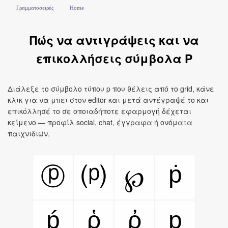
Γραμματοσειρές
Home
Πώς να αντιγράψεις και να
επικολλήσεις σύμβολα P
Διάλεξε το σύμβολο τύπου p που θέλεις από το grid, κάνε
κλικ για να μπει στον editor και μετά αντέγραψέ το και
επικόλλησέ το σε οποιαδήποτε εφαρμογή δέχεται
κείμενο — προφίλ social, chat, έγγραφα ή ονόματα
παιχνιδιών.
ṗ
ⓟ
⒫
℘
ṕ
ῥ
ῤ
p