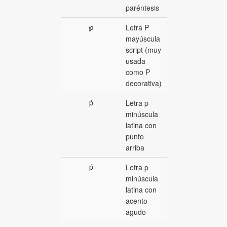
paréntesis
℘
Letra P
mayúscula
script (muy
usada
como P
decorativa)
ṗ
Letra p
minúscula
latina con
punto
arriba
ṕ
Letra p
minúscula
latina con
acento
agudo