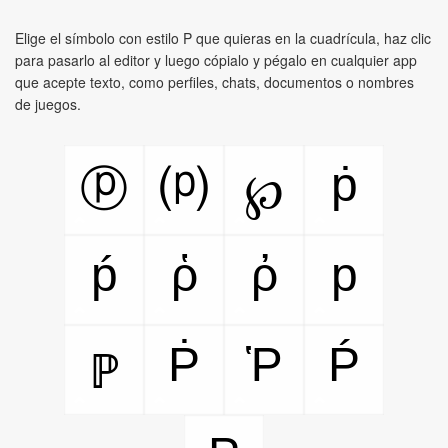
Elige el símbolo con estilo P que quieras en la cuadrícula, haz clic
para pasarlo al editor y luego cópialo y pégalo en cualquier app
que acepte texto, como perfiles, chats, documentos o nombres
de juegos.
ṗ
ⓟ
⒫
℘
ṕ
ῥ
ῤ
p
Ṗ
Ῥ
Ṕ
ℙ