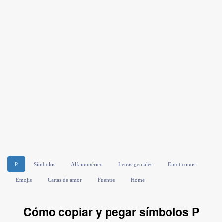
P
Símbolos
Alfanumérico
Letras geniales
Emoticonos
Emojis
Cartas de amor
Fuentes
Home
Cómo copiar y pegar símbolos P