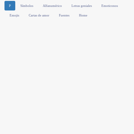
P
Símbolos
Alfanumérico
Letras geniales
Emoticonos
Emojis
Cartas de amor
Fuentes
Home