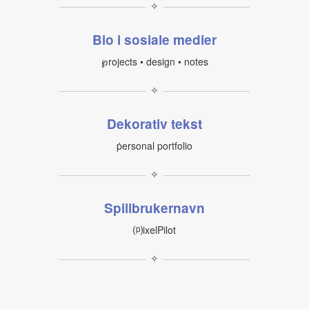
✧
Bio i sosiale medier
℘rojects • design • notes
✧
Dekorativ tekst
ṗersonal portfolio
✧
Spillbrukernavn
⒫ixelPilot
✧