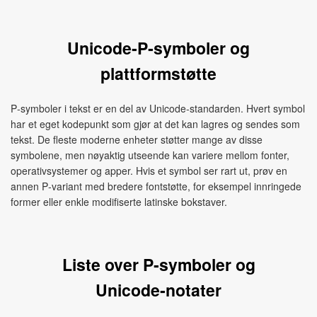
Unicode‑P‑symboler og
plattformstøtte
P‑symboler i tekst er en del av Unicode‑standarden. Hvert symbol
har et eget kodepunkt som gjør at det kan lagres og sendes som
tekst. De fleste moderne enheter støtter mange av disse
symbolene, men nøyaktig utseende kan variere mellom fonter,
operativsystemer og apper. Hvis et symbol ser rart ut, prøv en
annen P‑variant med bredere fontstøtte, for eksempel innringede
former eller enkle modifiserte latinske bokstaver.
Liste over P‑symboler og
Unicode‑notater