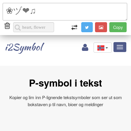
i2Symbol
Toggl
naviga
P-symbol i tekst
Kopier og lim inn P‑lignende tekstsymboler som ser ut som
bokstaven p til navn, bioer og meldinger