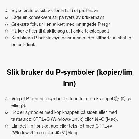
Style første bokstav eller initial i et profilnavn
Lage en konsekvent stil på tvers av brukernavn
Gi ekstra fokus til en etikett med innringede P‑tegn
Få korte titler til å skille seg ut i enkle tekstoppsett
Kombinere P‑bokstavsymboler med andre stiliserte alfabet for
en unik look
Slik bruker du P‑symboler (kopier/lim
inn)
Velg et P‑lignende symbol i rutenettet (for eksempel ⓟ, ⒫, ℘
eller ṗ).
Kopier symbolet med kopiknappen på siden eller med
tastaturet: CTRL+C (Windows/Linux) eller ⌘+C (Mac).
Lim det inn i ønsket app eller tekstfelt med CTRL+V
(Windows/Linux) eller ⌘+V (Mac).