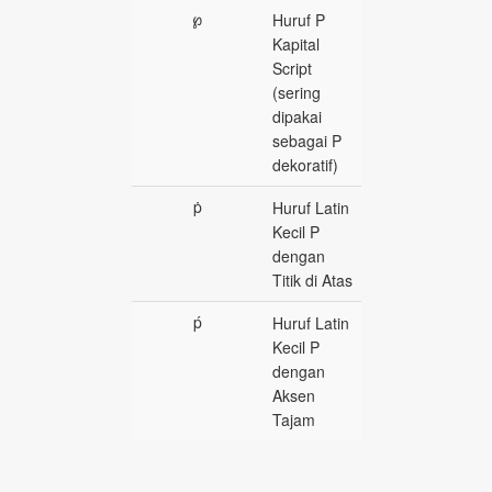
℘
Huruf P
Kapital
Script
(sering
dipakai
sebagai P
dekoratif)
ṗ
Huruf Latin
Kecil P
dengan
Titik di Atas
ṕ
Huruf Latin
Kecil P
dengan
Aksen
Tajam