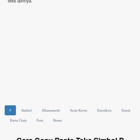
teks lainnya.
P
Simbol
Alfanumerik
Surat Keren
Emotikon
Emoji
Kartu Cinta
Font
Home