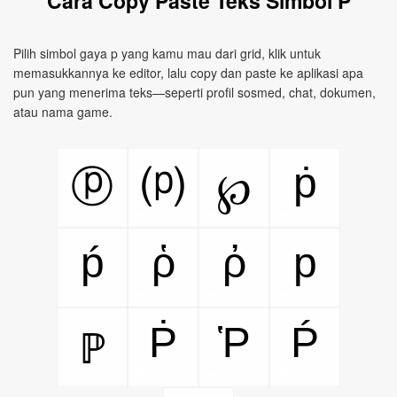
Cara Copy Paste Teks Simbol P
Pilih simbol gaya p yang kamu mau dari grid, klik untuk
memasukkannya ke editor, lalu copy dan paste ke aplikasi apa
pun yang menerima teks—seperti profil sosmed, chat, dokumen,
atau nama game.
ṗ
ⓟ
⒫
℘
ṕ
ῥ
ῤ
p
Ṗ
Ῥ
Ṕ
ℙ