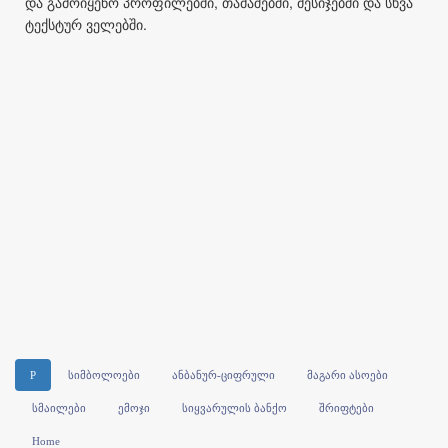
და გამოიყენო პროფილებში, თამაშებში, მესიჯებში და სხვა
ტექსტურ ველებში.
P
სიმბოლოები
ანბანურ-ციფრული
მაგარი ასოები
სმაილები
ემოჯი
სიყვარულის ბანქო
შრიფტები
Home