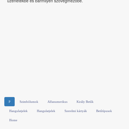
üzenetekbe és bármilyen szövegmezőbe.
P
Szimbólumok
Alfanumerikus
Király Betűk
Hangulatjelek
Hangulatjelek
Szerelmi kártyák
Betűtípusok
Home