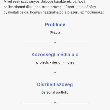
Mivel ezek szabványos Unicode karakterek, bárhová
beillesztheted őket, ahol sima szöveg működik. Íme néhány
gyakorlati példa, hogyan használhatod a p-szerű szimbólumokat.
Profilnév
ⓟaula
✧
Közösségi média bio
℘rojects • design • notes
✧
Díszített szöveg
ṗersonal portfolio
✧