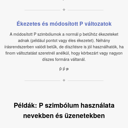
✧
Ékezetes és módosított P változatok
A módosított P szimbólumok a normál p betűhöz ékezeteket
adnak (például pontot vagy éles ékezetet). Néhány
írásrendszerben valódi betűk, de díszítésre is jól használhatók, ha
finom változtatást szeretnél anélkül, hogy körbezárt vagy nagyon
díszes formára váltanál.
ṗ ṕ ᵽ
✧
Példák: P szimbólum használata
nevekben és üzenetekben