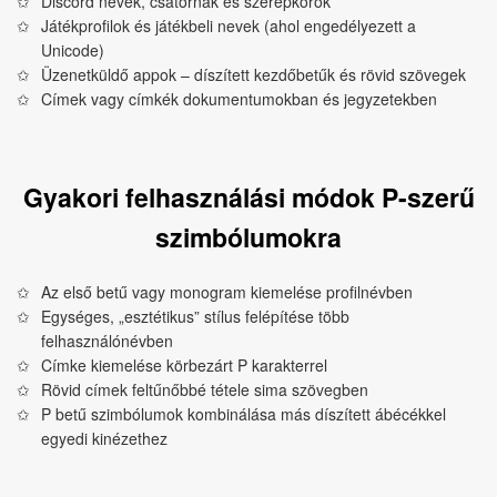
Discord nevek, csatornák és szerepkörök
Játékprofilok és játékbeli nevek (ahol engedélyezett a
Unicode)
Üzenetküldő appok – díszített kezdőbetűk és rövid szövegek
Címek vagy címkék dokumentumokban és jegyzetekben
Gyakori felhasználási módok P-szerű
szimbólumokra
Az első betű vagy monogram kiemelése profilnévben
Egységes, „esztétikus” stílus felépítése több
felhasználónévben
Címke kiemelése körbezárt P karakterrel
Rövid címek feltűnőbbé tétele sima szövegben
P betű szimbólumok kombinálása más díszített ábécékkel
egyedi kinézethez