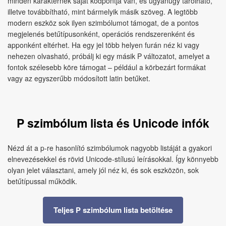
minden karakternek saját kódpontja van, és ugyanúgy tárolható,
illetve továbbítható, mint bármelyik másik szöveg. A legtöbb
modern eszköz sok ilyen szimbólumot támogat, de a pontos
megjelenés betűtípusonként, operációs rendszerenként és
apponként eltérhet. Ha egy jel több helyen furán néz ki vagy
nehezen olvasható, próbálj ki egy másik P változatot, amelyet a
fontok szélesebb köre támogat – például a körbezárt formákat
vagy az egyszerűbb módosított latin betűket.
P szimbólum lista és Unicode infók
Nézd át a p-re hasonlító szimbólumok nagyobb listáját a gyakori
elnevezésekkel és rövid Unicode-stílusú leírásokkal. Így könnyebb
olyan jelet választani, amely jól néz ki, és sok eszközön, sok
betűtípussal működik.
Teljes P szimbólum lista betöltése