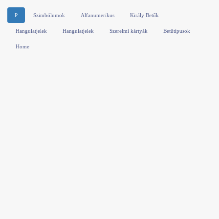
P
Szimbólumok
Alfanumerikus
Király Betűk
Hangulatjelek
Hangulatjelek
Szerelmi kártyák
Betűtípusok
Home