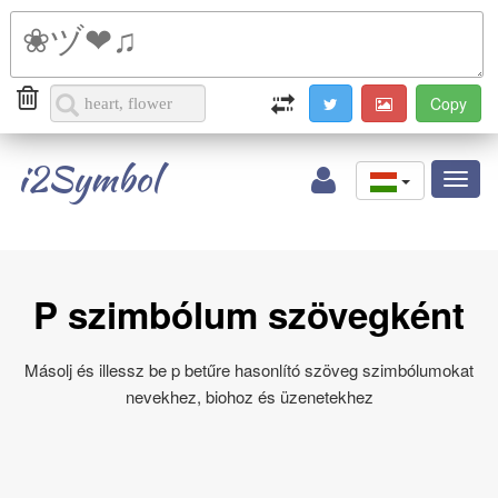
i2Symbol
Toggl
naviga
P szimbólum szövegként
Másolj és illessz be p betűre hasonlító szöveg szimbólumokat
nevekhez, biohoz és üzenetekhez