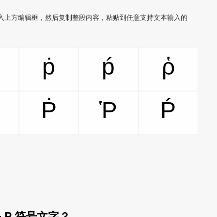
加入上方编辑框，然后复制整段内容，粘贴到任意支持文本输入的
。
ṗ
ṕ
ῥ
Ṗ
Ῥ
Ṕ
 P 符号文字？