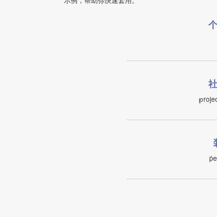
示例，帮助你快速套用。
℘rojec
ṗe