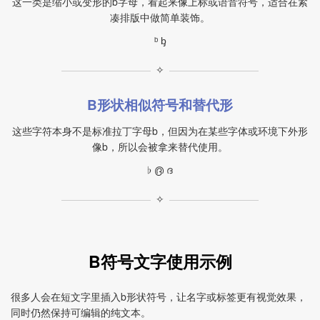
这一类是缩小或变形的b字母，看起来像上标或语音符号，适合在紧
凑排版中做简单装饰。
ᵇ ᶀ
✧
B形状相似符号和替代形
这些字符本身不是标准拉丁字母b，但因为在某些字体或环境下外形
像b，所以会被拿来替代使用。
♭ ൫ ദ
✧
B符号文字使用示例
很多人会在短文字里插入b形状符号，让名字或标签更有视觉效果，
同时仍然保持可编辑的纯文本。