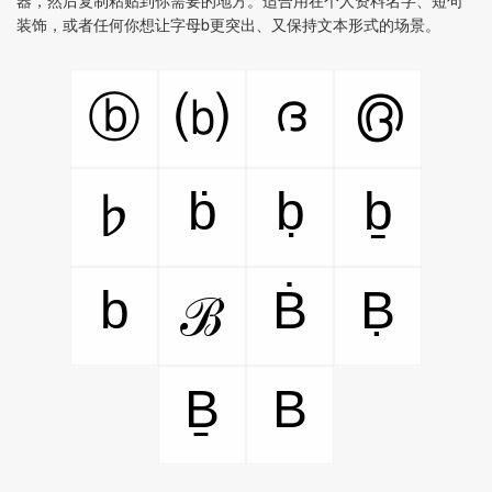
器，然后复制粘贴到你需要的地方。适合用在个人资料名字、短句
装饰，或者任何你想让字母b更突出、又保持文本形式的场景。
ദ
൫
ⓑ
⒝
ḃ
ḅ
ḇ
♭
b
Ḃ
Ḅ
ℬ
Ḇ
B