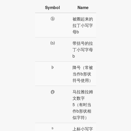
Symbol
Name
ⓑ
被圈起来的
拉丁小写字
母b
⒝
带括号的拉
丁小写字母
b
♭
降号（常被
当作b形状
符号使用）
൫
马拉雅拉姆
文数字
5（有时当
作b形状相
似字符）
ᵇ
上标小写字