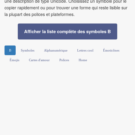
une description de type Unicode. Choisissez un symbole pour le
copier rapidement ou pour trouver une forme qui reste lisible sur
la plupart des polices et plateformes.
Afficher la liste complète des symboles B
B
Symboles
Alphanumérique
Lettres cool
Émoticônes
Émojis
Cartes d'amour
Polices
Home