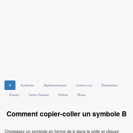
B
Symboles
Alphanumérique
Lettres cool
Émoticônes
Émojis
Cartes d'amour
Polices
Home
Comment copier-coller un symbole B
Choisissez un symbole en forme de b dans la grille et cliquez