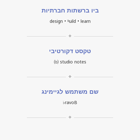
ביו ברשתות חברתיות
design • ᵇuild • learn
✧
טקסט דקורטיבי
⒝ studio notes
✧
שם משתמש לגיימינג
♭ravoB
✧