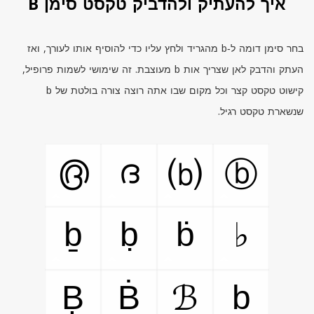
איך להעתיק ולהדביק טקסט סימן B
בחר סימן דומה ל‑
b
מהגריד ולחץ עליו כדי להוסיף אותו לעורך, ואז
העתק והדבק לאן שצריך אות
b
מעוצבת. זה שימושי לשמות פרופיל,
קישוט טקסט קצר וכל מקום שבו אתה רוצה צורה בולטת של
b
שנשארת טקסט רגיל.
൫
ദ
⒝
ⓑ
ḇ
ḅ
ḃ
♭
Ḅ
Ḃ
b
ℬ