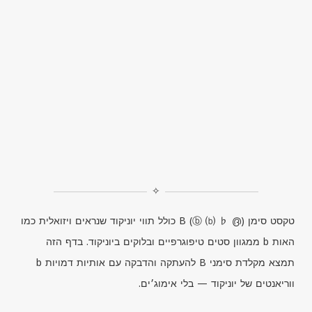
✧
טקסט סימן
B
(ⓑ ⒝ ♭ ൫) כולל תווי יוניקוד שנראים ויזואלית כמו
האות
b
ממגוון סטים טיפוגרפיים ובלוקים ביוניקוד. בדף הזה
תמצא מקלדת סימני
B
להעתקה והדבקה עם אותיות דמויות
b
ווריאנטים של יוניקוד — בלי אימוג׳ים.