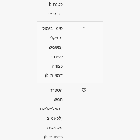
קטנה b
בסוגריים
♭
סימן בימול
מוזיקלי
(משמש
לעיתים
כצורה
דמויית b)
൫
הספרה
חמש
במאליאלאם
(לפעמים
משמשת
כדמוית b)