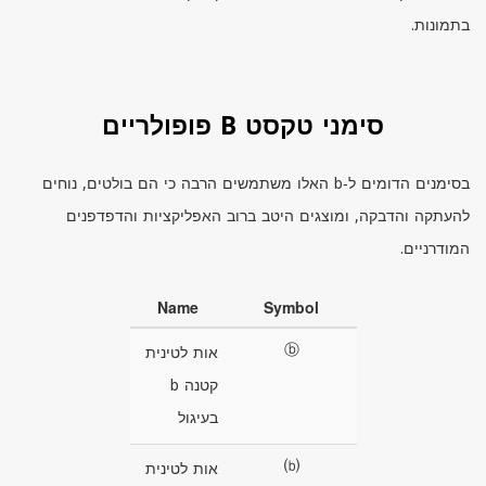
בתמונות.
סימני טקסט B פופולריים
בסימנים הדומים ל‑
b
האלו משתמשים הרבה כי הם בולטים, נוחים
להעתקה והדבקה, ומוצגים היטב ברוב האפליקציות והדפדפנים
המודרניים.
Name
Symbol
ⓑ
אות לטינית
קטנה b
בעיגול
⒝
אות לטינית