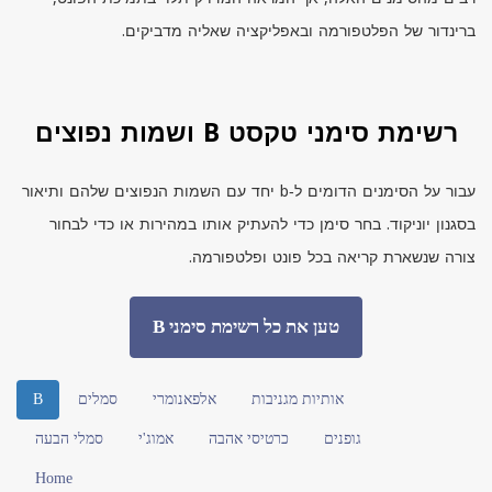
ברינדור של הפלטפורמה ובאפליקציה שאליה מדביקים.
רשימת סימני טקסט B ושמות נפוצים
עבור על הסימנים הדומים ל‑
b
יחד עם השמות הנפוצים שלהם ותיאור
בסגנון יוניקוד. בחר סימן כדי להעתיק אותו במהירות או כדי לבחור
צורה שנשארת קריאה בכל פונט ופלטפורמה.
טען את כל רשימת סימני B
אותיות מגניבות
אלפאנומרי
סמלים
B
גופנים
כרטיסי אהבה
אמוג'י
סמלי הבעה
Home