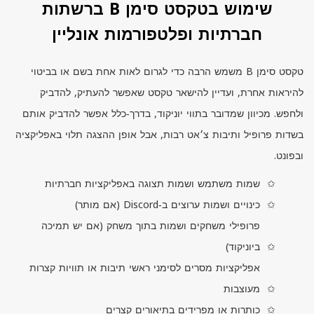
שימוש בטקסט סימן B ברשתות
חברתיות ופלטפורמות אונליין
טקסט סימן
B
משמש הרבה כדי לגרום לאות אחת בשם או בביטוי
להיראות אחרת, ועדיין להישאר טקסט שאפשר להעתיק, להדביק
ולחפש. מכיוון שמדובר בתווי יוניקוד, בדרך‑כלל אפשר להדביק אותם
בשדות פרופיל ותיבות צ׳אט רבות, אבל אופן ההצגה תלוי באפליקציה
ובפונט.
שמות משתמש ושמות תצוגה באפליקציות חברתיות
כינויים ושמות ערוצים ב‑
Discord
(אם מותר)
פרופילי משחקים ושמות בתוך משחק (אם יש תמיכה
ביוניקוד)
אפליקציות מסרים לסימני ראשי תיבות או תוויות קצרות
מעוצבות
כותרות או מפרידים בתיאורים קצרים