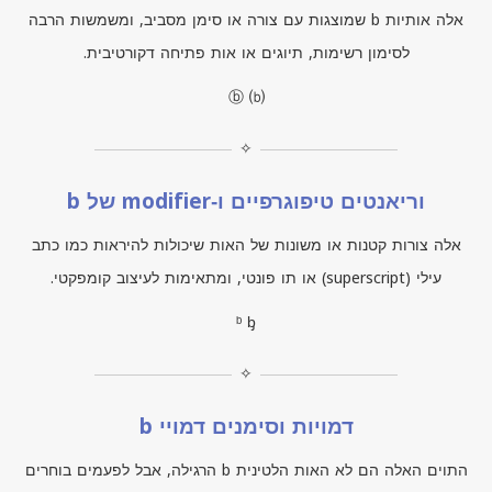
אלה אותיות
b
שמוצגות עם צורה או סימן מסביב, ומשמשות הרבה
לסימון רשימות, תיוגים או אות פתיחה דקורטיבית.
ⓑ ⒝
✧
וריאנטים טיפוגרפיים ו‑modifier של b
אלה צורות קטנות או משונות של האות שיכולות להיראות כמו כתב
עילי (
superscript
) או תו פונטי, ומתאימות לעיצוב קומפקטי.
ᵇ ᶀ
✧
דמויות וסימנים דמויי b
התוים האלה הם לא האות הלטינית
b
הרגילה, אבל לפעמים בוחרים