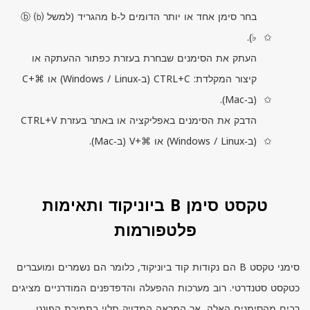
בחר סימן אחד או יותר הדומים ל‑
b
מהגריד (למשל ⓑ ⒝
♭).
העתק את הסימנים שבחרת בעזרת כפתור ההעתקה או
קיצור המקלדת:
CTRL+C
(ב‑
Linux
/
Windows
) או ⌘+
C
(ב‑
Mac
).
הדבק את הסימנים באפליקציה או באתר בעזרת
CTRL+V
(ב‑
Linux
/
Windows
) או ⌘+
V
(ב‑
Mac
).
טקסט סימן B ביוניקוד ותאימות
פלטפורמות
סימני טקסט
B
הם נקודות קוד ביוניקוד, כלומר הם נשמרים ומועברים
כטקסט סטנדרטי. רוב מערכות ההפעלה והדפדפנים המודרניים מציגים
רבים מהסימנים האלה, אך המראה המדויק תלוי בתמיכת הפונט,