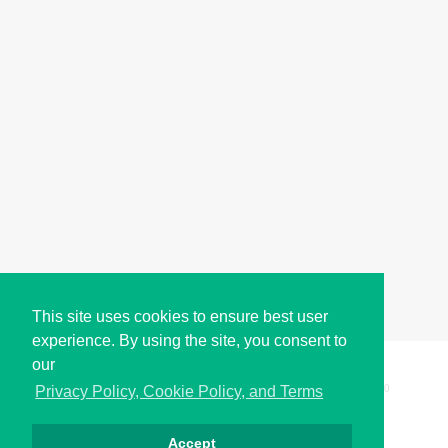
This site uses cookies to ensure best user
experience. By using the site, you consent to
our
Copyright © i2Symbol 2011-2026,
Sciweavers LLC
, USA.
200
Privacy Policy, Cookie Policy, and Terms
Accept