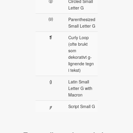
ⓖ
Circled Small
Letter G
⒢
Parenthesized
Small Letter G
❡
Curly Loop
(ofte brukt
som
dekorativt g-
lignende tegn
i tekst)
ḡ
Latin Small
Letter G with
Macron
ℊ
Script Small G