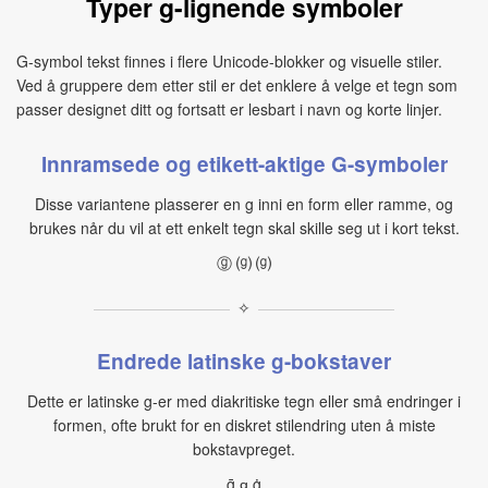
Typer g-lignende symboler
G-symbol tekst finnes i flere Unicode-blokker og visuelle stiler.
Ved å gruppere dem etter stil er det enklere å velge et tegn som
passer designet ditt og fortsatt er lesbart i navn og korte linjer.
Innramsede og etikett-aktige G-symboler
Disse variantene plasserer en g inni en form eller ramme, og
brukes når du vil at ett enkelt tegn skal skille seg ut i kort tekst.
ⓖ ⒢ ⒢
✧
Endrede latinske g-bokstaver
Dette er latinske g-er med diakritiske tegn eller små endringer i
formen, ofte brukt for en diskret stilendring uten å miste
bokstavpreget.
ḡ ǥ ġ