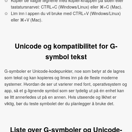
Kopier de valgte tegnene med kopier-knappen på siden eller
tastatursnarvei: CTRL+C (Windows/Linux) eller ⌘+C (Mac).
Lim inn i appen du vil bruke med CTRL+V (Windows/Linux)
eller ⌘+V (Mac).
Unicode og kompatibilitet for G-
symbol tekst
G-symboler er Unicode-kodepunkter, noe som betyr at de lagres
som tekst og kan kopieres og limes inn på de fleste moderne
systemer. Hvordan de ser ut varierer med font, operativsystem og
app, så et g-lignende symbol som ser tydelig ut på én enhet kan
se litt annerledes ut på en annen. Hvis utseende og likhet er
viktig, bør du teste symbolet der du planlegger å bruke det.
Liste over G-symboler og Unicode-