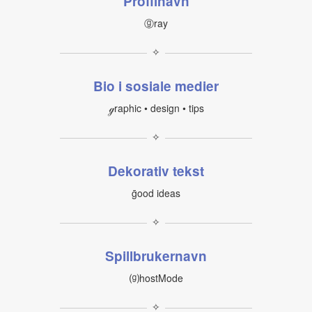
Profilnavn
ⓖray
✧
Bio i sosiale medier
ℊraphic • design • tips
✧
Dekorativ tekst
ḡood ideas
✧
Spillbrukernavn
⒢hostMode
✧