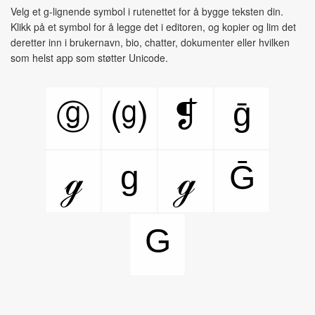
Velg et g-lignende symbol i rutenettet for å bygge teksten din.
Klikk på et symbol for å legge det i editoren, og kopier og lim det
deretter inn i brukernavn, bio, chatter, dokumenter eller hvilken
som helst app som støtter Unicode.
ḡ
❡
ⓖ
⒢
g
Ḡ
ℊ
ℊ
G