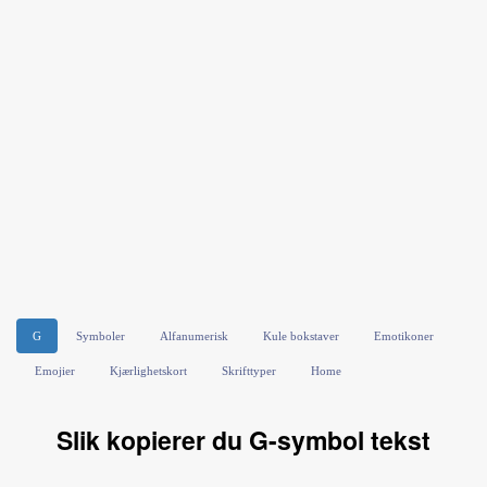
G
Symboler
Alfanumerisk
Kule bokstaver
Emotikoner
Emojier
Kjærlighetskort
Skrifttyper
Home
Slik kopierer du G-symbol tekst