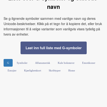
navn
Se g-lignende symboler sammen med vanlige navn og deres
Unicode-beskrivelser. Klikk på et tegn for å kopiere det, eller bruk
informasjonen til å velge varianter som vanligvis vises tydelig på
tvers av enheter.
Last inn full liste med G-symboler
G
Symboler
Alfanumerisk
Kule bokstaver
Emotikoner
Emojier
Kjærlighetskort
Skrifttyper
Home