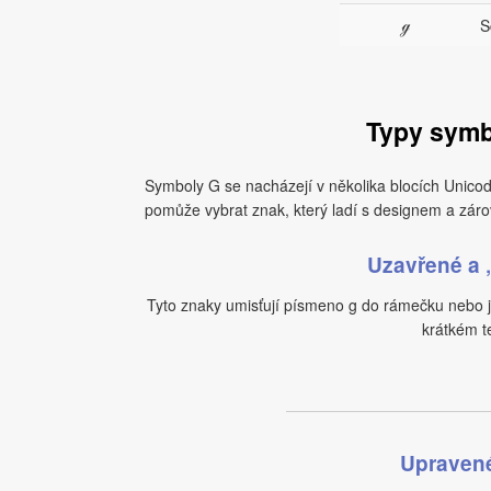
ℊ
S
Typy sym
Symboly G se nacházejí v několika blocích Unicode
pomůže vybrat znak, který ladí s designem a zárov
Uzavřené a 
Tyto znaky umisťují písmeno g do rámečku nebo ji
krátkém t
Upravené