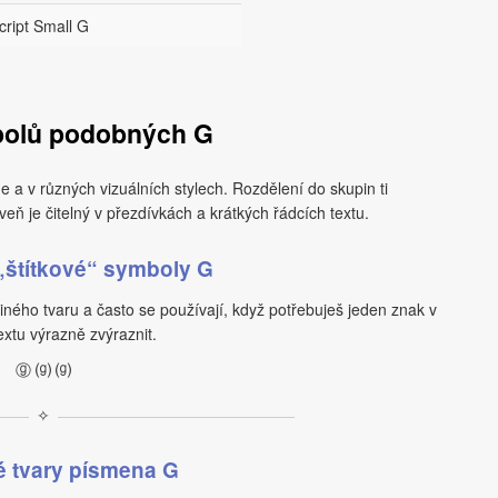
cript Small G
bolů podobných G
 a v různých vizuálních stylech. Rozdělení do skupin ti
eň je čitelný v přezdívkách a krátkých řádcích textu.
„štítkové“ symboly G
ného tvaru a často se používají, když potřebuješ jeden znak v
extu výrazně zvýraznit.
ⓖ ⒢ ⒢
✧
 tvary písmena G