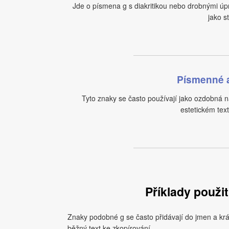
Jde o písmena g s diakritikou nebo drobnými úp
jako s
Písmenné a
Tyto znaky se často používají jako ozdobná 
estetickém tex
Příklady použi
Znaky podobné g se často přidávají do jmen a krát
běžný text ke zkopírování.