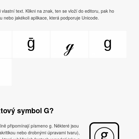
lastní text. Klikni na znak, ten se vloží do editoru, pak ho
tu nebo jakékoli aplikace, která podporuje Unicode.
ḡ
g
ℊ
xtový symbol G?
lně připomínají písmeno g. Některé jsou
iakritikou nebo drobnými úpravami tvaru),