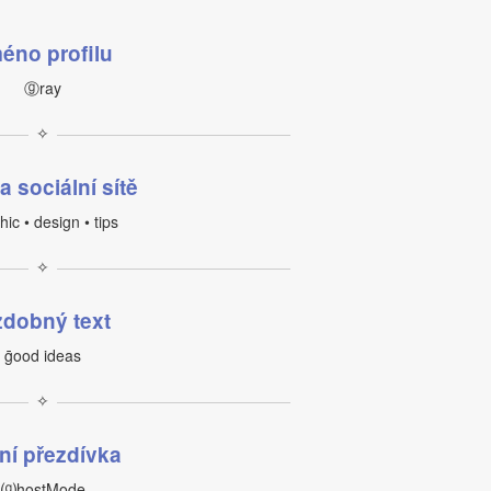
éno profilu
ⓖray
✧
a sociální sítě
hic • design • tips
✧
dobný text
ḡood ideas
✧
ní přezdívka
⒢hostMode