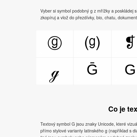
Vyber si symbol podobný g z mřížky a poskládej si v
zkopíruj a vlož do přezdívky, bio, chatu, dokumen
❡
ⓖ
⒢
Ḡ
G
ℊ
Co je te
Textový symbol G jsou znaky Unicode, které vizuá
přímo stylové varianty latinského g (například s d