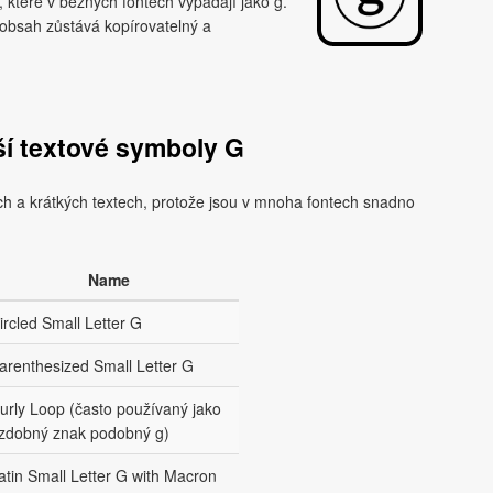
které v běžných fontech vypadají jako g.
 obsah zůstává kopírovatelný a
ší textové symboly G
ech a krátkých textech, protože jsou v mnoha fontech snadno
Name
ircled Small Letter G
arenthesized Small Letter G
urly Loop (často používaný jako
zdobný znak podobný g)
atin Small Letter G with Macron