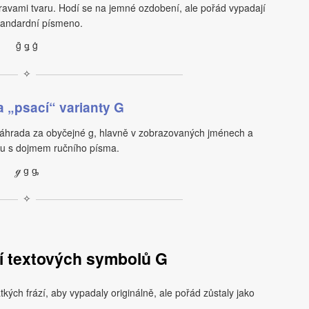
ravami tvaru. Hodí se na jemné ozdobení, ale pořád vypadají
tandardní písmeno.
ḡ ǥ ġ
✧
 „psací“ varianty G
náhrada za obyčejné g, hlavně v zobrazovaných jménech a
tu s dojmem ručního písma.
ℊ ɡ ᶃ
✧
tí textových symbolů G
kých frází, aby vypadaly originálně, ale pořád zůstaly jako