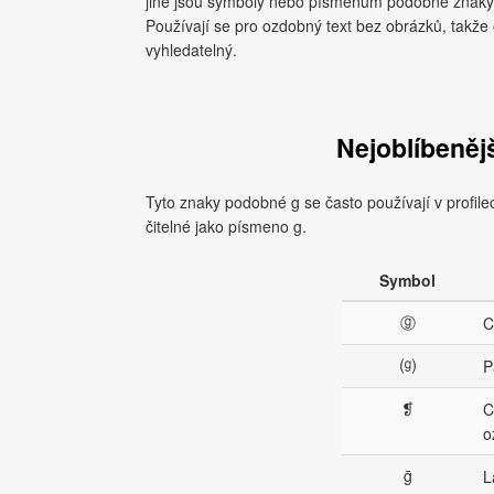
jiné jsou symboly nebo písmenům podobné znaky, 
Používají se pro ozdobný text bez obrázků, takže
vyhledatelný.
Nejoblíbeněj
Tyto znaky podobné g se často používají v profil
čitelné jako písmeno g.
Symbol
ⓖ
C
⒢
P
❡
C
o
ḡ
L