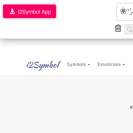
I2Symbol App
i2Symbol
Symbols
Emoticons
K