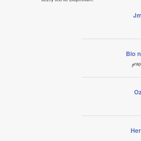
Jm
Bio n
ℊrap
Oz
Her