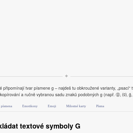
✧
připomínají tvar písmene g – najdeš tu obkroužené varianty, „psací“ tv
o kopírování a ručně vybranou sadu znaků podobných g (např. ⓖ, ⒢, ḡ, 
á písmena
Emotikony
Emoji
Milostné karty
Písma
kládat textové symboly G