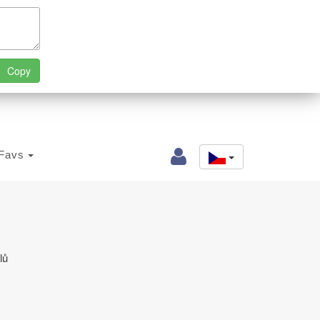
Favs
lů