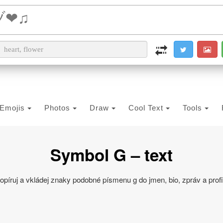
i2PDF
i2IMG
i2OCR
i2TEXT
i2SYMBOL
Emojis
Photos
Draw
Cool Text
Tools
Symbol G – text
opíruj a vkládej znaky podobné písmenu g do jmen, bio, zpráv a profi