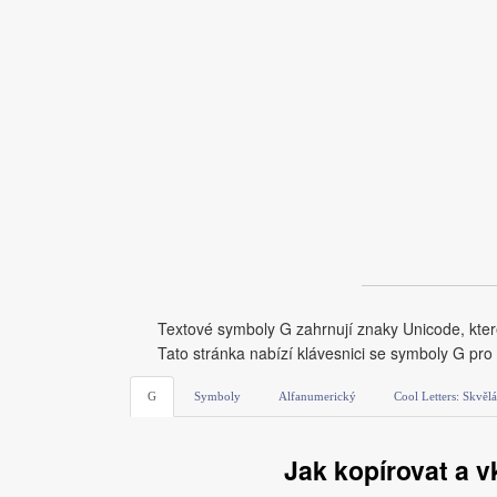
Textové symboly G zahrnují znaky Unicode, které 
Tato stránka nabízí klávesnici se symboly G pr
G
Symboly
Alfanumerický
Cool Letters: Skvěl
Jak kopírovat a v