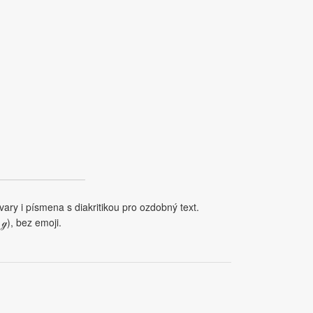
ary i písmena s diakritikou pro ozdobný text.
ℊ), bez emoji.