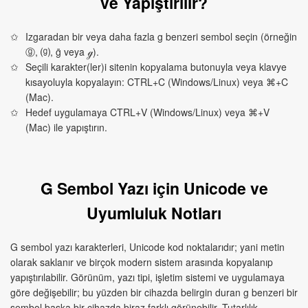
ve Yapıştırılır?
Izgaradan bir veya daha fazla g benzeri sembol seçin (örneğin
ⓖ, ⒢, ḡ veya ℊ).
Seçili karakter(ler)i sitenin kopyalama butonuyla veya klavye
kısayoluyla kopyalayın: CTRL+C (Windows/Linux) veya ⌘+C
(Mac).
Hedef uygulamaya CTRL+V (Windows/Linux) veya ⌘+V
(Mac) ile yapıştırın.
G Sembol Yazı için Unicode ve
Uyumluluk Notları
G sembol yazı karakterleri, Unicode kod noktalarıdır; yani metin
olarak saklanır ve birçok modern sistem arasında kopyalanıp
yapıştırılabilir. Görünüm, yazı tipi, işletim sistemi ve uygulamaya
göre değişebilir; bu yüzden bir cihazda belirgin duran g benzeri bir
sembol başka bir cihazda biraz farklı görünebilir. Tutarlılık