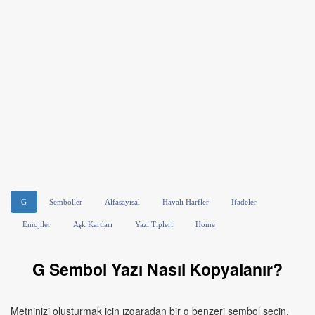
G
Semboller
Alfasayısal
Havalı Harfler
İfadeler
Emojiler
Aşk Kartları
Yazı Tipleri
Home
G Sembol Yazı Nasıl Kopyalanır?
Metninizi oluşturmak için ızgaradan bir g benzeri sembol seçin.