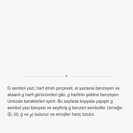
✧
G sembol yazı; harf etrafı çerçeveli, el yazısına benzeyen ve
aksanlı g harfi görünümleri gibi, g harfinin şekline benzeyen
Unicode karakterleri içerir. Bu sayfada kopyala-yapıştır g
sembol yazı klavyesi ve seçilmiş g benzeri semboller (örneğin
ⓖ, ⒢, ḡ ve ℊ) bulunur ve emojiler hariç tutulur.