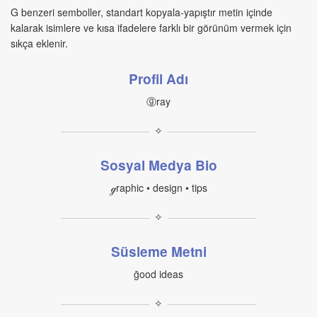
G benzeri semboller, standart kopyala-yapıştır metin içinde
kalarak isimlere ve kısa ifadelere farklı bir görünüm vermek için
sıkça eklenir.
Profil Adı
ⓖray
✧
Sosyal Medya Bio
ℊraphic • design • tips
✧
Süsleme Metni
ḡood ideas
✧