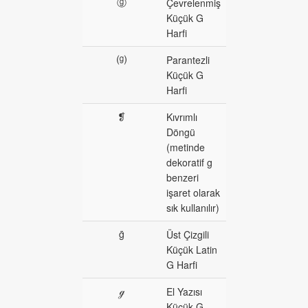
ⓖ
Çevrelenmiş
Küçük G
Harfi
⒢
Parantezli
Küçük G
Harfi
❡
Kıvrımlı
Döngü
(metinde
dekoratif g
benzeri
işaret olarak
sık kullanılır)
ḡ
Üst Çizgili
Küçük Latin
G Harfi
ℊ
El Yazısı
Küçük G