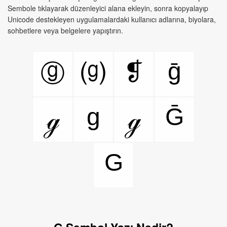
Sembole tıklayarak düzenleyici alana ekleyin, sonra kopyalayıp
Unicode destekleyen uygulamalardaki kullanıcı adlarına, biyolara,
sohbetlere veya belgelere yapıştırın.
ḡ
❡
ⓖ
⒢
g
Ḡ
ℊ
ℊ
G