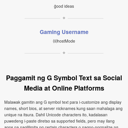
ḡood ideas
✧
Gaming Username
⒢hostMode
✧
Paggamit ng G Symbol Text sa Social
Media at Online Platforms
Malawak gamitin ang G symbol text para i-customize ang display
names, short bios, at server nicknames kung saan mahalaga ang
unique na itsura. Dahil Unicode characters ito, kadalasan
puwedeng i-paste diretso sa supported fields, pero may ilang
apps na naglilimita ng certain characters o nagno-normalize ng