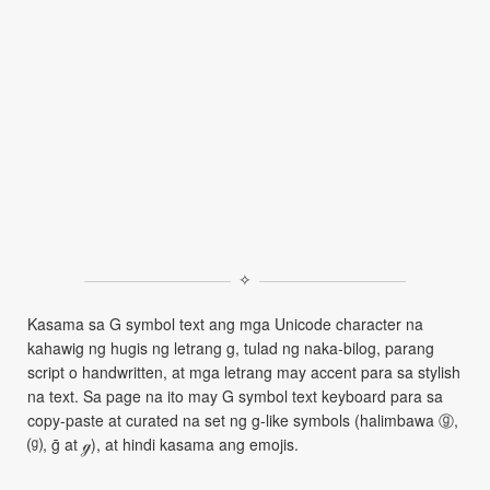
✧
Kasama sa G symbol text ang mga Unicode character na
kahawig ng hugis ng letrang g, tulad ng naka-bilog, parang
script o handwritten, at mga letrang may accent para sa stylish
na text. Sa page na ito may G symbol text keyboard para sa
copy-paste at curated na set ng g-like symbols (halimbawa ⓖ,
⒢, ḡ at ℊ), at hindi kasama ang emojis.