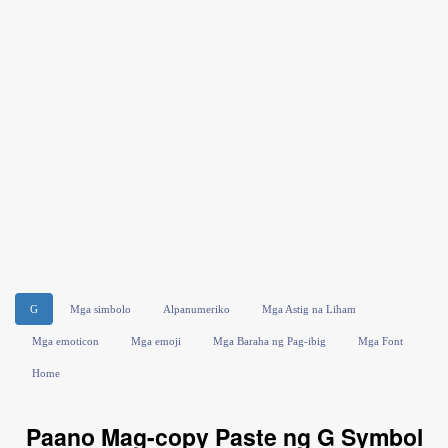
G
Mga simbolo
Alpanumeriko
Mga Astig na Liham
Mga emoticon
Mga emoji
Mga Baraha ng Pag-ibig
Mga Font
Home
Paano Mag-copy Paste ng G Symbol