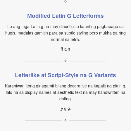
✧
Modified Latin G Letterforms
Ito ang mga Latin g na may diacritics o kaunting pagbabago sa
hugis, madalas gamitin para sa subtle styling pero mukha pa ring
normal na letra.
ḡ ǥ ġ
✧
Letterlike at Script-Style na G Variants
Karaniwan itong ginagamit bilang decorative na kapalit ng plain g,
lalo na sa display names at aesthetic text na may handwritten na
dating.
ℊ ɡ ᶃ
✧