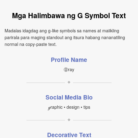
Mga Halimbawa ng G Symbol Text
Madalas idagdag ang g-like symbols sa names at maiikling
parirala para maging standout ang itsura habang nananatiling
normal na copy-paste text.
Profile Name
ⓖray
✧
Social Media Bio
ℊraphic • design • tips
✧
Decorative Text