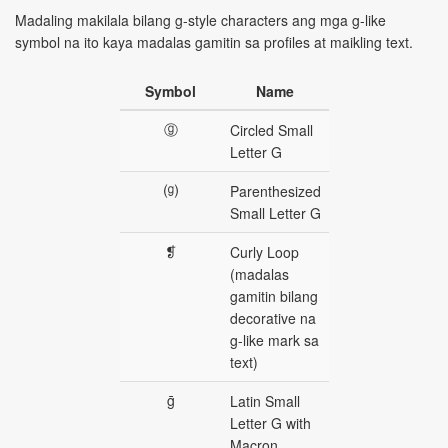
Madaling makilala bilang g-style characters ang mga g-like
symbol na ito kaya madalas gamitin sa profiles at maikling text.
Symbol
Name
ⓖ
Circled Small
Letter G
⒢
Parenthesized
Small Letter G
❡
Curly Loop
(madalas
gamitin bilang
decorative na
g-like mark sa
text)
ḡ
Latin Small
Letter G with
Macron