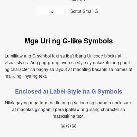
ℊ
Script Small G
Mga Uri ng G-like Symbols
Lumilitaw ang G symbol text sa iba’t ibang Unicode blocks at
visual styles. Ang pag-group ayon sa style ay nakakatulong pumili
ng character na bagay sa layout at madaling basahin sa names at
maiikling linya ng text.
Enclosed at Label-Style na G Symbols
Nilalagay ng mga form na ito ang g sa loob ng shape o enclosure,
at madalas ginagamit para ipalitaw ang isang character sa
masiksik na text.
ⓖ ⒢ ⒢