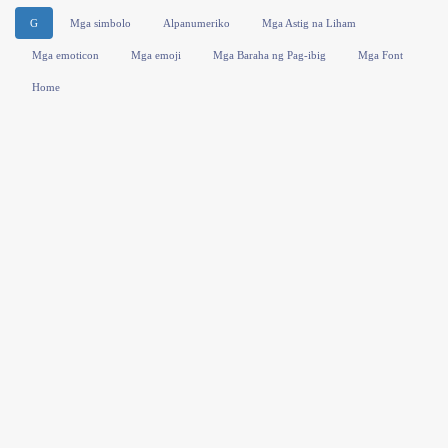
G
Mga simbolo
Alpanumeriko
Mga Astig na Liham
Mga emoticon
Mga emoji
Mga Baraha ng Pag-ibig
Mga Font
Home