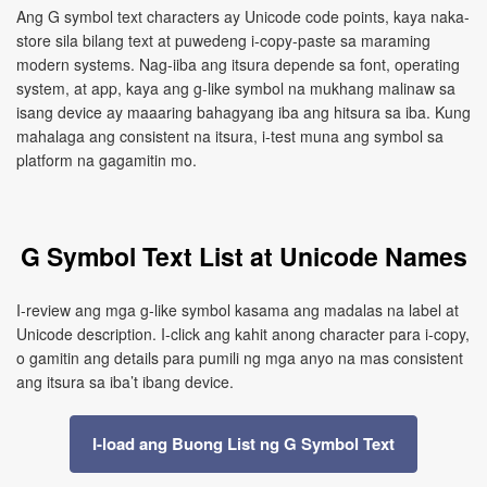
Ang G symbol text characters ay Unicode code points, kaya naka-
store sila bilang text at puwedeng i-copy-paste sa maraming
modern systems. Nag-iiba ang itsura depende sa font, operating
system, at app, kaya ang g-like symbol na mukhang malinaw sa
isang device ay maaaring bahagyang iba ang hitsura sa iba. Kung
mahalaga ang consistent na itsura, i-test muna ang symbol sa
platform na gagamitin mo.
G Symbol Text List at Unicode Names
I-review ang mga g-like symbol kasama ang madalas na label at
Unicode description. I-click ang kahit anong character para i-copy,
o gamitin ang details para pumili ng mga anyo na mas consistent
ang itsura sa iba’t ibang device.
I-load ang Buong List ng G Symbol Text