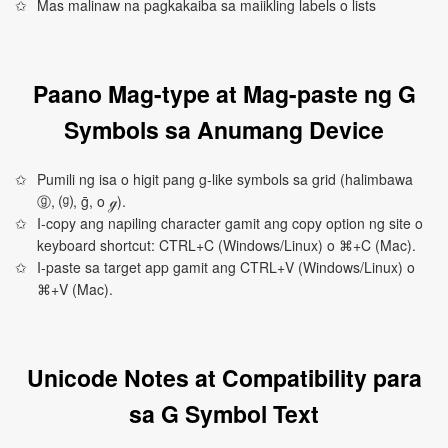
Mas malinaw na pagkakaiba sa maiikling labels o lists
Paano Mag-type at Mag-paste ng G
Symbols sa Anumang Device
Pumili ng isa o higit pang g-like symbols sa grid (halimbawa
ⓖ, ⒢, ḡ, o ℊ).
I-copy ang napiling character gamit ang copy option ng site o
keyboard shortcut: CTRL+C (Windows/Linux) o ⌘+C (Mac).
I-paste sa target app gamit ang CTRL+V (Windows/Linux) o
⌘+V (Mac).
Unicode Notes at Compatibility para
sa G Symbol Text