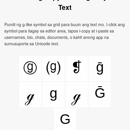
Text
Pumili ng g-like symbol sa grid para buuin ang text mo. I-click ang
symbol para ilagay sa editor area, tapos i-copy at i-paste sa
usernames, bio, chats, documents, o kahit anong app na
sumusuporta sa Unicode text.
ḡ
❡
ⓖ
⒢
g
Ḡ
ℊ
ℊ
G