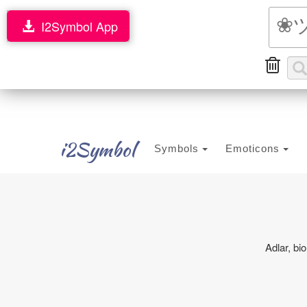
I2Symbol App
i2Symbol
Symbols
Emoticons
Adlar, bi