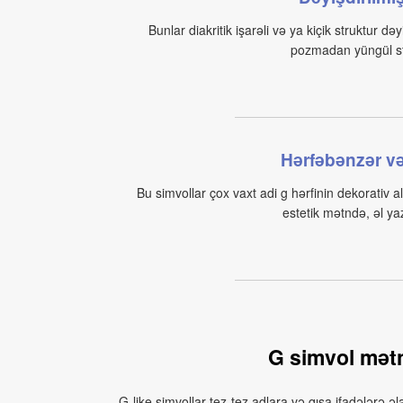
Bunlar diakritik işarəli və ya kiçik struktur dəy
pozmadan yüngül sti
Hərfəbənzər və 
Bu simvollar çox vaxt adi g hərfinin dekorativ al
estetik mətndə, əl ya
G simvol mətn
G‑like simvollar tez-tez adlara və qısa ifadələrə 