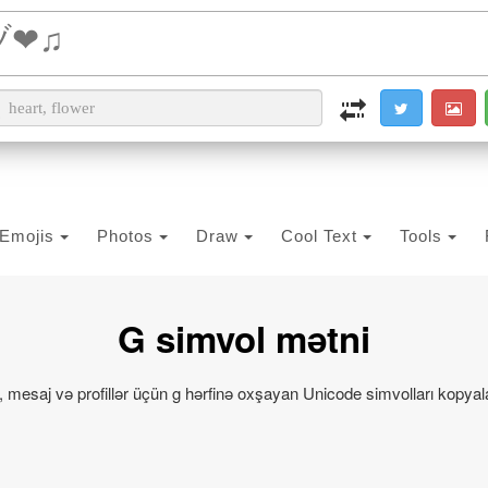
i2PDF
i2IMG
i2OCR
i2TEXT
i2SYMBOL
Emojis
Photos
Draw
Cool Text
Tools
G simvol mətni
o, mesaj və profillər üçün g hərfinə oxşayan Unicode simvolları kopyal