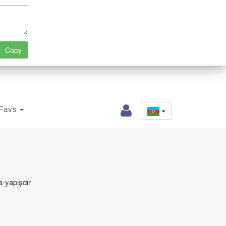
Favs
a‑yapışdır