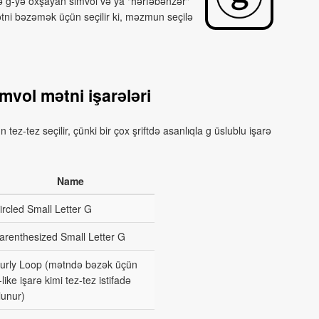
ərdə g-yə oxşayan simvol və ya "hərfəbənzər"
ətni bəzəmək üçün seçilir ki, məzmun seçilə
mvol mətni işarələri
n tez-tez seçilir, çünki bir çox şriftdə asanlıqla g üslublu işarə
Name
ircled Small Letter G
arenthesized Small Letter G
urly Loop (mətndə bəzək üçün
‑like işarə kimi tez-tez istifadə
lunur)