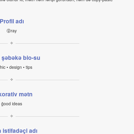
Profil adı
ⓖray
✧
l şəbəkə bio-su
hic • design • tips
✧
orativ mətn
ḡood ideas
✧
istifadəçi adı