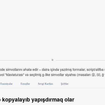
✧
simvollarını əhatə edir – dairə içində yazılmış formalar, script/əlifba üsl
ol "klaviaturası" və seçilmiş g‑like simvollar siyahısı (məsələn ⓖ, ⒢, ḡ 
Emosiyalar
Emojilər
Sevgi Kartları
Şriftlər
 kopyalayıb yapışdırmaq olar