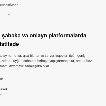
⒢hostMode
✧
 şəbəkə və onlayn platformalarda
istifadə
splay name-lər, qısa bio-lar və server ləqəbləri üçün geniş
rə, adətən uyğun sahələrə birbaşa yapışdırmaq olur, amma bəzi
mətni avtomatik sadələşdirə bilər.
lər
ələri
ər