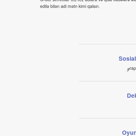
edilə bilən adi mətn kimi qalsın.
Sosia
ℊrap
Dek
Oyun 