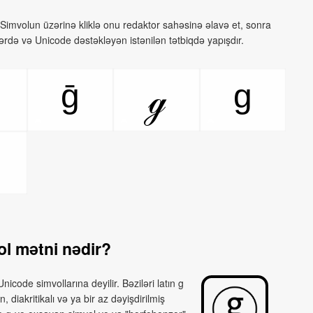
Simvolun üzərinə kliklə onu redaktor sahəsinə əlavə et, sonra
lərdə və Unicode dəstəkləyən istənilən tətbiqdə yapışdır.
ḡ
g
ℊ
l mətni nədir?
icode simvollarına deyilir. Bəziləri latın g
, diakritikalı və ya bir az dəyişdirilmiş