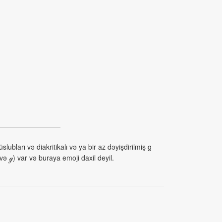
ubları və diakritikalı və ya bir az dəyişdirilmiş g
və ℊ) var və buraya emoji daxil deyil.