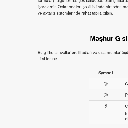
formalar), digərləri isə çox istifadədə olan şriftl
işarələrdir. Onlar adətən şəkil istifadə etmədən m
və axtarış sistemlərində rahat tapıla bilsin.
Məşhur G si
Bu g‑like simvollar profil adları və qısa mətnlər üçü
kimi tanınır.
Symbol
ⓖ
C
⒢
P
❡
C
g
o