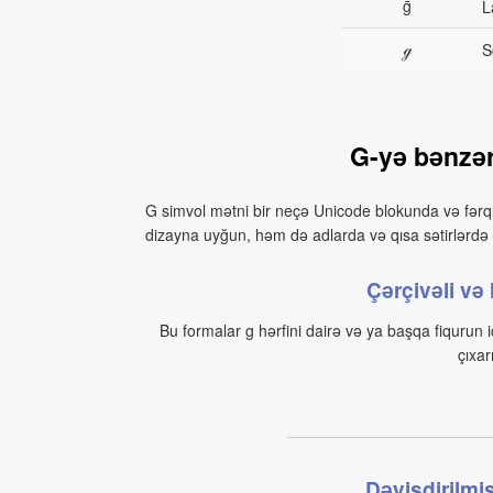
ḡ
L
ℊ
S
G-yə bənzər
G simvol mətni bir neçə Unicode blokunda və fərql
dizayna uyğun, həm də adlarda və qısa sətirlərdə
Çərçivəli və 
Bu formalar g hərfini dairə və ya başqa fiqurun 
çıxar
Dəyişdirilmiş