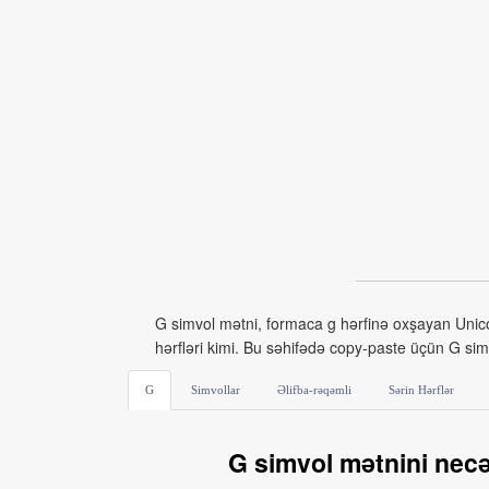
G simvol mətni, formaca g hərfinə oxşayan Unicode 
hərfləri kimi. Bu səhifədə copy‑paste üçün G simv
G
Simvollar
Əlifba-rəqəmli
Sərin Hərflər
G simvol mətnini necə