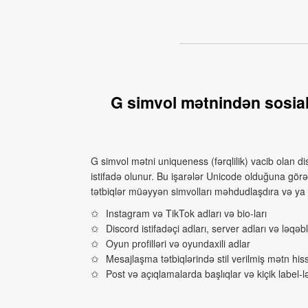
G simvol mətnindən sosial
G simvol mətni uniqueness (fərqlilik) vacib olan di
istifadə olunur. Bu işarələr Unicode olduğuna gö
tətbiqlər müəyyən simvolları məhdudlaşdıra və ya 
Instagram və TikTok adları və bio-ları
Discord istifadəçi adları, server adları və ləqəb
Oyun profilləri və oyundaxili adlar
Mesajlaşma tətbiqlərində stil verilmiş mətn hiss
Post və açıqlamalarda başlıqlar və kiçik label-l