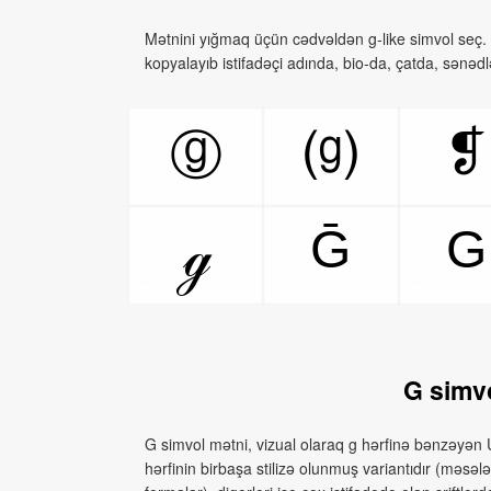
Mətnini yığmaq üçün cədvəldən g‑like simvol seç. 
kopyalayıb istifadəçi adında, bio-da, çatda, sənəd
❡
ⓖ
⒢
Ḡ
G
ℊ
G simvo
G simvol mətni, vizual olaraq g hərfinə bənzəyən Un
hərfinin birbaşa stilizə olunmuş variantıdır (məsələn