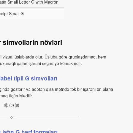
atin Small Letter G with Macron
cript Small G
 simvollərin növləri
i vizual üslublarda olur. Üsluba görə qruplaşdırmaq, həm
 oxunaqlı qalan işarəni seçməyə kömək edir.
label tipli G simvolları
içində göstərir və adətən qısa mətndə tək bir işarəni ön plana
maq üçün işlədilir.
ⓖ ⒢ ⒢
✧
 latın G hərf formaları