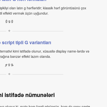
işikliyi olan latın g hərfləridir; klassik hərf görüntüsünü çox
l effekti vermək üçün uyğundur.
ḡ ǥ ġ
✧
script tipli G variantları
ternativi kimi istifadə olunur, xüsusilə display name-lərdə və
zağına bənzər effekt lazım olanda.
ℊ ɡ ᶃ
✧
i istifadə nümunələri
əlavə olunur ki, mətn həm fərqli görünsün, həm də copy‑paste