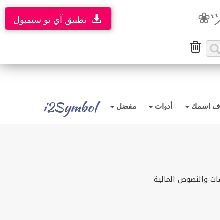
تطبيق آي تو سيمبول
i2Symbol
ف اسمك
أدوات
مفضل
ات والنصوص المالية