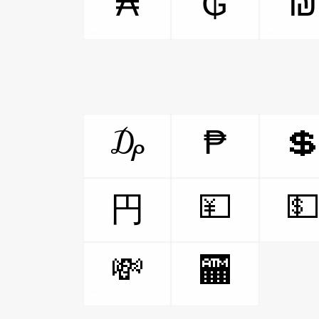
₳
₲
₪
₯
₱

💴

円
💸
🏧