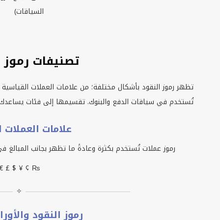
السياقات)
تصنيفات رموز ا
تظهر رموز النقود بأشكال مختلفة؛ من علامات العملات القياسية 
تُستخدم في سياقات الدفع والبنوك. تقسيمها إلى فئات يساعدك ع
علامات العملات ا
رموز عملات تُستخدم بكثرة وعادةً ما تظهر بجانب المبالغ في ا
€ £ $ ¥ ¢ ₨
✧
رموز النقود والأورا