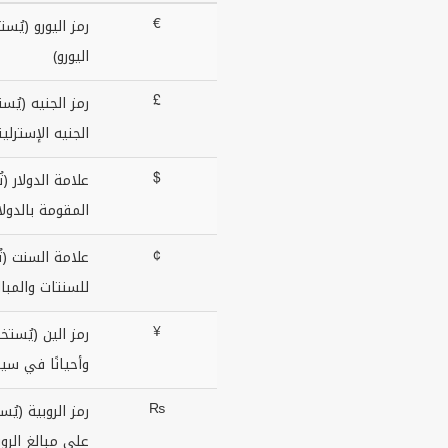
€
رمز اليورو (يُس
اليورو)
£
رمز الجنيه (يُست
الجنيه الإسترلي
$
علامة الدولار (
المقومة بالدول
¢
علامة السنت (ت
للسنتات والمبال
¥
رمز الين (يُستخد
وأحيانًا في سيا
₨
رمز الروبية (يُس
على مبالغ الر