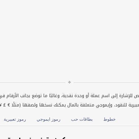
✧
للإشارة إلى اسم عملة أو وحدة نقدية، وغالبًا ما توضع بجانب الأرقام في 
عبيرية للنقود، وإيموجي متعلقة بالمال يمكنك نسخها ولصقها (مثلًا € £ 
خطوط
بطاقات حب
رموز ايموجي
رموز تعبيرية