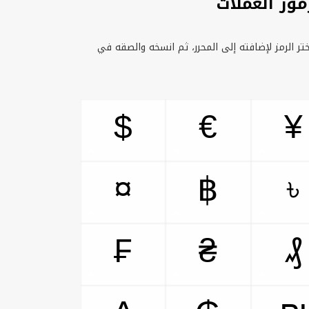
وز العملات
تر الرمز لإضافته إلى المحرر، ثم انسخه والصقه في
$
€
¥
¤
৳
฿
₣
₴
₰