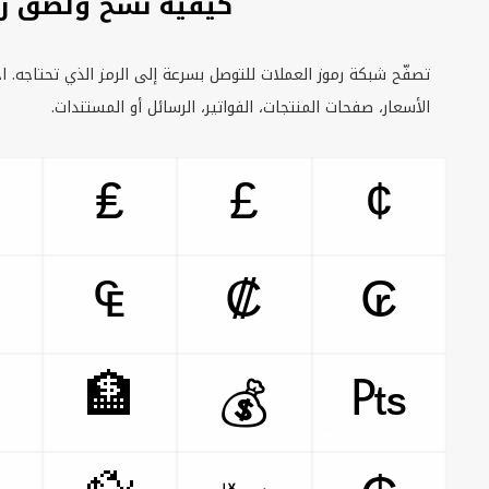
كيفية نسخ ولصق رم
تصفّح شبكة رموز العملات للتوصل بسرعة إلى الرمز الذي تحتاجه. اخ
الأسعار، صفحات المنتجات، الفواتير، الرسائل أو المستندات.
₤
£
¢
₠
₡
₢
🏦
₧
💰