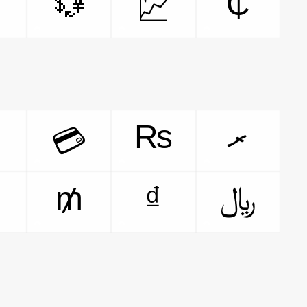
💱
₵
💹

₨
ރ
💳

₥
₫
﷼