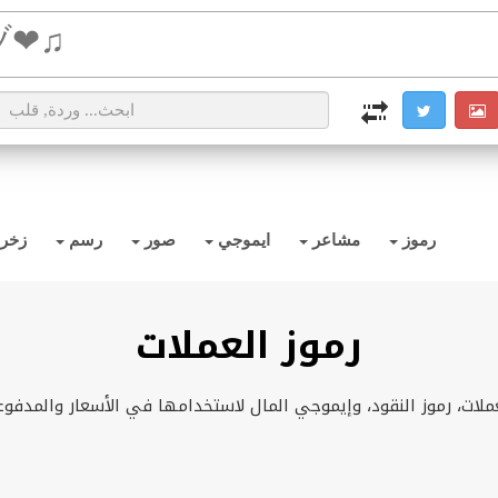
i2TEXT
i2OCR
i2IMG
i2PDF
i2SYMBOL
رموز
مشاعر
ايموجي
صور
رسم
زخر
رموز العملات
ملات، رموز النقود، وإيموجي المال لاستخدامها في الأسعار والمدفوع