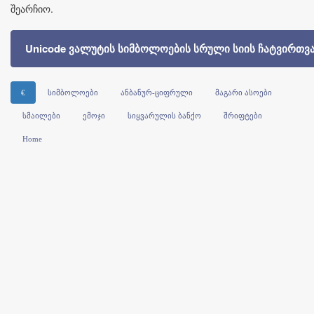
შეარჩიო.
Unicode ვალუტის სიმბოლოების სრული სიის ჩატვირთვ
€
სიმბოლოები
ანბანურ-ციფრული
მაგარი ასოები
სმაილები
ემოჯი
სიყვარულის ბანქო
შრიფტები
Home