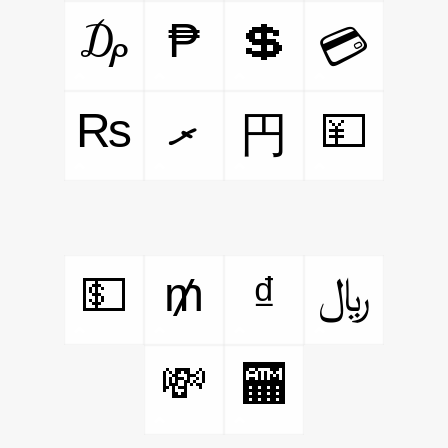
₯
₱
💲
💳
₨
ރ
💴
円
💵
₥
₫
﷼
💸
🏧