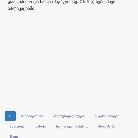
დააკოპირო და ჩასვა (მაგალითად € £ ¥ ¢) ნებისმიერ
აპლიკაციაში.
€
სიმბოლოები
ანბანურ-ციფრული
მაგარი ასოები
სმაილები
ემოჯი
სიყვარულის ბანქო
შრიფტები
Home