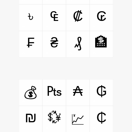
৳
₠
₡
₢
₣
₴
₰
🏦
₧
₳
₲
💰
₪
💱
₵
💹