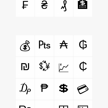
₣
₴
₰
🏦
₧
₳
₲
💰
₪
💱
₵
💹
₯
₱
💲
💳