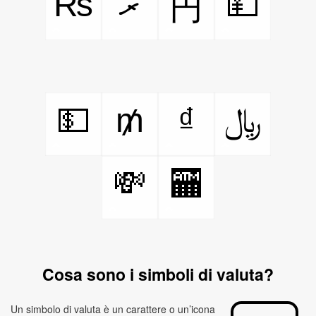
₨
ރ
💴
円
💵
₥
₫
﷼
💸
🏧
Cosa sono i simboli di valuta?
Un simbolo di valuta è un carattere o un’icona