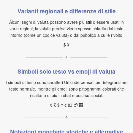
Varianti regionali e differenze di stile
Alcuni segni di valuta possono avere più stili o essere usati in
varie regioni; la valuta precisa viene spesso chiarita dal testo
intorno (come un codice valuta) o dal pubblico a cui è rivolto.
$ ¥
✧
Simboli solo testo vs emoji di valuta
I simboli di testo sono caratteri Unicode pensati per integrarsi nel
testo normale, mentre gli emoji sono pittogrammi colorati che
risaltano di più in chat e post sui social.
€ £ $ ¥ ¢ 💵 💳 🏧
✧
Notazioni monetarie storiche e alternative