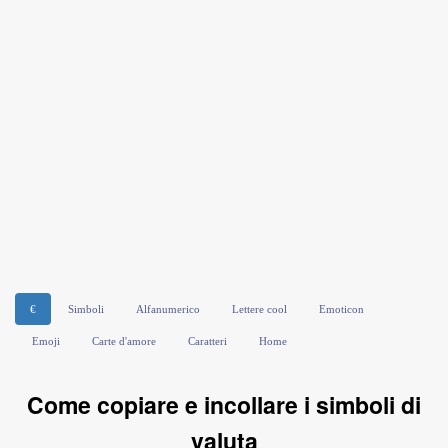
€
Simboli
Alfanumerico
Lettere cool
Emoticon
Emoji
Carte d'amore
Caratteri
Home
Come copiare e incollare i simboli di
valuta