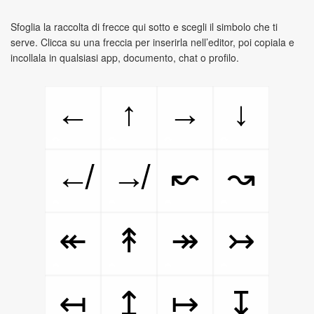
Sfoglia la raccolta di frecce qui sotto e scegli il simbolo che ti
serve. Clicca su una freccia per inserirla nell’editor, poi copiala e
incollala in qualsiasi app, documento, chat o profilo.
←
↑
→
↓
↚
↛
↜
↝
↞
↟
↠
↣
↤
↥
↦
↧