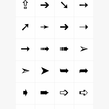
⇪
➔
➘
➙
➚
➛
➜
➝
➞
➟
➠
➢
➣
➤
➥
➦
➧
➨
➩
➪