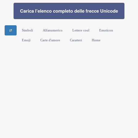
Carica l’elenco completo delle frecce Unicode
⇄
Simboli
Alfanumerico
Lettere cool
Emoticon
Emoji
Carte d'amore
Caratteri
Home