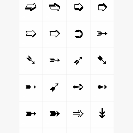
➫
➬
➭
➮
➯
➱
➲
➳
➴
➵
➶
➷
➸
➹
➺
➻
➼
➽
➾
↡