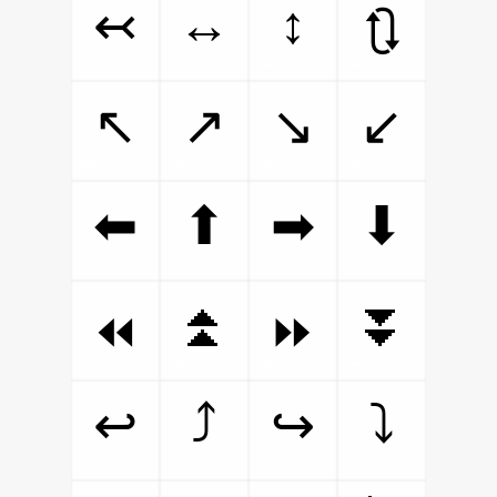
↔
↕
↢
🔃
↖
↗
↘
↙
⬅
⬆
➡
⬇
⏫
⏬
⏪
⏩
⤴
⤵
↩
↪