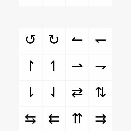
↺
↻
↼
↽
↾
↿
⇀
⇁
⇂
⇃
⇄
⇅
⇆
⇇
⇈
⇉