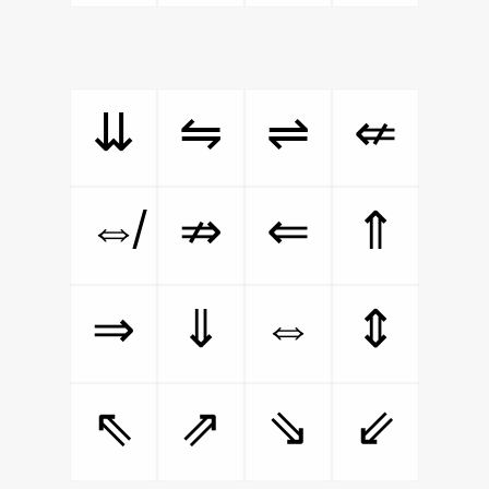
⇊
⇋
⇌
⇍
⇎
⇏
⇐
⇑
⇔
⇒
⇓
⇕
⇖
⇗
⇘
⇙