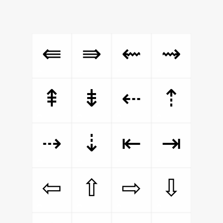
⇚
⇛
⇜
⇝
⇞
⇟
⇠
⇡
⇢
⇣
⇤
⇥
⇦
⇧
⇨
⇩