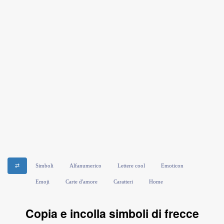
⇄
Simboli
Alfanumerico
Lettere cool
Emoticon
Emoji
Carte d'amore
Caratteri
Home
Copia e incolla simboli di frecce