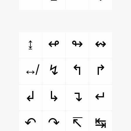
↨
↫
↬
↭
↮
↯
↰
↱
↲
↳
↴
↵
↶
↷
↸
↹