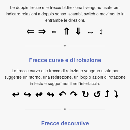
Le doppie frecce e le frecce bidirezionali vengono usate per
indicare relazioni a doppio senso, scambi, switch o movimento in
entrambe le direzioni.
⇔
↔
↕
⇐
⇒
⇑
⇓
✧
Frecce curve e di rotazione
Le frecce curve e le frecce di rotazione vengono usate per
suggerire un ritorno, una redirezione, un loop o azioni di rotazione
in testo e suggerimenti nell’interfaccia.
⤴
⤵
↩
↪
↫
↬
↶
↷
↻
↺
✧
Frecce decorative