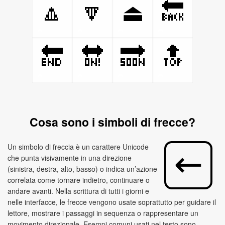
🔼
🔽
🔙
⏏
🔚
🔛
🔜
🔝
Cosa sono i simboli di frecce?
Un simbolo di freccia è un carattere Unicode
che punta visivamente in una direzione
(sinistra, destra, alto, basso) o indica un’azione
correlata come tornare indietro, continuare o
andare avanti. Nella scrittura di tutti i giorni e
nelle interfacce, le frecce vengono usate soprattutto per guidare il
lettore, mostrare i passaggi in sequenza o rappresentare un
movimento direzionale. Esempi comuni usati nel testo sono
,
←