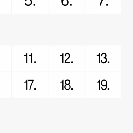
⒋
⒌
⒍
⒎
⒑
⒒
⒓
⒔
⒗
⒘
⒙
⒚