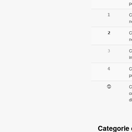
p
𝟙
C
n
𝟮
C
ne
𝟹
C
i
𝟜
C
p
⓵
C
c
d
Categorie d