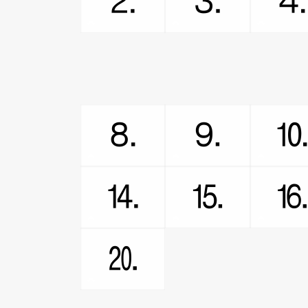
⒉
⒊
⒏
⒐
⒕
⒖
⒛