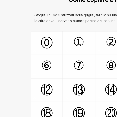
Sfoglia i numeri stilizzati nella griglia, fai clic su u
le cifre dove ti servono numeri particolari: caption,
①
②
⓪
⑥
⑦
⑧
⑫
⑬
⑱
⑲