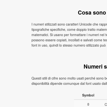
Cosa sono i
I numeri stilizzati sono caratteri Unicode che rapp
tipografiche specifiche, come doppio tratto matema
matematici. Si usano per formattare i numeri nel t
possono essere copiati, incollati e salvati come t
font in uso, quindi lo stesso numero stilizzato può 
Numeri st
Questi stili di cifre sono molto usati perché sono b
disponibilità dipende comunque dal font usato dall
Symbol
𝟘
C