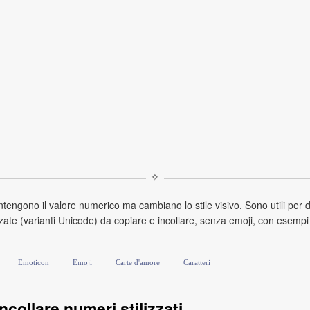
✧
ntengono il valore numerico ma cambiano lo stile visivo. Sono utili per 
zate (varianti Unicode) da copiare e incollare, senza emoji, con esempi com
Emoticon
Emoji
Carte d'amore
Caratteri
collare numeri stilizzati