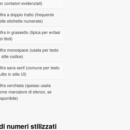
er contatori evidenziati)
ifra a doppio tratto (frequente
elle etichette numerate)
ifra in grassetto (tipica per enfasi
i titoli)
ifra monospace (usata per testo
n stile codice)
ifra sans serif (comune per testo
ulito in stile UI)
ifra cerchiata (spesso usata
ome marcatore di elenco, se
isponibile)
i numeri stilizzati