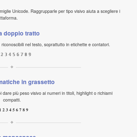
amiglie Unicode. Raggrupparle per tipo visivo aiuta a scegliere i
iattaforma.
a doppio tratto
iconoscibili nel testo, soprattutto in etichette e contatori.
 𝟚 𝟛 𝟜 𝟝 𝟞 𝟟 𝟠 𝟡
✧
matiche in grassetto
dare più peso visivo ai numeri in titoli, highlight o richiami
compatti.
𝟏 𝟐 𝟑 𝟒 𝟓 𝟔 𝟕 𝟖 𝟗
✧