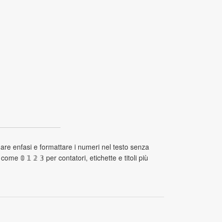
dare enfasi e formattare i numeri nel testo senza
e 𝟘 𝟙 𝟚 𝟛 per contatori, etichette e titoli più