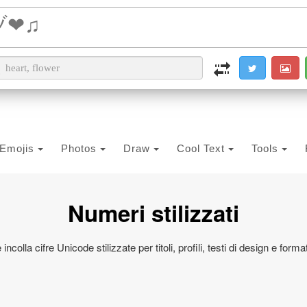
i2PDF
i2IMG
i2OCR
i2TEXT
i2SYMBOL
Emojis
Photos
Draw
Cool Text
Tools
Numeri stilizzati
incolla cifre Unicode stilizzate per titoli, profili, testi di design e form