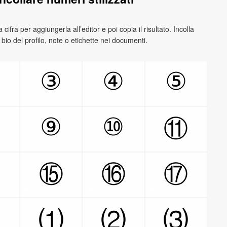
na cifra per aggiungerla all’editor e poi copia il risultato. Incolla
 bio del profilo, note o etichette nei documenti.
③
④
⑤
⑨
⑩
⑪
⑭
⑮
⑯
⑰
⑳
⑴
⑵
⑶