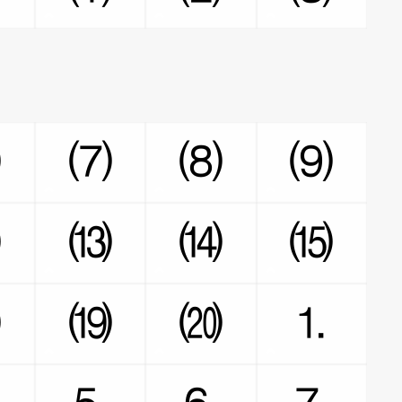
⑹
⑺
⑻
⑼
⑿
⒀
⒁
⒂
⒅
⒆
⒇
⒈