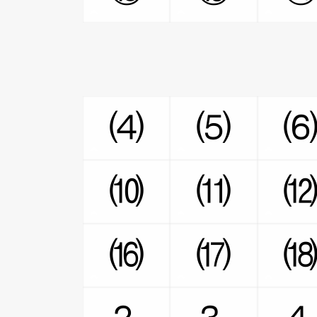
⑷
⑸
⑽
⑾
⒃
⒄