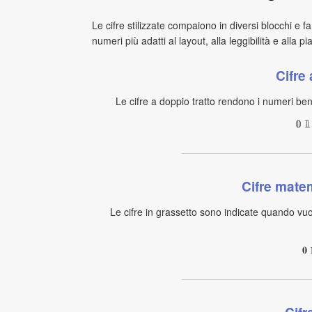
Le cifre stilizzate compaiono in diversi blocchi e f
numeri più adatti al layout, alla leggibilità e alla p
Cifre 
Le cifre a doppio tratto rendono i numeri ben r
𝟘 𝟙
Cifre mate
Le cifre in grassetto sono indicate quando vuoi 
𝟎 