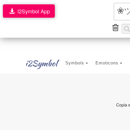
I2Symbol App
i2Symbol
Symbols
Emoticons
Copia e 