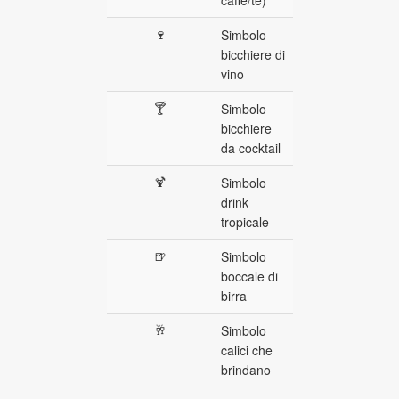
caffè/tè)
🍷
Simbolo
bicchiere di
vino
🍸
Simbolo
bicchiere
da cocktail
🍹
Simbolo
drink
tropicale
🍺
Simbolo
boccale di
birra
🥂
Simbolo
calici che
brindano