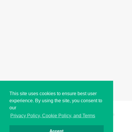
This site uses cookies to ensure best user
experience. By using the site, you consent to
our
Copyright © i2Symbol 2011-2026,
Sciweavers LLC
, USA.
198
Privacy Policy, Cookie Policy, and Terms
Accept