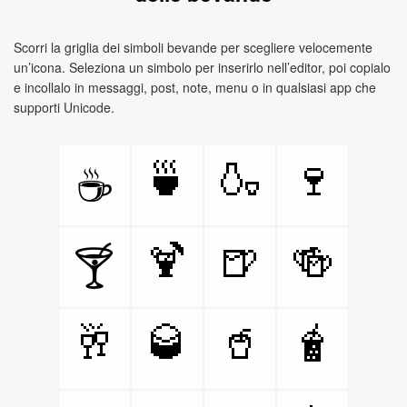
Scorri la griglia dei simboli bevande per scegliere velocemente
un’icona. Seleziona un simbolo per inserirlo nell’editor, poi copialo
e incollalo in messaggi, post, note, menu o in qualsiasi app che
supporti Unicode.
🍵
🍶
🍷
☕
🍹
🍺
🍻
🍸
🥂
🥃
🥤
🧋