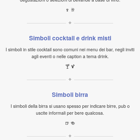
🍷 🥂
✧
Simboli cocktail e drink misti
I simboli in stile cocktail sono comuni nei menu dei bar, negli inviti
agli eventi o nelle caption a tema drink.
🍸 🍹
✧
Simboli birra
I simboli della birra si usano spesso per indicare birre, pub o
uscite informali per bere qualcosa.
🍺 🍻
✧