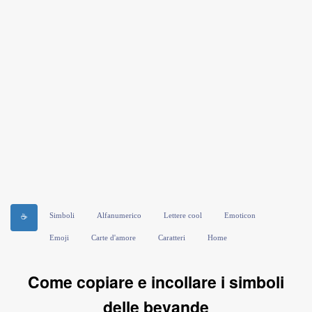
Simboli
Alfanumerico
Lettere cool
Emoticon
☕
Emoji
Carte d'amore
Caratteri
Home
Come copiare e incollare i simboli
delle bevande