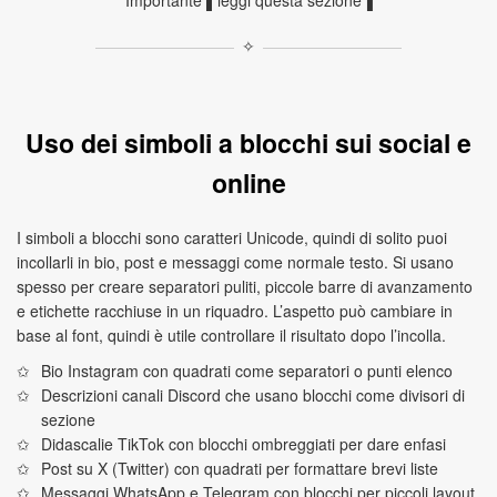
Importante ▌leggi questa sezione▐
✧
Uso dei simboli a blocchi sui social e
online
I simboli a blocchi sono caratteri Unicode, quindi di solito puoi
incollarli in bio, post e messaggi come normale testo. Si usano
spesso per creare separatori puliti, piccole barre di avanzamento
e etichette racchiuse in un riquadro. L’aspetto può cambiare in
base al font, quindi è utile controllare il risultato dopo l’incolla.
Bio Instagram con quadrati come separatori o punti elenco
Descrizioni canali Discord che usano blocchi come divisori di
sezione
Didascalie TikTok con blocchi ombreggiati per dare enfasi
Post su X (Twitter) con quadrati per formattare brevi liste
Messaggi WhatsApp e Telegram con blocchi per piccoli layout