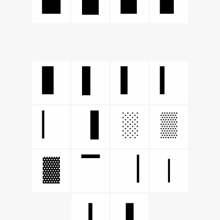
▌
▋
▍
▎
▐
░
▒
▏
▓
▔
▕
❘
❙
❚