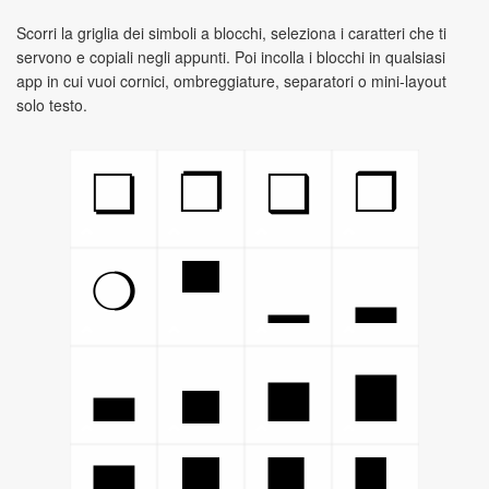
Scorri la griglia dei simboli a blocchi, seleziona i caratteri che ti
servono e copiali negli appunti. Poi incolla i blocchi in qualsiasi
app in cui vuoi cornici, ombreggiature, separatori o mini‑layout
solo testo.
❏
❐
❑
❒
▀
❍
▁
▂
▄
▃
▅
▆
█
▇
▉
▊