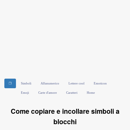
❒
Simboli
Alfanumerico
Lettere cool
Emoticon
Emoji
Carte d'amore
Caratteri
Home
Come copiare e incollare simboli a
blocchi