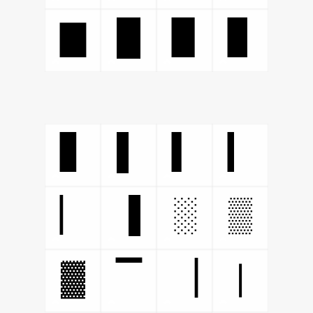
█
▇
▉
▊
▌
▋
▍
▎
▐
░
▒
▏
▓
▔
▕
❘