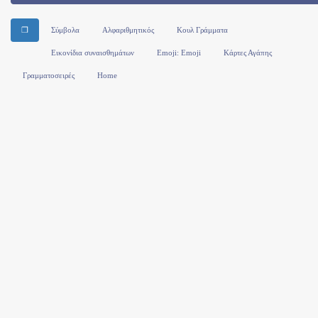
❒
Σύμβολα
Αλφαριθμητικός
Κουλ Γράμματα
Εικονίδια συναισθημάτων
Emoji: Emoji
Κάρτες Αγάπης
Γραμματοσειρές
Home