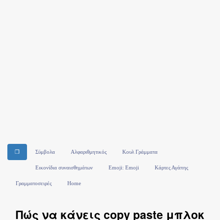
❒
Σύμβολα
Αλφαριθμητικός
Κουλ Γράμματα
Εικονίδια συναισθημάτων
Emoji: Emoji
Κάρτες Αγάπης
Γραμματοσειρές
Home
Πώς να κάνεις copy paste μπλοκ