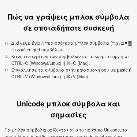
Πώς να γράψεις μπλοκ σύμβολα
σε οποιαδήποτε συσκευή
Διάλεξε ένα ή περισσότερα μπλοκ σύμβολα (π.χ. □ ■ ▓
░) από το grid συμβόλων.
Κάνε αντιγραφή των συμβόλων με το κουμπί copy ή με
CTRL+C (Windows/Linux) ή ⌘+C (Mac).
Επικόλλησε τα σύμβολα στην εφαρμογή σου με paste ή
CTRL+V (Windows/Linux) ή ⌘+V (Mac).
Unicode μπλοκ σύμβολα και
σημασίες
Τα μπλοκ σύμβολα ορίζονται από το πρότυπο Unicode, το
οποίο δίνει σε κάθε χαρακτήρα ένα code point και ένα