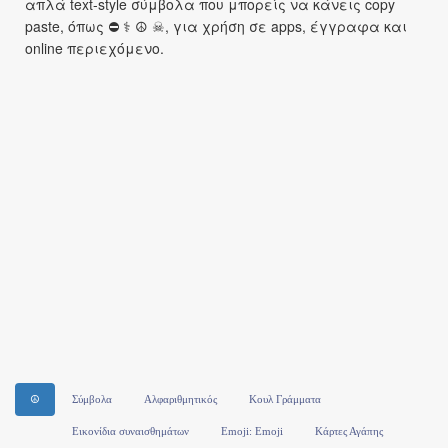
απλά text-style σύμβολα που μπορείς να κάνεις copy
paste, όπως ⛔ ⚕ ☮ ☠, για χρήση σε apps, έγγραφα και
online περιεχόμενο.
☮
Σύμβολα
Αλφαριθμητικός
Κουλ Γράμματα
Εικονίδια συναισθημάτων
Emoji: Emoji
Κάρτες Αγάπης