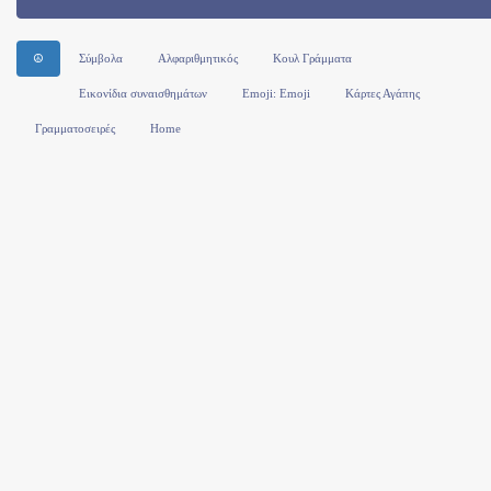
☮
Σύμβολα
Αλφαριθμητικός
Κουλ Γράμματα
Εικονίδια συναισθημάτων
Emoji: Emoji
Κάρτες Αγάπης
Γραμματοσειρές
Home