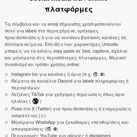
πλατφόρμες
Τα σύμβολα και τα emoji σήμανσης χρησιμοποιούνται
πολύ για labels στο περιεχόμενο, γρήγορες
προειδοποιήσεις ή για να τονίσουν βασικούς κανόνες σε
σύντομα κείμενα. Επειδή είναι χαρακτήρες Unicode,
μπορείς να τα κάνεις copy paste σε bios, captions, σχόλια
και μηνύματα στις περισσότερες πλατφόρμες. Μερικοί
συνηθισμένοι τρόποι χρήσης online:
Instagram bio για κανόνες ή όρια (π.χ. 🚭, ⛔)
Θέματα σε κανάλια Discord για labels πληροφορίας ή
περιορισμών
Λεζάνες TikTok για γρήγορες σημειώσεις όπως όριο
ηλικίας (
)
🔞
Posts στο X (Twitter) για προειδοποιήσεις ή ενημερώσεις
ασφάλειας (⚠)
Μηνύματα WhatsApp για ξεκάθαρες υπενθυμίσεις και
απαγορεύσεις (🚭, ⛔)
Περιγραφές YouTube για οδηγίες ή disclaimers