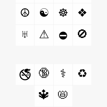
☮
☯
☸
❖
♅
🚫
⚠
⛔
🔞
⚕
♻
🚭
🔱
📛