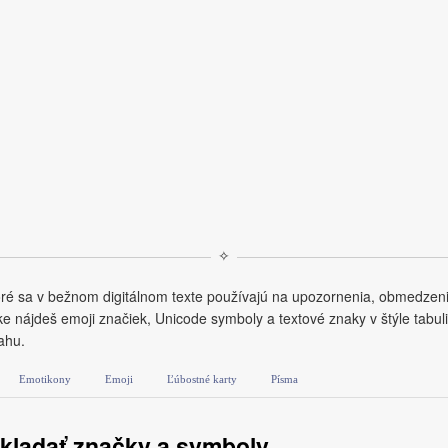
✧
oré sa v bežnom digitálnom texte používajú na upozornenia, obmedzeni
 nájdeš emoji značiek, Unicode symboly a textové znaky v štýle tabuli
ahu.
Emotikony
Emoji
Ľúbostné karty
Písma
vkladať značky a symboly