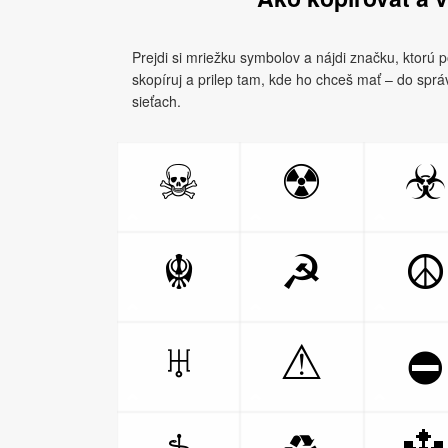
Prejdi si mriežku symbolov a nájdi značku, ktorú p
skopíruj a prilep tam, kde ho chceš mať – do spr
sieťach.
☠
☢
☣
☬
☭
☮
♅
⚠
⛔