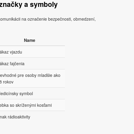
značky a symboly
komunikácii na označenie bezpečnosti, obmedzení,
Name
ákaz vjazdu
ákaz fajčenia
evhodné pre osoby mladšie ako
8 rokov
edicínsky symbol
ebka so skríženými kosťami
nak rádioaktivity