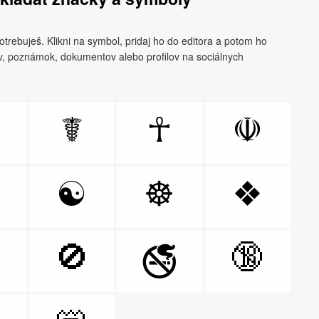
otrebuješ. Klikni na symbol, pridaj ho do editora a potom ho
áv, poznámok, dokumentov alebo profilov na sociálnych
☤
☥
☫
☯
☸
❖
🚫
🔞
🚭