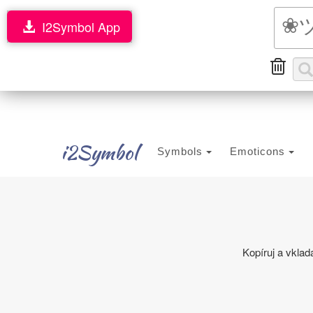
I2Symbol App
i2Symbol
Symbols
Emoticons
Kopíruj a vkla