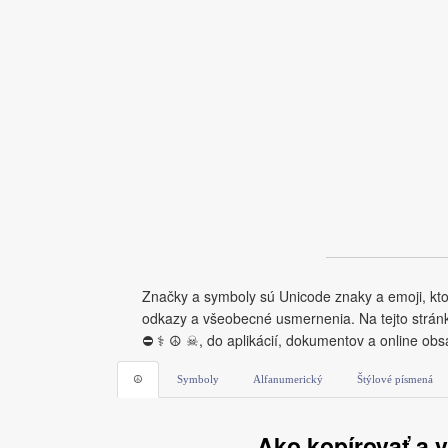
Značky a symboly sú Unicode znaky a emoji, kt
odkazy a všeobecné usmernenia. Na tejto stránke
⛔ ⚕ ☮ ☠, do aplikácií, dokumentov a online obs
☮
Symboly
Alfanumerický
Štýlové písmená
Ako kopírovať a 