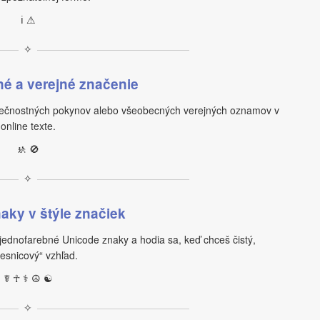
ℹ ⚠
✧
é a verejné značenie
pečnostných pokynov alebo všeobecných verejných oznamov v
online texte.
🚸 🚫
✧
aky v štýle značiek
jednofarebné Unicode znaky a hodia sa, keď chceš čistý,
vesnicový“ vzhľad.
☤ ☥ ⚕ ☮ ☯
✧