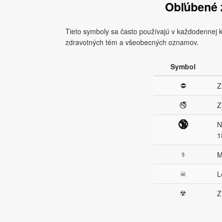
Obľúbené 
Tieto symboly sa často používajú v každodennej 
zdravotných tém a všeobecných oznamov.
Symbol
⛔
Z
🚭
Z
🔞
N
1
⚕
M
☠
L
☢
Z