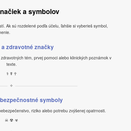
značiek a symbolov
tí. Ak sú rozdelené podľa účelu, ľahšie si vyberieš symbol,
menie.
 a zdravotné značky
zdravotných tém, prvej pomoci alebo klinických poznámok v
texte.
⚕ ☤ ☥
✧
ebezpečnostné symboly
ebezpečenstvo, riziko alebo potrebu zvýšenej opatrnosti.
☠ ☢ ☣