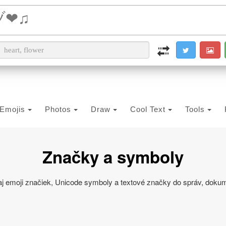
i2PDF
i2IMG
i2OCR
i2TEXT
i2SYMBOL
Emojis
Photos
Draw
Cool Text
Tools
Značky a symboly
daj emoji značiek, Unicode symboly a textové značky do správ, dokum