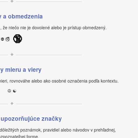
✧
y a obmedzenia
 že niečo nie je dovolené alebo je prístup obmedzený.
🔞
⛔ 🚭
✧
y mieru a viery
mieri, rovnováhe alebo ako osobné označenia podľa kontextu.
☮ ☯
✧
 upozorňujúce značky
ôležitých poznámok, pravidiel alebo návodov v prehľadnej,
ozpoznateľnej forme.