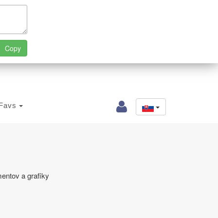
Favs
entov a grafiky