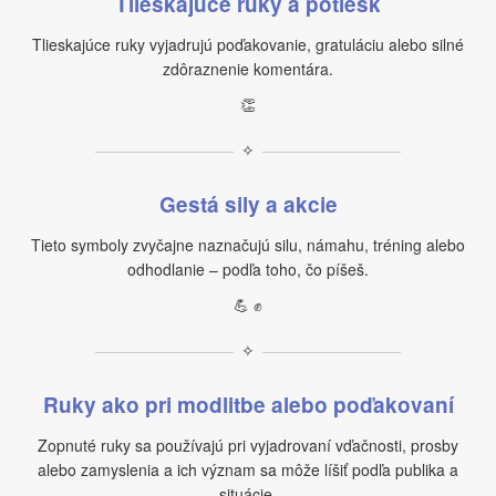
Tlieskajúce ruky a potlesk
Tlieskajúce ruky vyjadrujú poďakovanie, gratuláciu alebo silné
zdôraznenie komentára.
👏
✧
Gestá sily a akcie
Tieto symboly zvyčajne naznačujú silu, námahu, tréning alebo
odhodlanie – podľa toho, čo píšeš.
💪 ✊
✧
Ruky ako pri modlitbe alebo poďakovaní
Zopnuté ruky sa používajú pri vyjadrovaní vďačnosti, prosby
alebo zamyslenia a ich význam sa môže líšiť podľa publika a
situácie.