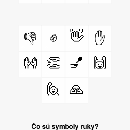
✊
👋
👎
✋
👐
👏
💅
🙌
🙋
🙏
Čo sú symboly ruky?