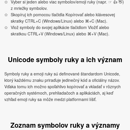
Vyber si jeden alebo viac symbolov/emoji ruky (napr. ☞ 👍 👋)
z mriežky symbolov.
Skopíruj ich pomocou tlačidla Kopírovať alebo klávesovej
skratky CTRL+C (Windows/Linux) alebo ⌘+C (Mac).
Vlož symboly do svojej aplikácie tlačidlom Vložiť alebo
skratkou CTRL+V (Windows/Linux) alebo ⌘+V (Mac).
Unicode symboly ruky a ich význam
Symboly ruky a emoji ruky sú definované štandardom Unicode,
ktorý každému znaku priraďuje jedinečný kód a oficiálny názov.
Vďaka tomu ich možno spoľahlivo kopírovať a vkladať v rôznych
operačných systémoch, prehliadačoch a aplikáciách, aj keď
vzhľad emoji ruky sa môže medzi platformami líšiť.
Zoznam symbolov ruky a významy