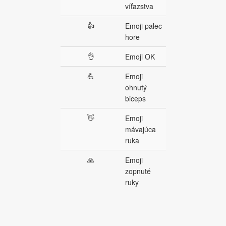
víťazstva
👍
Emoji palec
hore
👌
Emoji OK
💪
Emoji
ohnutý
biceps
👋
Emoji
mávajúca
ruka
🙏
Emoji
zopnuté
ruky