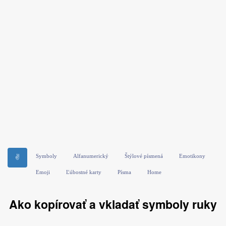
Symboly
Alfanumerický
Štýlové písmená
Emotikony
✌
Emoji
Ľúbostné karty
Písma
Home
Ako kopírovať a vkladať symboly ruky