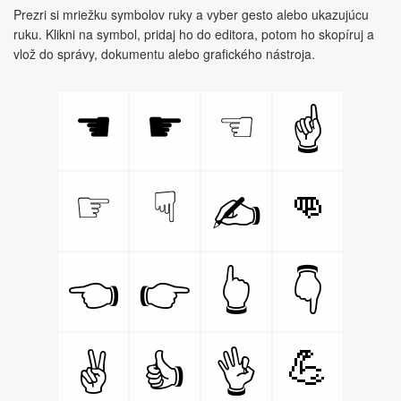
Prezri si mriežku symbolov ruky a vyber gesto alebo ukazujúcu
ruku. Klikni na symbol, pridaj ho do editora, potom ho skopíruj a
vlož do správy, dokumentu alebo grafického nástroja.
☚
☛
☜
☝
👊
☞
☟
✍
👈
👉
👆
👇
💪
✌
👍
👌