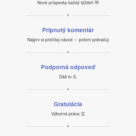
Nové príspevky každý týždeň 👋
✧
Pripnutý komentár
Najprv si prečítaj návod ☞ potom pokračuj
✧
Podporná odpoveď
Dáš to 💪
✧
Gratulácia
Výborná práca 👏
✧