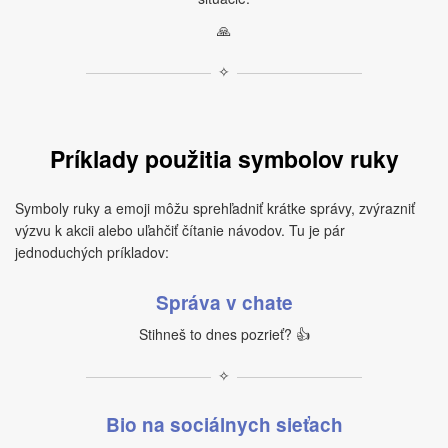
🙏
✧
Príklady použitia symbolov ruky
Symboly ruky a emoji môžu sprehľadniť krátke správy, zvýrazniť
výzvu k akcii alebo uľahčiť čítanie návodov. Tu je pár
jednoduchých príkladov:
Správa v chate
Stihneš to dnes pozrieť? 👍
✧
Bio na sociálnych sieťach