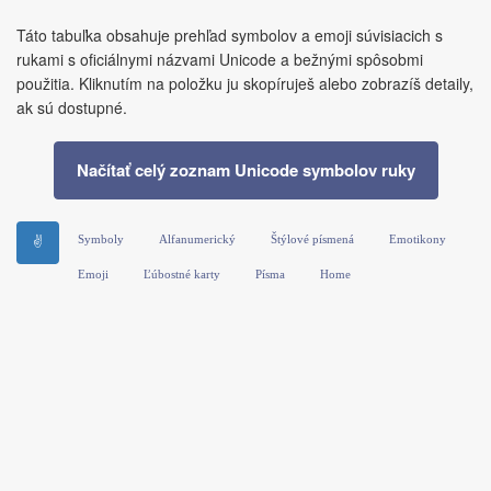
Táto tabuľka obsahuje prehľad symbolov a emoji súvisiacich s
rukami s oficiálnymi názvami Unicode a bežnými spôsobmi
použitia. Kliknutím na položku ju skopíruješ alebo zobrazíš detaily,
ak sú dostupné.
Načítať celý zoznam Unicode symbolov ruky
Symboly
Alfanumerický
Štýlové písmená
Emotikony
✌
Emoji
Ľúbostné karty
Písma
Home