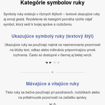
Kategórie symbolov ruky
Symboly ruky existujú v rôznych štýloch – textové ukazujúce ruky
aj emoji gestá. Rozdelenie do kategórií pomáha rýchlo nájsť
symbol, ktorý sedí k tvojej správe a rozloženiu.
Ukazujúce symboly ruky (textový štýl)
Ukazujúce ruky sa používajú najmä na nasmerovanie pozornosti
na blízky text, odkaz alebo inštrukciu pripomínajúcu prvok
rozhrania. Často sú dostupné v čiernej aj bielej verzii.
☚ ☛ ☜ ☞
✧
Mávajúce a vítajúce ruky
Tieto ruky sa bežne používajú pri pozdravoch, rozlúčkach alebo
na pritiahnuutie pozornosti na začiatku správy.
👋 ✋