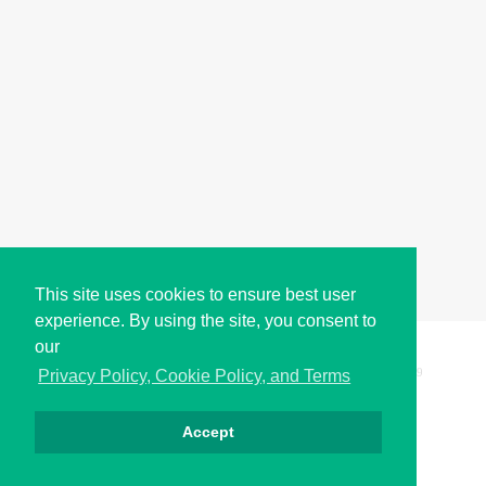
This site uses cookies to ensure best user
experience. By using the site, you consent to
our
Copyright © i2Symbol 2011-2026,
Sciweavers LLC
, USA.
199
Privacy Policy, Cookie Policy, and Terms
Accept
Privacy
Cookies
Terms
Contact
About