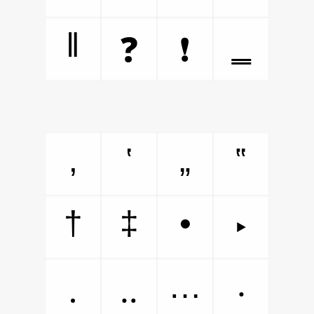
‖
‗
❓
❗
‚
‛
„
‟
†
‡
•
‣
…
․
‥
‧