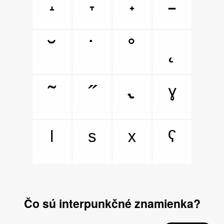
˔
˕
˖
˗
˘
˙
˚
˛
˜
˝
˞
ˠ
ˡ
ˢ
ˣ
ˤ
Čo sú interpunkčné znamienka?