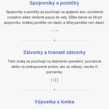
Spojovníky a pomlčky
Spojovníky a pomlčky sa používajú na spájanie slov, označenie
rozsahov alebo vloženie pauzy do vety. Dĺžka čiarok sa líši pri
spojovníku, krátkej pomlčke (en dash) a dlhej pomlčke (em dash).
- – —
✧
Zátvorky a hranaté zátvorky
Tieto znaky sa používajú na doplnenie vysvetlení, poznámok
alebo na zoskupovanie prvkov, ako sú odkazy, vsuvky či
poznámky.
( ) [ ]
✧
Výpustka a lomka