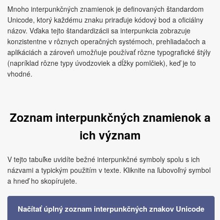
Mnoho interpunkčných znamienok je definovaných štandardom
Unicode, ktorý každému znaku priraďuje kódový bod a oficiálny
názov. Vďaka tejto štandardizácii sa interpunkcia zobrazuje
konzistentne v rôznych operačných systémoch, prehliadačoch a
aplikáciách a zároveň umožňuje používať rôzne typografické štýly
(napríklad rôzne typy úvodzoviek a dĺžky pomlčiek), keď je to
vhodné.
Zoznam interpunkčných znamienok a
ich význam
V tejto tabuľke uvidíte bežné interpunkčné symboly spolu s ich
názvami a typickým použitím v texte. Kliknite na ľubovoľný symbol
a hneď ho skopírujete.
Načítať úplný zoznam interpunkčných znakov Unicode