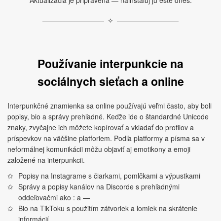
Aktualizácia je pripravená — nainštaluj ju ešte dnes.
✧
Používanie interpunkcie na
sociálnych sieťach a online
Interpunkčné znamienka sa online používajú veľmi často, aby boli
popisy, bio a správy prehľadné. Keďže ide o štandardné Unicode
znaky, zvyčajne ich môžete kopírovať a vkladať do profilov a
príspevkov na väčšine platforiem. Podľa platformy a písma sa v
neformálnej komunikácii môžu objaviť aj emotikony a emoji
založené na interpunkcii.
Popisy na Instagrame s čiarkami, pomlčkami a výpustkami
Správy a popisy kanálov na Discorde s prehľadnými
oddeľovačmi ako : a —
Bio na TikToku s použitím zátvoriek a lomiek na skrátenie
informácií