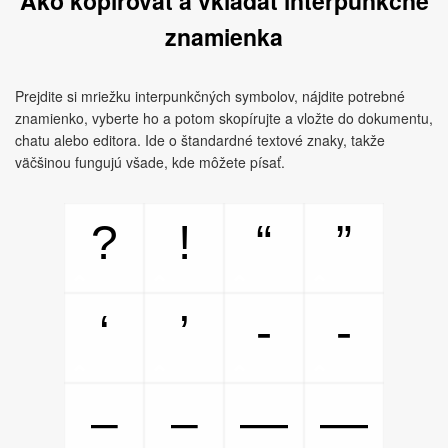
Ako kopírovať a vkladať interpunkčné
znamienka
Prejdite si mriežku interpunkčných symbolov, nájdite potrebné
znamienko, vyberte ho a potom skopírujte a vložte do dokumentu,
chatu alebo editora. Ide o štandardné textové znaky, takže
väčšinou fungujú všade, kde môžete písať.
?
!
“
”
‘
’
‐
‑
‒
–
—
―