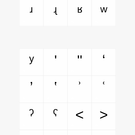
ʴ
ʵ
ʶ
ʷ
ʸ
ʹ
ʺ
ʻ
ʼ
ʽ
ʾ
ʿ
ˀ
ˁ
˂
˃