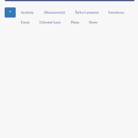
❞
Symboly
Alfanumerický
Štýlové písmená
Emotikony
Emoji
Ľúbostné karty
Písma
Home