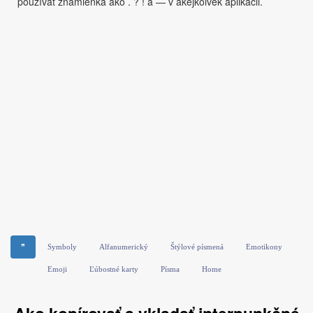
používať znamienka ako . ? ! a — v akejkoľvek aplikácii.
❞
Symboly
Alfanumerický
Štýlové písmená
Emotikony
Emoji
Ľúbostné karty
Písma
Home