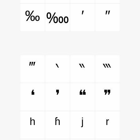
‰
′
″
‱
‴
‵
‶
‷
❛
❜
❝
❞
ʰ
ʱ
ʲ
ʳ