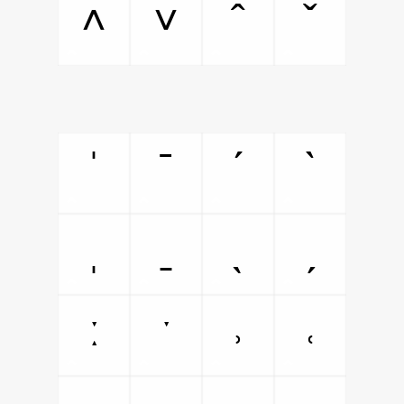
˄
˅
ˆ
ˇ
ˈ
ˉ
ˊ
ˋ
ˌ
ˍ
ˎ
ˏ
ː
ˑ
˒
˓