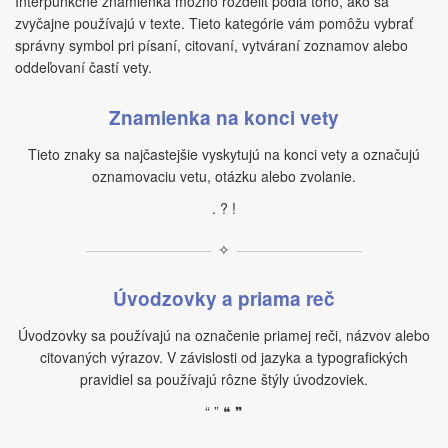
Interpunkčné znamienka možno rozdeliť podľa toho, ako sa
zvyčajne používajú v texte. Tieto kategórie vám pomôžu vybrať
správny symbol pri písaní, citovaní, vytváraní zoznamov alebo
oddeľovaní častí vety.
Znamienka na konci vety
Tieto znaky sa najčastejšie vyskytujú na konci vety a označujú
oznamovaciu vetu, otázku alebo zvolanie.
. ? !
✧
Úvodzovky a priama reč
Úvodzovky sa používajú na označenie priamej reči, názvov alebo
citovaných výrazov. V závislosti od jazyka a typografických
pravidiel sa používajú rôzne štýly úvodzoviek.
“ ” ❝ ❞