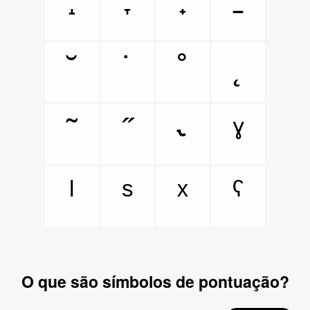
˔
˕
˖
˗
˘
˙
˚
˛
˜
˝
˞
ˠ
ˡ
ˢ
ˣ
ˤ
O que são símbolos de pontuação?