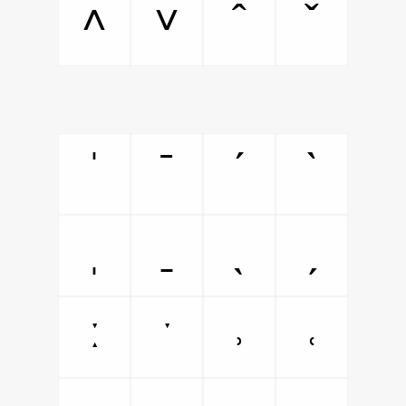
˄
˅
ˆ
ˇ
ˈ
ˉ
ˊ
ˋ
ˌ
ˍ
ˎ
ˏ
ː
ˑ
˒
˓