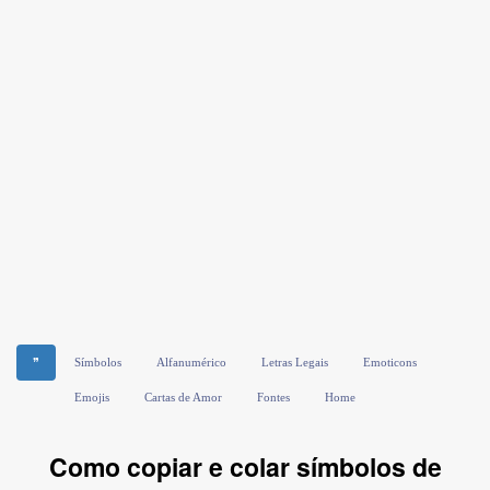
❞
Símbolos
Alfanumérico
Letras Legais
Emoticons
Emojis
Cartas de Amor
Fontes
Home
Como copiar e colar símbolos de