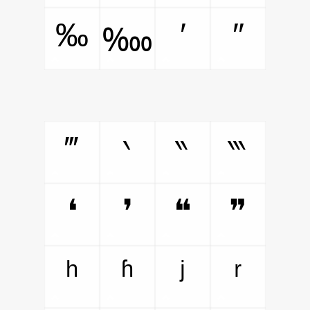
‰
′
″
‱
‴
‵
‶
‷
❛
❜
❝
❞
ʰ
ʱ
ʲ
ʳ