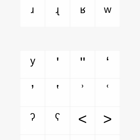
ʴ
ʵ
ʶ
ʷ
ʸ
ʹ
ʺ
ʻ
ʼ
ʽ
ʾ
ʿ
ˀ
ˁ
˂
˃