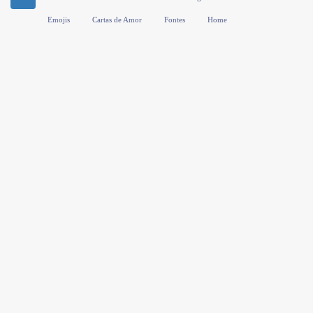
Emojis
Cartas de Amor
Fontes
Home