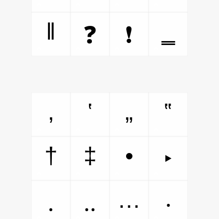
‖
‗
❓
❗
‚
‛
„
‟
†
‡
•
‣
…
․
‥
‧