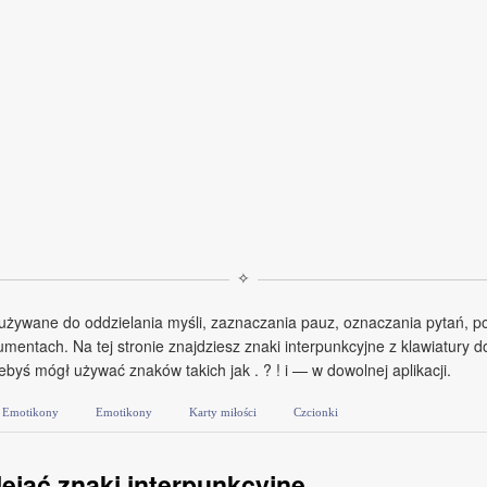
✧
 używane do oddzielania myśli, zaznaczania pauz, oznaczania pytań, p
entach. Na tej stronie znajdziesz znaki interpunkcyjne z klawiatury do
żebyś mógł używać znaków takich jak . ? ! i — w dowolnej aplikacji.
Emotikony
Emotikony
Karty miłości
Czcionki
ejać znaki interpunkcyjne