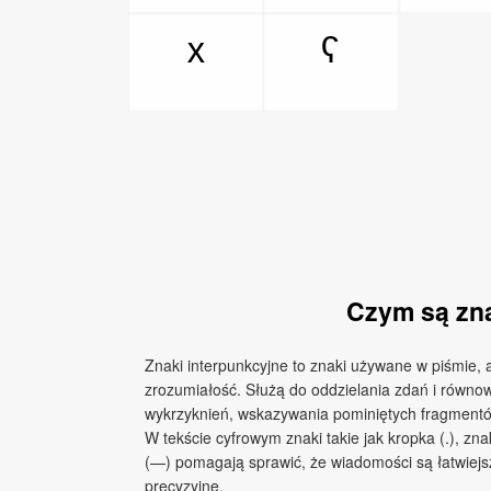
ˣ
ˤ
Czym są zna
Znaki interpunkcyjne to znaki używane w piśmie, 
zrozumiałość. Służą do oddzielania zdań i równo
wykrzyknień, wskazywania pominiętych fragmentó
W tekście cyfrowym znaki takie jak kropka (.), zna
(—) pomagają sprawić, że wiadomości są łatwiejsz
precyzyjne.