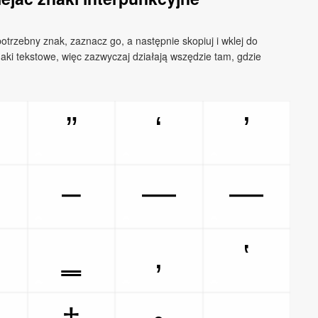
potrzebny znak, zaznacz go, a następnie skopiuj i wklej do
ki tekstowe, więc zazwyczaj działają wszędzie tam, gdzie
”
‘
’
–
—
―
‗
‚
‛