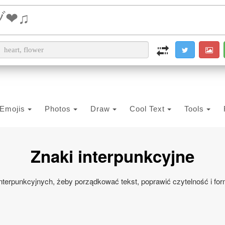
i2PDF
i2IMG
i2OCR
i2TEXT
i2SYMBOL
Emojis
Photos
Draw
Cool Text
Tools
Znaki interpunkcyjne
nterpunkcyjnych, żeby porządkować tekst, poprawić czytelność i for