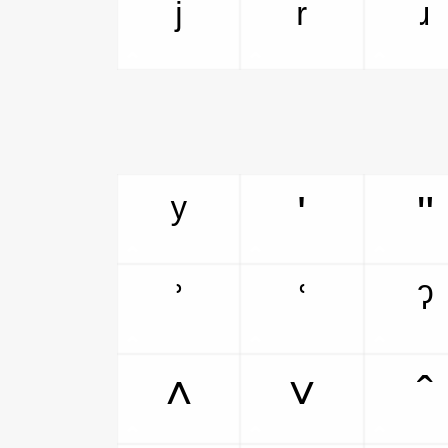
ʲ
ʳ
ʴ
ʸ
ʹ
ʺ
ʾ
ʿ
ˀ
˄
˅
ˆ