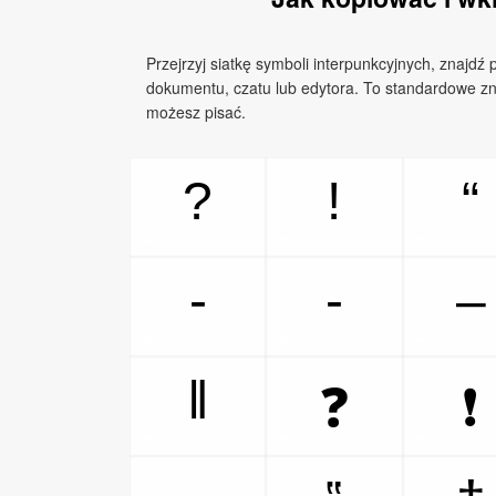
Przejrzyj siatkę symboli interpunkcyjnych, znajdź 
dokumentu, czatu lub edytora. To standardowe zna
możesz pisać.
?
!
“
‐
‑
‒
‖
❓
❗