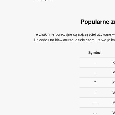
Popularne z
Te znaki interpunkcyjne są najczęściej używane w
Unicode i na klawiaturze, dzięki czemu łatwo je 
Symbol
.
K
,
P
?
Z
!
W
—
M
…
W