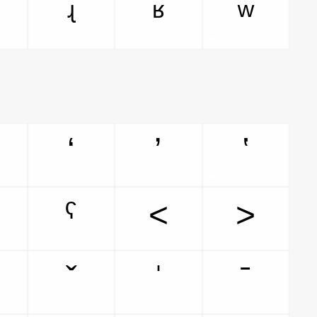
ʵ
ʶ
ʷ
ʻ
ʼ
ʽ
ˁ
˂
˃
ˇ
ˈ
ˉ