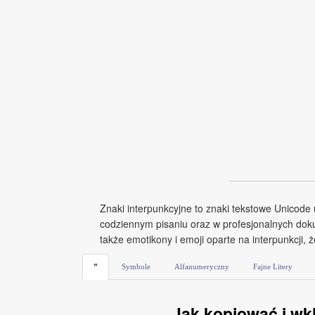
Znaki interpunkcyjne to znaki tekstowe Unicode
codziennym pisaniu oraz w profesjonalnych dokum
także emotikony i emoji oparte na interpunkcji, 
❞
Symbole
Alfanumeryczny
Fajne Litery
Jak kopiować i wkl