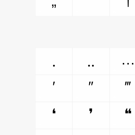
„
‟
†
․
‥
′
″
‴
❛
❜
❝