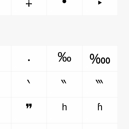
‡
•
‣
…
‰
‧
‱
‵
‶
‷
ʰ
ʱ
❞