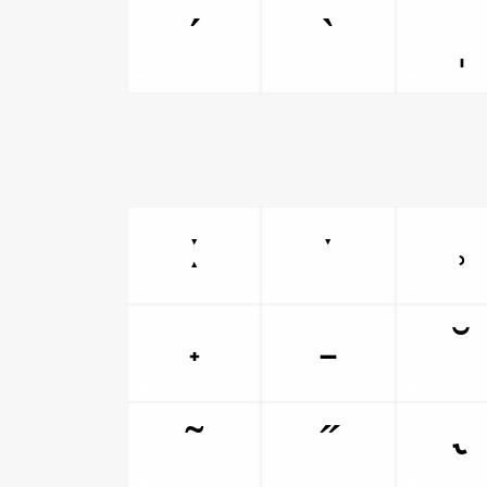
ˊ
ˋ
ˌ
ː
ˑ
˒
˖
˗
˘
˜
˝
˞