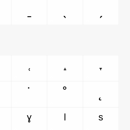
ˍ
ˎ
ˏ
˓
˔
˕
˙
˚
˛
ˠ
ˡ
ˢ