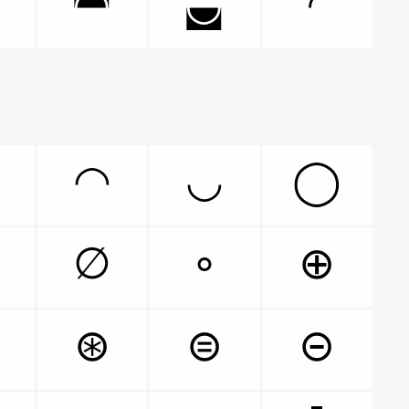
◚
◛
◜
◠
◡
◯
∅
∘
⊕
⊛
⊜
⊝