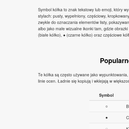
Symbol kółka to znak tekstowy lub emoji, który wyś
stylach: pusty, wypełniony, częściowy, kropkowa
zwykle do oznaczania elementów listy, pokazywan
albo jako małe wizualne ikonki tam, gdzie obrazki
(białe kółko), ● (czarne kółko) oraz częściowe kół
Popularn
Te kółka są często używane jako wypunktowania, zn
linie ocen. Ładnie się kopiują i wklejają w większo
Symbol
○
B
●
C
◌
K