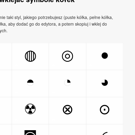
ie taki styl, jakiego potrzebujesz (puste kółka, pełne kółka,
ółka, aby dodać go do edytora, a potem skopiuj i wklej do
ych.
●
◍
◎
◓
◔
◕
☢
⊗
⊙