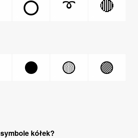

➰
🔴
⭕
⚪
⚫
🟡
🟣
 symbole kółek?