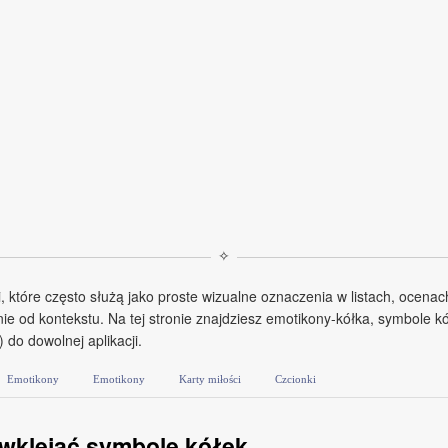
✧
 które często służą jako proste wizualne oznaczenia w listach, ocenach
 od kontekstu. Na tej stronie znajdziesz emotikony-kółka, symbole kó
 do dowolnej aplikacji.
Emotikony
Emotikony
Karty miłości
Czcionki
 wklejać symbole kółek