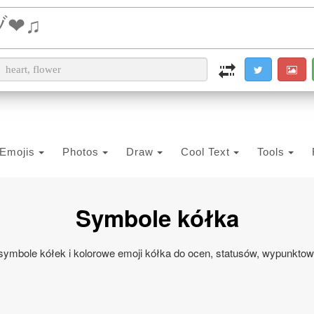
i2PDF
i2IMG
i2OCR
i2TEXT
i2SYMBOL
Emojis
Photos
Draw
Cool Text
Tools
Symbole kółka
e symbole kółek i kolorowe emoji kółka do ocen, statusów, wypunkto