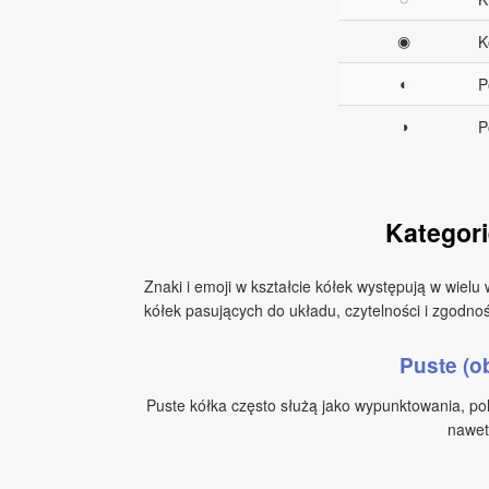
◉
K
◐
P
◑
P
Kategori
Znaki i emoji w kształcie kółek występują w wielu
kółek pasujących do układu, czytelności i zgodnoś
Puste (o
Puste kółka często służą jako wypunktowania, pol
nawet