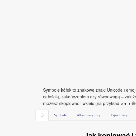
Symbole kółek to znakowe znaki Unicode i emoji,
całością, zakończeniem czy równowagą – zależnie
możesz skopiować i wkleić (na przykład ○ ● ◑ 🔵)
〇
Symbole
Alfanumeryczny
Fajne Litery
Jak kopiować i