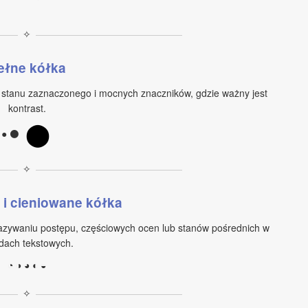
✧
ełne kółka
 stanu zaznaczonego i mocnych znaczników, gdzie ważny jest
kontrast.
⬤
● ⚫
✧
i cieniowane kółka
azywaniu postępu, częściowych ocen lub stanów pośrednich w
dach tekstowych.
◔ ◑ ◕ ◐ ◒
✧