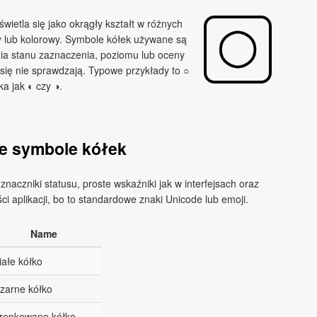
wietla się jako okrągły kształt w różnych
ny lub kolorowy. Symbole kółek używane są
ia stanu zaznaczenia, poziomu lub oceny
 się nie sprawdzają. Typowe przykłady to ○
ka jak ◐ czy ◑.
e symbole kółek
aczniki statusu, proste wskaźniki jak w interfejsach oraz
ści aplikacji, bo to standardowe znaki Unicode lub emoji.
Name
iałe kółko
zarne kółko
ropkowane kółko