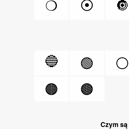
⦿

❍
🔵
🟢
🟠
🟤
Czym są