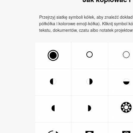
Przejrzyj siatkę symboli kółek, aby znaleźć dokładn
półkółka i kolorowe emoji-kółka). Kliknij symbol k
tekstu, dokumentów, czatu albo notatek projektow
○
◌
◉
◐
◑
◒
◖
◗
❂