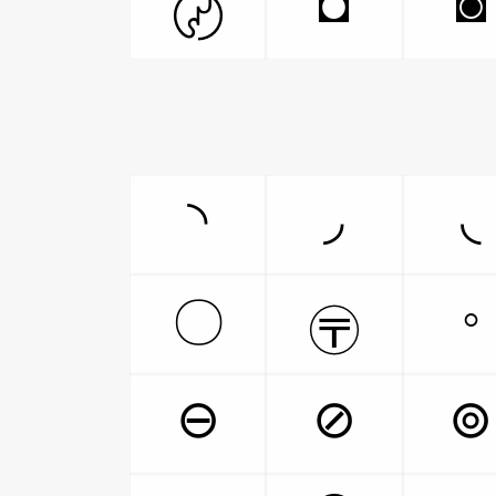
◘
◙
〄
◝
◞
◟
◦
〇
〶
⊖
⊘
⊚