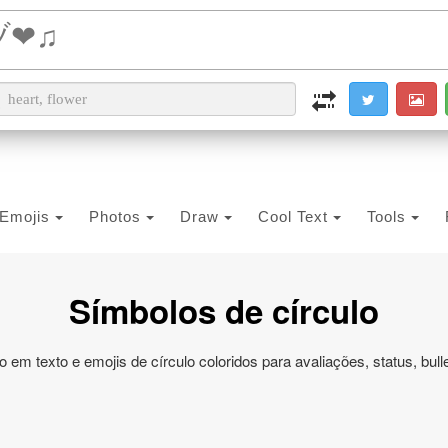
i2PDF
i2IMG
i2OCR
i2TEXT
i2SYMBOL
Emojis
Photos
Draw
Cool Text
Tools
Símbolos de círculo
o em texto e emojis de círculo coloridos para avaliações, status, bul