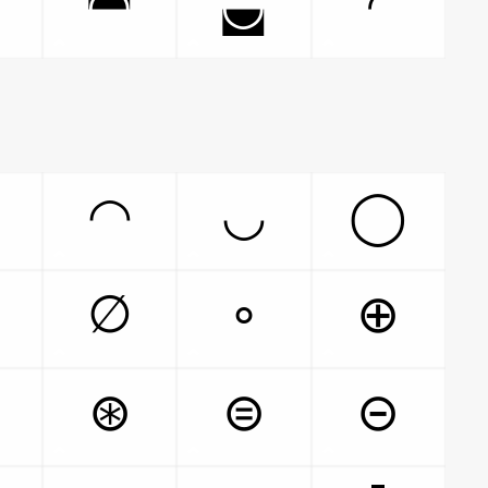
◚
◛
◜
◠
◡
◯
∅
∘
⊕
⊛
⊜
⊝