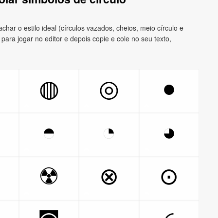
har o estilo ideal (círculos vazados, cheios, meio círculo e
 para jogar no editor e depois copie e cole no seu texto,
●
◍
◎
◓
◔
◕
☢
⊗
⊙