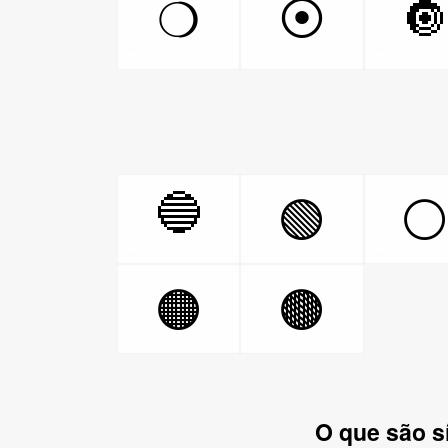
⦿

❍
🔵
🟢
🟠
🟤
O que são s