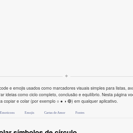
✧
code e emojis usados como marcadores visuais simples para listas, ava
ideias como ciclo completo, conclusão e equilíbrio. Nesta página voc
ra copiar e colar (por exemplo ○ ● ◑ 🔵) em qualquer aplicativo.
Emoticons
Emojis
Cartas de Amor
Fontes
lar símbolos de círculo