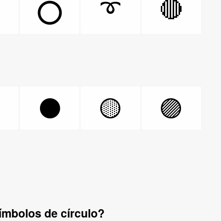

➰
🔴
⭕
⚪
⚫
🟡
🟣
ímbolos de círculo?