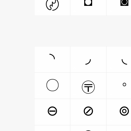
◘
◙
〄
◝
◞
◟
◦
〇
〶
⊖
⊘
⊚