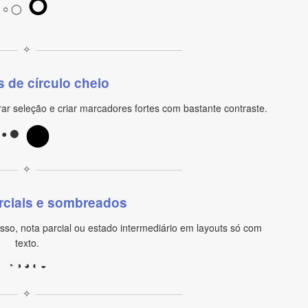
⭘
○ ◯
✧
 de círculo cheio
ar seleção e criar marcadores fortes com bastante contraste.
⬤
● ⚫
✧
arciais e sombreados
esso, nota parcial ou estado intermediário em layouts só com
texto.
◔ ◑ ◕ ◐ ◒
✧