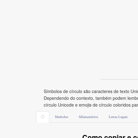
Símbolos de círculo são caracteres de texto Uni
Dependendo do contexto, também podem lembrar 
círculo Unicode e emojis de círculo coloridos pa
〇
Símbolos
Alfanumérico
Letras Legais
Como copiar e co