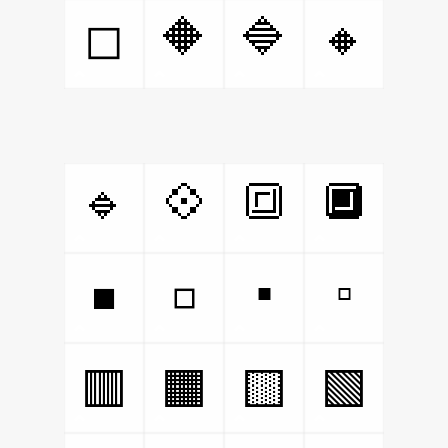
🔶
🔷
🔸
◻
🔹
💠
🔳
🔲
▪
▫
◾
◽
🟥
🟧
🟨
🟩