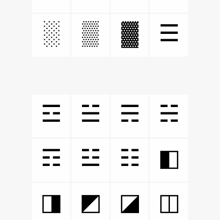
░
▒
▓
☰
☲
☱
☴
☵
☶
☳
☷
◧
◨
◩
◪
◫