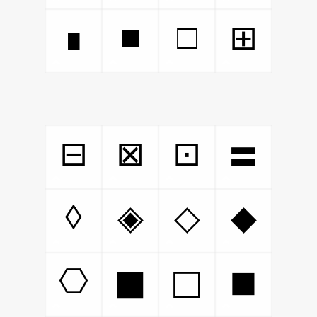
■
□
∎
⊞
⊟
⊠
⊡
〓
◊
◈
◇
◆
⎔
◼
⬛
⬜