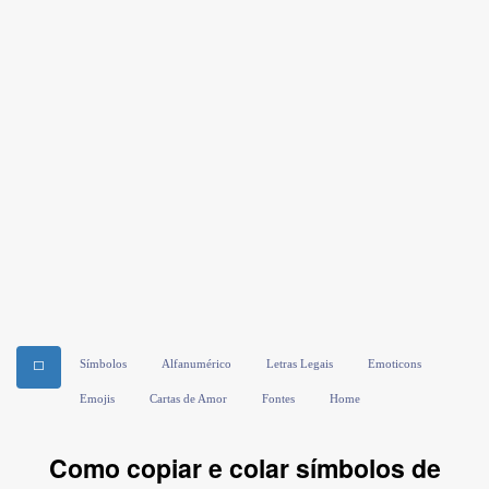
Símbolos
Alfanumérico
Letras Legais
Emoticons
⬜
Emojis
Cartas de Amor
Fontes
Home
Como copiar e colar símbolos de