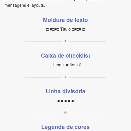
mensagens e layouts.
Moldura de texto
□ ■□■□ Título □■□■ □
✧
Caixa de checklist
□ Item 1 ■ Item 2
✧
Linha divisória
■ ■ ■ ■ ■
✧
Legenda de cores