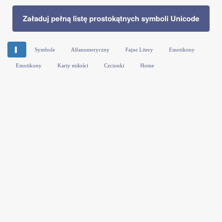
Załaduj pełną listę prostokątnych symboli Unicode
▌
Symbole
Alfanumeryczny
Fajne Litery
Emotikony
Emotikony
Karty miłości
Czcionki
Home