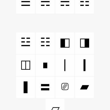
☱
☴
☵
☶
☳
☷
◧
◨
◫
∎
❘
❙
⎚
❚
▰
〓
▱