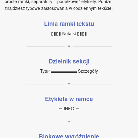
proste ramki, separatory i „pudełkowe” etykiety. Poniżej
znajdziesz typowe zastosowania w codziennym tekście.
Linia ramki tekstu
▯▮▯▮ Notatki ▯▮▯▮
✧
Dzielnik sekcji
Tytuł ▬▬▬▬▬▬ Szczegóły
✧
Etykieta w ramce
▭ INFO ▭
✧
Blokowe wyróżnienie