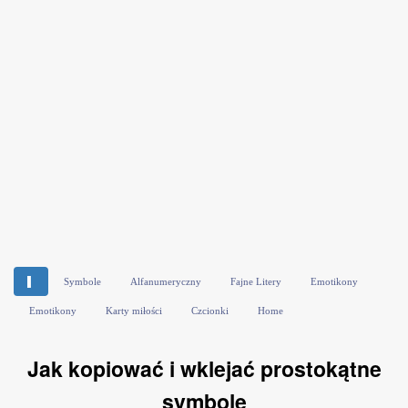
▌
Symbole
Alfanumeryczny
Fajne Litery
Emotikony
Emotikony
Karty miłości
Czcionki
Home
Jak kopiować i wklejać prostokątne
symbole