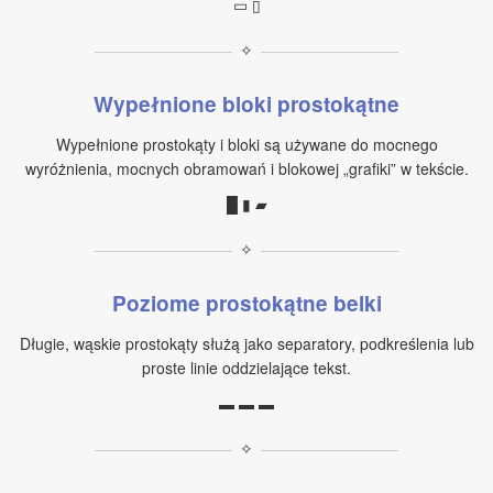
▭ ▯
✧
Wypełnione bloki prostokątne
Wypełnione prostokąty i bloki są używane do mocnego
wyróżnienia, mocnych obramowań i blokowej „grafiki” w tekście.
█ ▮ ▰
✧
Poziome prostokątne belki
Długie, wąskie prostokąty służą jako separatory, podkreślenia lub
proste linie oddzielające tekst.
▬ ▬ ▬
✧