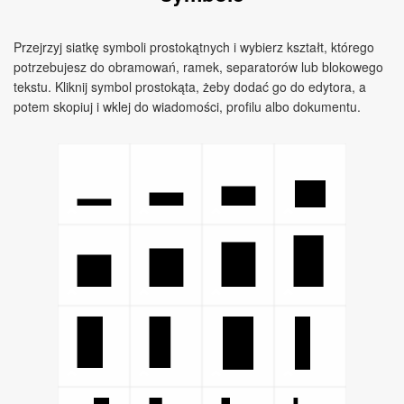
Przejrzyj siatkę symboli prostokątnych i wybierz kształt, którego
potrzebujesz do obramowań, ramek, separatorów lub blokowego
tekstu. Kliknij symbol prostokąta, żeby dodać go do edytora, a
potem skopiuj i wklej do wiadomości, profilu albo dokumentu.
▄
▁
▂
▃
▅
▆
▇
▉
█
▌
▊
▋