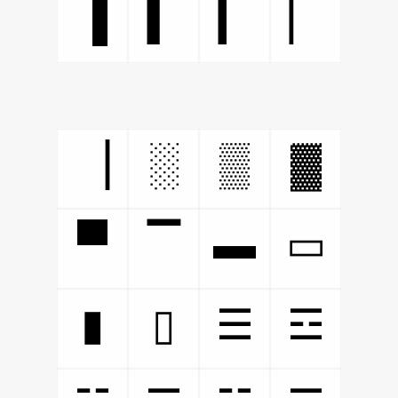
▐
▍
▎
▏
░
▒
▓
▕
▀
▬
▔
▭
▮
▯
☰
☲