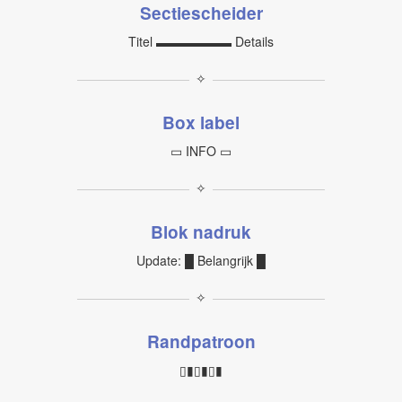
Sectiescheider
Titel ▬▬▬▬▬▬ Details
✧
Box label
▭ INFO ▭
✧
Blok nadruk
Update: █ Belangrijk █
✧
Randpatroon
▯▮▯▮▯▮