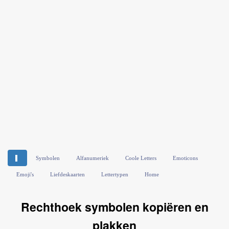
▌
Symbolen
Alfanumeriek
Coole Letters
Emoticons
Emoji's
Liefdeskaarten
Lettertypen
Home
Rechthoek symbolen kopiëren en
plakken