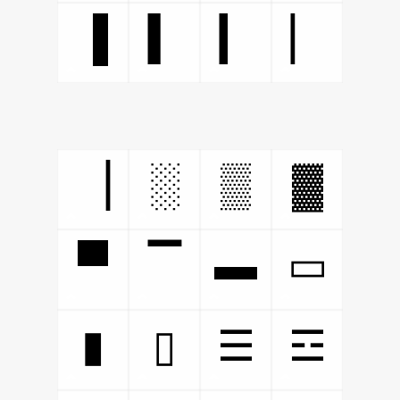
▐
▍
▎
▏
░
▒
▓
▕
▀
▬
▔
▭
▮
▯
☰
☲