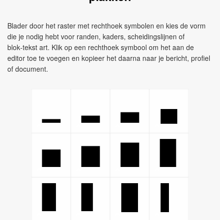
Blader door het raster met rechthoek symbolen en kies de vorm
die je nodig hebt voor randen, kaders, scheidingslijnen of
blok‑tekst art. Klik op een rechthoek symbool om het aan de
editor toe te voegen en kopieer het daarna naar je bericht, profiel
of document.
▄
▁
▂
▃
▅
▆
▇
▉
█
▌
▊
▋