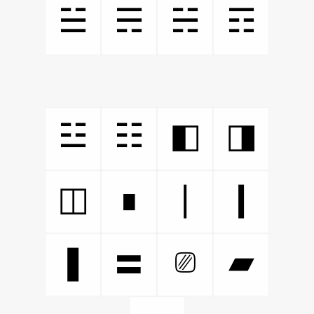
☱
☴
☵
☶
☳
☷
◧
◨
◫
∎
❘
❙
⎚
❚
▰
〓