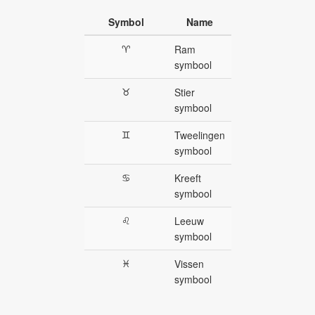
Symbol
Name
♈︎
Ram
symbool
♉︎
Stier
symbool
♊︎
Tweelingen
symbool
♋︎
Kreeft
symbool
♌︎
Leeuw
symbool
♓︎
Vissen
symbool