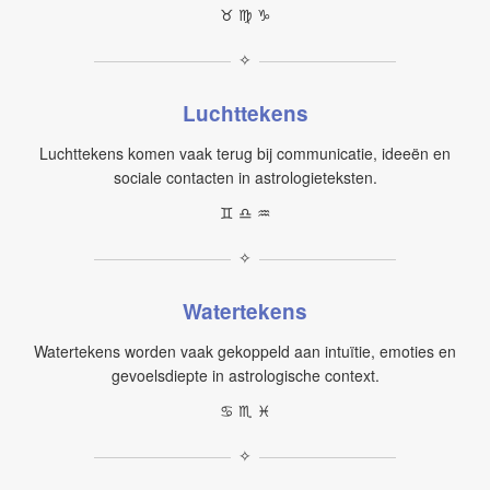
♉︎ ♍︎ ♑︎
✧
Luchttekens
Luchttekens komen vaak terug bij communicatie, ideeën en
sociale contacten in astrologieteksten.
♊︎ ♎︎ ♒︎
✧
Watertekens
Watertekens worden vaak gekoppeld aan intuïtie, emoties en
gevoelsdiepte in astrologische context.
♋︎ ♏︎ ♓︎
✧