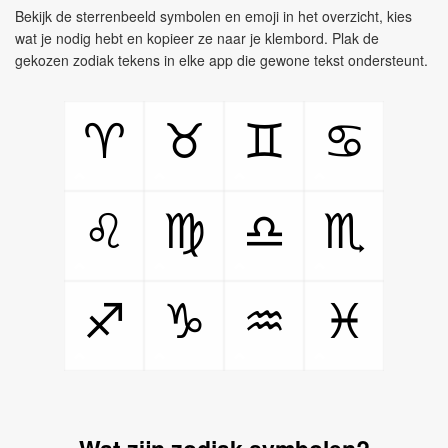
Bekijk de sterrenbeeld symbolen en emoji in het overzicht, kies
wat je nodig hebt en kopieer ze naar je klembord. Plak de
gekozen zodiak tekens in elke app die gewone tekst ondersteunt.
♈
♉
♊
♋
♌
♍
♎
♏
♐
♑
♒
♓