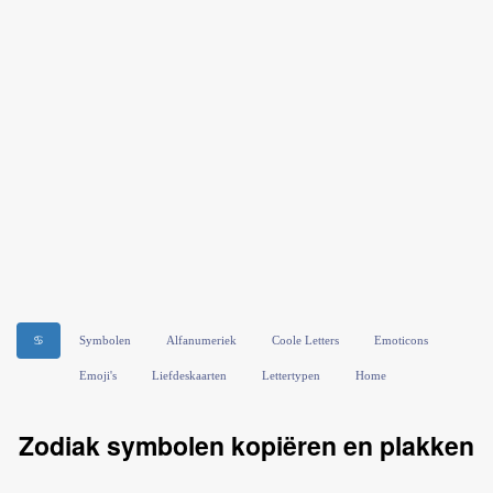
♋
Symbolen
Alfanumeriek
Coole Letters
Emoticons
Emoji's
Liefdeskaarten
Lettertypen
Home
Zodiak symbolen kopiëren en plakken