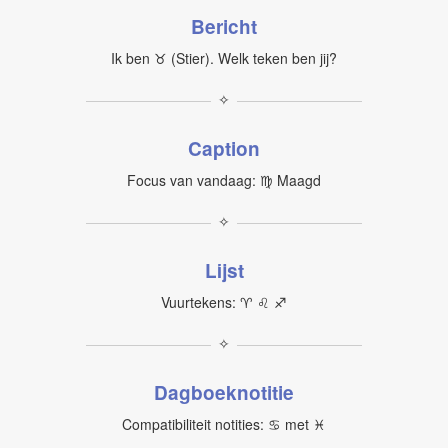
Bericht
Ik ben ♉︎ (Stier). Welk teken ben jij?
✧
Caption
Focus van vandaag: ♍︎ Maagd
✧
Lijst
Vuurtekens: ♈︎ ♌︎ ♐︎
✧
Dagboeknotitie
Compatibiliteit notities: ♋︎ met ♓︎