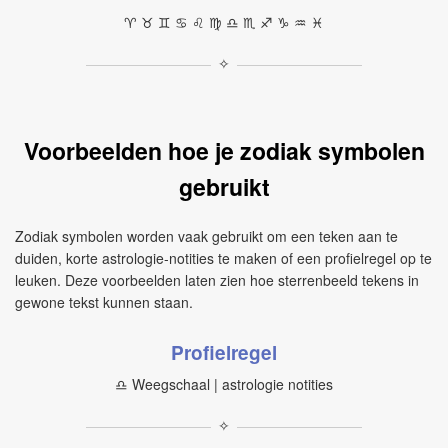
♈︎ ♉︎ ♊︎ ♋︎ ♌︎ ♍︎ ♎︎ ♏︎ ♐︎ ♑︎ ♒︎ ♓︎
✧
Voorbeelden hoe je zodiak symbolen
gebruikt
Zodiak symbolen worden vaak gebruikt om een teken aan te
duiden, korte astrologie-notities te maken of een profielregel op te
leuken. Deze voorbeelden laten zien hoe sterrenbeeld tekens in
gewone tekst kunnen staan.
Profielregel
♎︎ Weegschaal | astrologie notities
✧