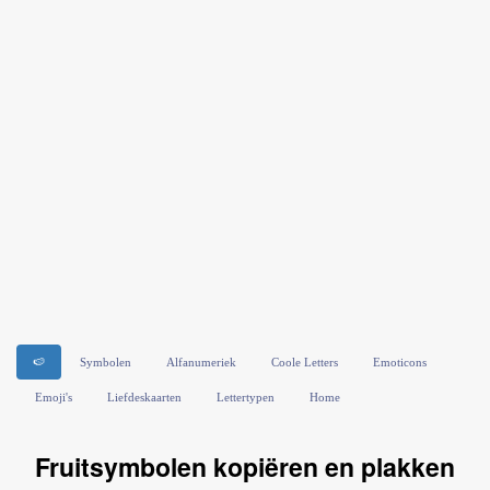
🍉
Symbolen
Alfanumeriek
Coole Letters
Emoticons
Emoji's
Liefdeskaarten
Lettertypen
Home
Fruitsymbolen kopiëren en plakken