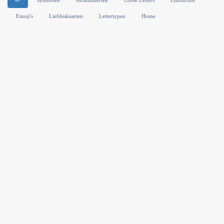
🍉
Symbolen
Alfanumeriek
Coole Letters
Emoticons
Emoji's
Liefdeskaarten
Lettertypen
Home