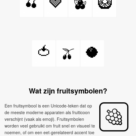
🍒
🍓
🥝
🫐
🍅
🥥
🫒
Wat zijn fruitsymbolen?
Een fruitsymbool is een Unicode-teken dat op
de meeste moderne apparaten als fruiticoon
verschijnt (vaak als emoji). Fruitsymbolen
worden veel gebruikt om fruit snel en visueel te
noemen, of om een eet-gerelateerd accent toe