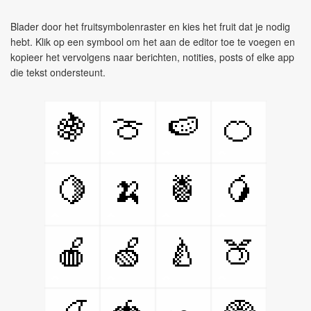
Blader door het fruitsymbolenraster en kies het fruit dat je nodig
hebt. Klik op een symbool om het aan de editor toe te voegen en
kopieer het vervolgens naar berichten, notities, posts of elke app
die tekst ondersteunt.
🍇
🍈
🍉
🍊
🍋
🍌
🍍
🥭
🍎
🍏
🍐
🍑