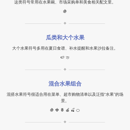
这类符号常用在水果碗、市场采购单和美食相关配文里。
🍇
✧
瓜类和大个水果
大个水果符号多用在夏日食谱、补水提醒和水果沙拉备注。
🍉 🍈
✧
混合水果组合
混搭水果符号很适合用在菜单、超市购物清单以及泛指“水果”的场
景。
🍇 🍓 🍍 🍎 🍒 🍊
✧