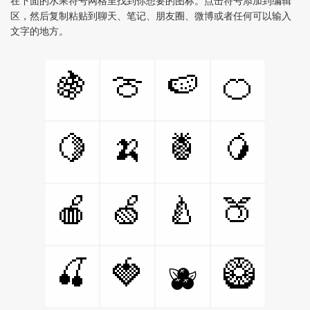
在下面的水果符号网格里找到你想要的图标。点击符号添加到编辑
区，然后复制粘贴到聊天、笔记、朋友圈、微博或者任何可以输入
文字的地方。
🍇
🍈
🍉
🍊
🍋
🍌
🍍
🥭
🍎
🍏
🍐
🍑
🍒
🍓
🥝
🫐