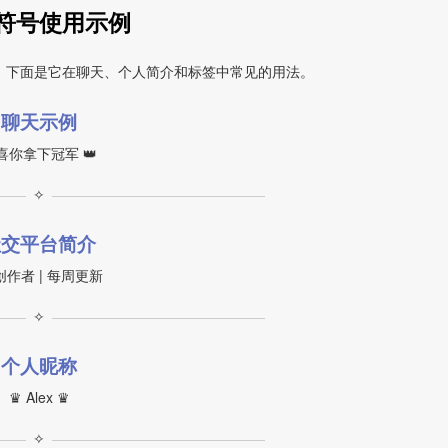
符号使用示例
。下面是它在聊天、个人简介和标签中常见的用法。
聊天示例
喜你拿下冠军 👑
✧
社交平台简介
 创作者 | 每周更新
✧
个人昵称
♛ Alex ♛
✧