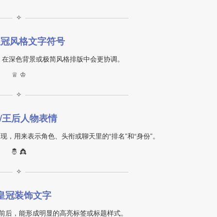
✧
皇冠风格文字符号
，在深色背景或极简风格排版中会更协调。
♕ ♔
✧
/王后人物表情
，用来表示角色、头衔或聊天里的“排名”和“身份”。
🤴 👸
✧
皇冠装饰文字
前后，能形成明显的高亮标签或标题样式。