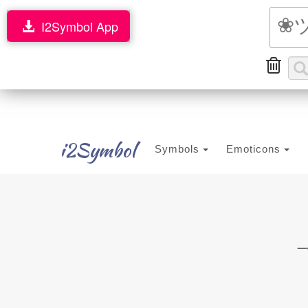
I2Symbol App
i2Symbol
Symbols
Emoticons
一