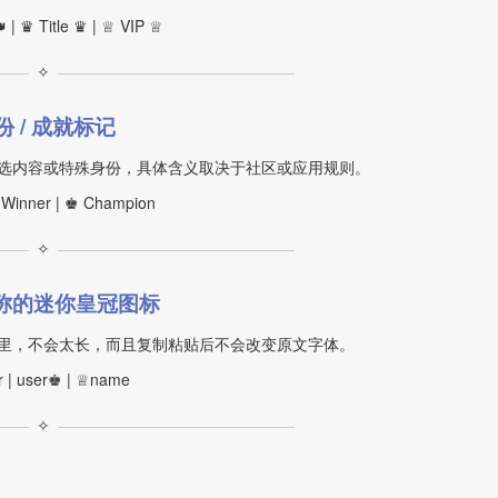
 | ♛ Title ♛ | ♕ VIP ♕
✧
份 / 成就标记
精选内容或特殊身份，具体含义取决于社区或应用规则。
♛ Winner | ♚ Champion
✧
称的迷你皇冠图标
里，不会太长，而且复制粘贴后不会改变原文字体。
 | user♚ | ♕name
✧