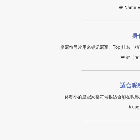
👑 Name 👑
身
皇冠符号常用来标记冠军、Top 排名、
👑 #1 | 
适合昵
体积小的皇冠风格符号很适合加在昵称
♛user