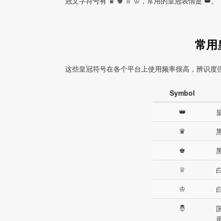
冠文字符号有 ♛ ♚ ♕ ♔，常用的皇冠表情是 👑。
常用
这些皇冠符号在各个平台上使用频率很高，辨识度
Symbol
👑
♛
♚
♕
♔
🤴