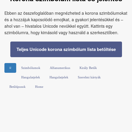
Ebben az összefoglalóban megnézheted a korona szimbólumokat
és a hozzájuk kapcsolódó emojikat, a gyakori jelentésükkel és –
ahol van – hivatalos Unicode nevükkel együtt. Kattints egy
szimbólumra, hogy kimásold vagy használd a szerkesztőben.
Teljes Unicode korona szimbólum lista betöltése
♕
Szimbólumok
Alfanumerikus
Király Betűk
Hangulatjelek
Hangulatjelek
Szerelmi kártyák
Betűtípusok
Home