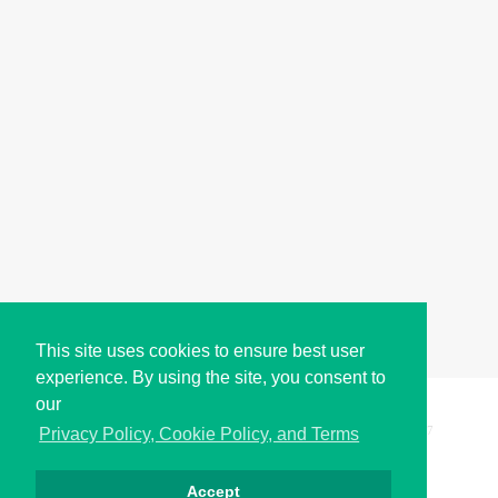
This site uses cookies to ensure best user
experience. By using the site, you consent to
our
Copyright © i2Symbol 2011-2026,
Sciweavers LLC
, USA.
197
Privacy Policy, Cookie Policy, and Terms
Accept