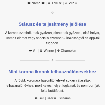
👑 Name 👑 | ♛ Title ♛ | ♕ VIP ♕
✧
Státusz és teljesítmény jelölése
A korona szimbólumok gyakran jelentenek győztest, első helyet,
kiemelt elemet vagy speciális szerepet – közösségtől és app-tól
függően.
👑 #1 | ♛ Winner | ♚ Champion
✧
Mini korona ikonok felhasználónevekhez
A rövid, koronára hasonlító jeleket sokan választják
felhasználónévhez, mert kevés helyet foglalnak és nem borítják
fel a betűtípust.
♛user | user♚ | ♕name