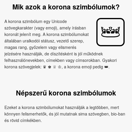
Mik azok a korona szimbólumok?
A korona szimbólum egy Unicode
szövegkarakter (vagy emoji), amely írásban
koronát jelenít meg. A korona szimbólumokat
általában uralkodói státusz, vezető szerep,
magas rang, győzelem vagy elismerés
jelzésére használják, de díszítésként is jól működnek
felhasználónevekben, címekben vagy címsorokban. Gyakori
korona szövegjelek: ♛ ♚ ♕ ♔, a korona emoji pedig 👑.
Népszerű korona szimbólumok
Ezeket a korona szimbólumokat használják a legtöbben, mert
könnyen felismerhetők, és jól mutatnak sima szövegben, bio-ban
és rövid címkékben.