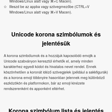
Windows/Linux alatt vagy ⌘+C Macen).
Illeszd be az appba vagy szövegmezőbe (CTRL+V
Windows/Linux alatt vagy ⌘+V Macen).
Unicode korona szimbólumok és
jelentésük
A korona szimbólumok és a hozzájuk kapcsolódó emojik a
Unicode szabványon keresztül érhetők el, amely minden
karakterhez egyedi kódot és hivatalos nevet rendel. Ennek
köszönhetően a koronát idéző szövegjelek (például a sakkfigurák)
és a korona emoji többnyire hasonlóan jelennek meg különböző
eszközökön és platformokon, bár az emoji kinézete
rendszerenként és apponként eltérhet.
Korona szimbólum lista és jelentés