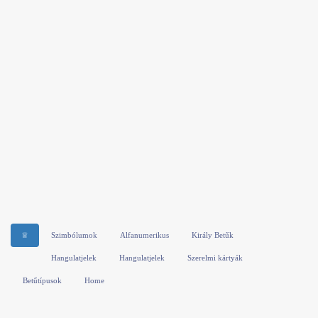
♕
Szimbólumok
Alfanumerikus
Király Betűk
Hangulatjelek
Hangulatjelek
Szerelmi kártyák
Betűtípusok
Home