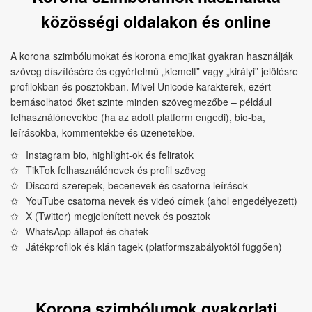
közösségi oldalakon és online
A korona szimbólumokat és korona emojikat gyakran használják
szöveg díszítésére és egyértelmű „kiemelt” vagy „királyi” jelölésre
profilokban és posztokban. Mivel Unicode karakterek, ezért
bemásolhatod őket szinte minden szövegmezőbe – például
felhasználónevekbe (ha az adott platform engedi), bio-ba,
leírásokba, kommentekbe és üzenetekbe.
Instagram bio, highlight-ok és feliratok
TikTok felhasználónevek és profil szöveg
Discord szerepek, becenevek és csatorna leírások
YouTube csatorna nevek és videó címek (ahol engedélyezett)
X (Twitter) megjelenített nevek és posztok
WhatsApp állapot és chatek
Játékprofilok és klán tagek (platformszabályoktól függően)
Korona szimbólumok gyakorlati