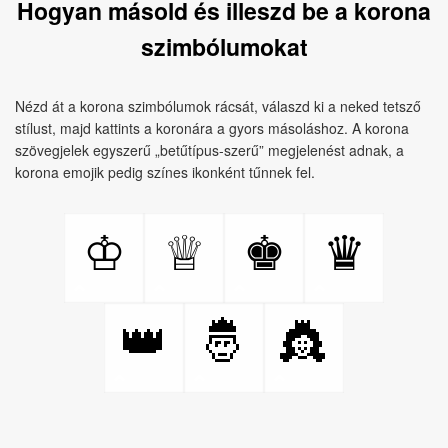
Hogyan másold és illeszd be a korona
szimbólumokat
Nézd át a korona szimbólumok rácsát, válaszd ki a neked tetsző
stílust, majd kattints a koronára a gyors másoláshoz. A korona
szövegjelek egyszerű „betűtípus-szerű” megjelenést adnak, a
korona emojik pedig színes ikonként tűnnek fel.
♔
♕
♚
♛
👑
🤴
👸