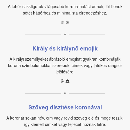
A fehér sakkfigurák világosabb korona-hatást adnak, jól illenek
sötét háttérhez és minimalista elrendezéshez.
♕ ♔
✧
Király és királynő emojik
A királyi személyeket ábrázoló emojikat gyakran kombinálják
korona szimbólumokkal szerepek, címek vagy játékos rangsor
jelölésére.
🤴 👸
✧
Szöveg díszítése koronával
A koronát sokan név, cím vagy rövid szöveg elé és mögé teszik,
így kiemelt címkét vagy fejlécet hoznak létre.