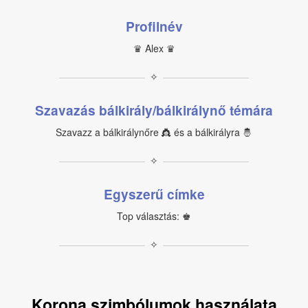
Profilnév
♛ Alex ♛
✧
Szavazás bálkirály/bálkirálynő témára
Szavazz a bálkirálynőre 👸 és a bálkirályra 🤴
✧
Egyszerű címke
Top választás: ♚
✧
Korona szimbólumok használata