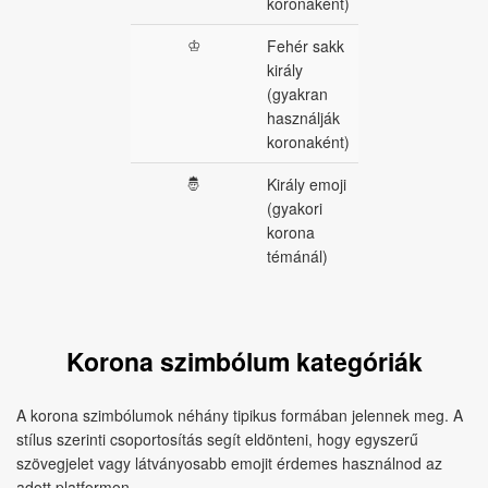
koronaként)
♔
Fehér sakk
király
(gyakran
használják
koronaként)
🤴
Király emoji
(gyakori
korona
témánál)
Korona szimbólum kategóriák
A korona szimbólumok néhány tipikus formában jelennek meg. A
stílus szerinti csoportosítás segít eldönteni, hogy egyszerű
szövegjelet vagy látványosabb emojit érdemes használnod az
adott platformon.