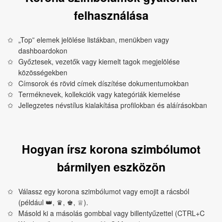
felhasználása
„Top” elemek jelölése listákban, menükben vagy
dashboardokon
Győztesek, vezetők vagy kiemelt tagok megjelölése
közösségekben
Címsorok és rövid címek díszítése dokumentumokban
Terméknevek, kollekciók vagy kategóriák kiemelése
Jellegzetes névstílus kialakítása profilokban és aláírásokban
Hogyan írsz korona szimbólumot
bármilyen eszközön
Válassz egy korona szimbólumot vagy emojit a rácsból
(például 👑, ♛, ♚, ♕).
Másold ki a másolás gombbal vagy billentyűzettel (CTRL+C