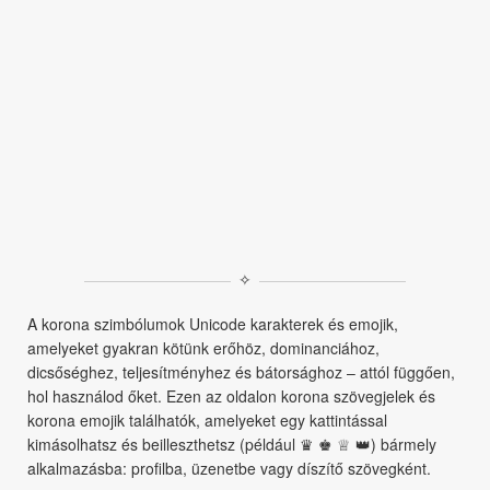
✧
A korona szimbólumok Unicode karakterek és emojik,
amelyeket gyakran kötünk erőhöz, dominanciához,
dicsőséghez, teljesítményhez és bátorsághoz – attól függően,
hol használod őket. Ezen az oldalon korona szövegjelek és
korona emojik találhatók, amelyeket egy kattintással
kimásolhatsz és beilleszthetsz (például ♛ ♚ ♕ 👑) bármely
alkalmazásba: profilba, üzenetbe vagy díszítő szövegként.