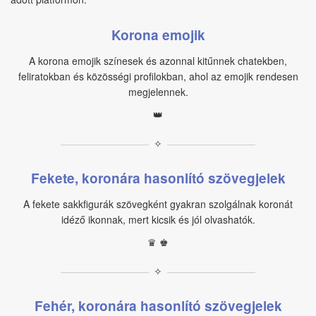
Korona emojik
A korona emojik színesek és azonnal kitűnnek chatekben,
feliratokban és közösségi profilokban, ahol az emojik rendesen
megjelennek.
👑
✧
Fekete, koronára hasonlító szövegjelek
A fekete sakkfigurák szövegként gyakran szolgálnak koronát
idéző ikonnak, mert kicsik és jól olvashatók.
♛ ♚
✧
Fehér, koronára hasonlító szövegjelek