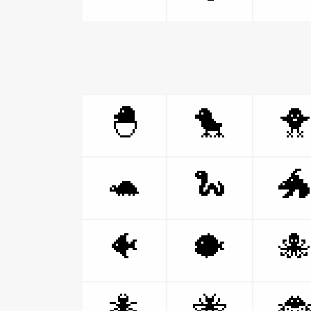
🐣
🐤

🐢
🐍

🐠
🐡

🐜
🐝
