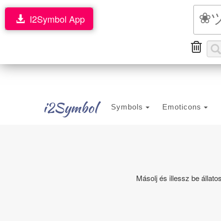
I2Symbol App
i2Symbol
Symbols
Emoticons
Másolj és illessz be álla