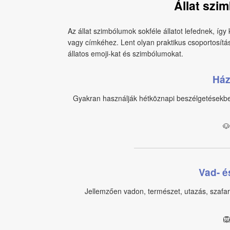
Állat szi
Az állat szimbólumok sokféle állatot lefednek, így
vagy címkéhez. Lent olyan praktikus csoportosítá
állatos emoji-kat és szimbólumokat.
Ház
Gyakran használják hétköznapi beszélgetésekben, 
🐶
Vad- és
Jellemzően vadon, természet, utazás, szafar
🦁