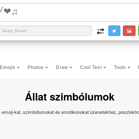
i2PDF
i2IMG
i2OCR
i2TEXT
i2SYMBOL
Emojis
Photos
Draw
Cool Text
Tools
Állat szimbólumok
tos emoji-kat, szimbólumokat és emotikonokat üzenetekhez, posztok