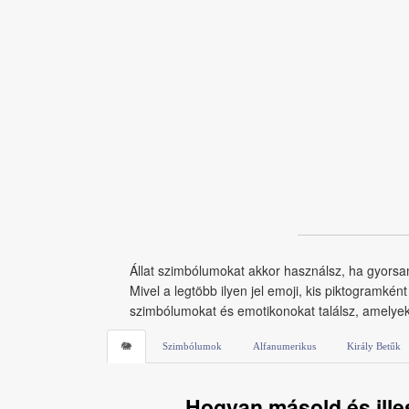
Állat szimbólumokat akkor használsz, ha gyorsan
Mivel a legtöbb ilyen jel emoji, kis piktogramké
szimbólumokat és emotikonokat találsz, amelyeke
🐘
Szimbólumok
Alfanumerikus
Király Betűk
Hogyan másold és ille