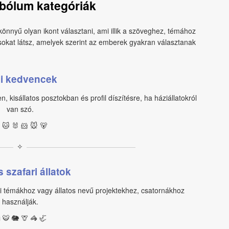
mbólum kategóriák
 könnyű olyan ikont választani, ami illik a szöveghez, témához
sokat látsz, amelyek szerint az emberek gyakran választanak
i kedvencek
kisállatos posztokban és profil díszítésre, ha háziállatokról
van szó.
 🐱 🐰 🐹 🐭 🐻
✧
 szafari állatok
i témákhoz vagy állatos nevű projektekhez, csatornákhoz
használják.
 🐯 🐘 🦒 🦓 🦏