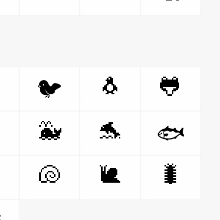

🐧
🐸
🐦

🐳
🐬
🐟

🐚
🐌
🐛
