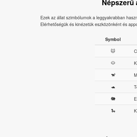
Népszerű 
Ezek az állat szimbólumok a leggyakrabban haszn
Elérhetőségük és kinézetük eszközönként és appon
Symbol
🐱
C
🐶
K
🐒
M
🐢
T
🐘
E
🐍
K