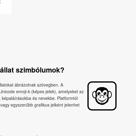
 állat szimbólumok?
llatokat ábrázolnak szövegben. A
nicode emoji-k (képes jelek), amelyeket az
 képaláírásokba és nevekbe. Platformtól
vagy egyszerűbb grafikus jelként jelenhet