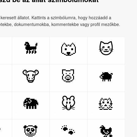
 keresett állatot. Kattints a szimbólumra, hogy hozzáadd a
enetekbe, dokumentumokba, kommentekbe vagy profil mezőkbe.

🐩
🐺
🐱

🐷
🐗
🐮

🐘
🐹
🐭

🐼
🐾
🐔