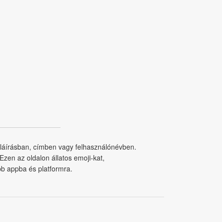
paláírásban, címben vagy felhasználónévben.
Ezen az oldalon állatos emoji-kat,
bb appba és platformra.