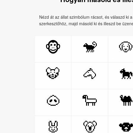
Nézd át az állat szimbólum rácsot, és válaszd ki a
szerkesztőhöz, majd másold ki és illeszd be üz
🐒

🐵
🐯
🐴

🐽
🐑

🐰
🐻
