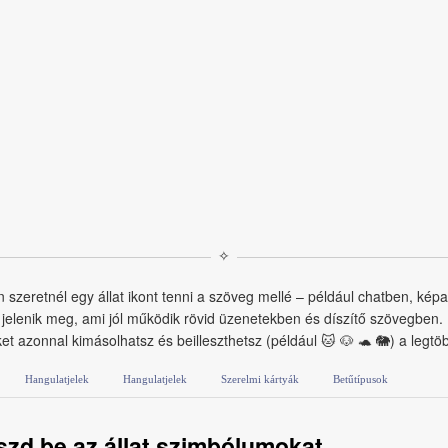
✧
 szeretnél egy állat ikont tenni a szöveg mellé – például chatben, ké
nt jelenik meg, ami jól működik rövid üzenetekben és díszítő szövegben. 
t azonnal kimásolhatsz és beilleszthetsz (például 🐱 🐶 🐢 🐘) a legtö
Hangulatjelek
Hangulatjelek
Szerelmi kártyák
Betűtípusok
szd be az állat szimbólumokat