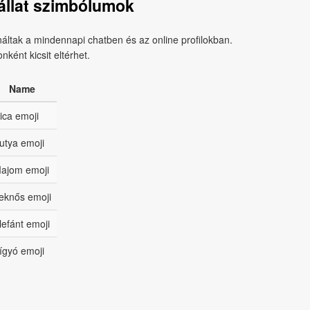
állat szimbólumok
áltak a mindennapi chatben és az online profilokban.
ként kicsit eltérhet.
Name
ica emoji
utya emoji
ajom emoji
eknős emoji
lefánt emoji
ígyó emoji