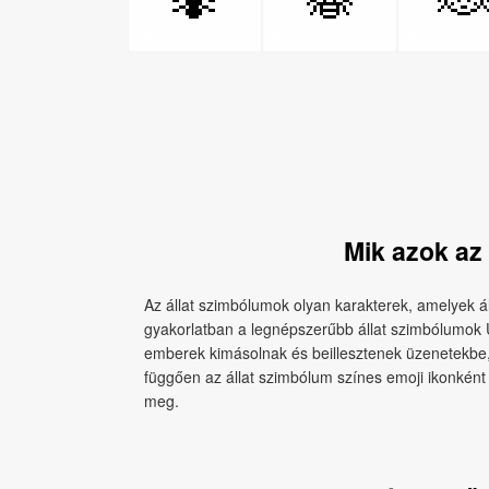
Mik azok az
Az állat szimbólumok olyan karakterek, amelyek á
gyakorlatban a legnépszerűbb állat szimbólumok U
emberek kimásolnak és beillesztenek üzenetekbe,
függően az állat szimbólum színes emoji ikonként 
meg.