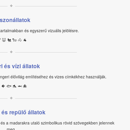
✧
szonállatok
tartalmakban és egyszerű vizuális jelölésre.
 🐷 🐔 🐑 🐴 🐐
✧
i és vízi állatok
geri élővilág említéséhez és vizes címkékhez használják.
 🐠 🐟 🐬 🦈 🐙
✧
és repülő állatok
 és a madarakra utaló szimbolikus rövid szövegekben jelennek
meg.