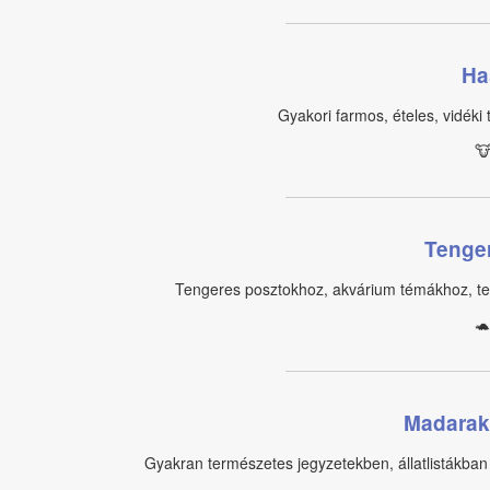
Ha
Gyakori farmos, ételes, vidéki 
🐮
Tenger
Tengeres posztokhoz, akvárium témákhoz, ten
🐢
Madarak 
Gyakran természetes jegyzetekben, állatlistákban