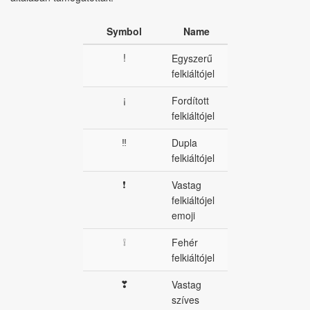
Symbol
Name
!
Egyszerű
felkiáltójel
¡
Fordított
felkiáltójel
‼
Dupla
felkiáltójel
❗
Vastag
felkiáltójel
emoji
❕
Fehér
felkiáltójel
❣
Vastag
szíves