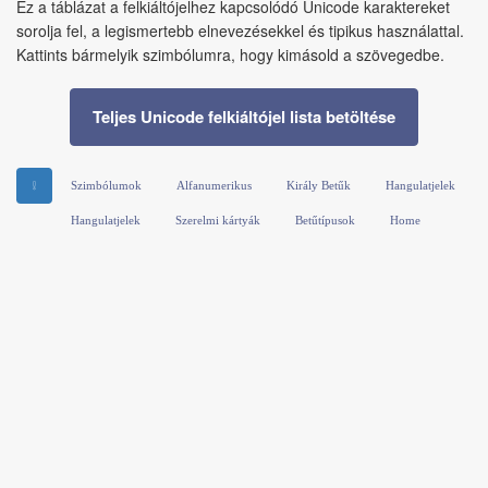
Ez a táblázat a felkiáltójelhez kapcsolódó Unicode karaktereket
sorolja fel, a legismertebb elnevezésekkel és tipikus használattal.
Kattints bármelyik szimbólumra, hogy kimásold a szövegedbe.
Teljes Unicode felkiáltójel lista betöltése
❕
Szimbólumok
Alfanumerikus
Király Betűk
Hangulatjelek
Hangulatjelek
Szerelmi kártyák
Betűtípusok
Home