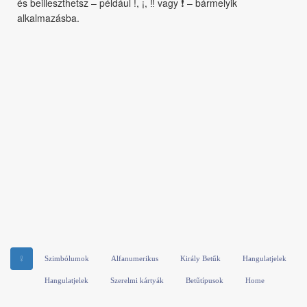
és beilleszthetsz – például !, ¡, ‼ vagy ❗ – bármelyik
alkalmazásba.
❕
Szimbólumok
Alfanumerikus
Király Betűk
Hangulatjelek
Hangulatjelek
Szerelmi kártyák
Betűtípusok
Home