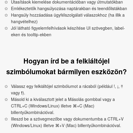
Utasítások kiemelése dokumentációban vagy útmutatókban
Emlékeztetők hangsúlyozása naptárakban és teendőlistákban
Hangsúly hozzáadása ügyfélszolgálati válaszokhoz (ha illik a
hangvételhez)
Jól látható figyelemfelhívások készítése UI szövegben, label-
eken és tooltip-ekben
Hogyan írd be a felkiáltójel
szimbólumokat bármilyen eszközön?
Válassz egy felkiáltójel szimbólumot a rácsból (például !, ¡, ‼
vagy ❗).
Másold ki a kiválasztott jelet a Másolás gombbal vagy a
CTRL+C (Windows/Linux) illetve ⌘+C (Mac)
billentyűkombinációval.
Illeszd be a szövegmezőbe vagy dokumentumba a CTRL+V
(Windows/Linux) illetve ⌘+V (Mac) billentyűkombinációval.