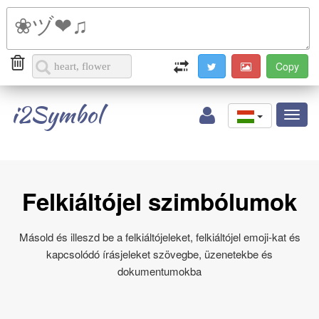
i2Symbol
Toggl
naviga
Felkiáltójel szimbólumok
Másold és illeszd be a felkiáltójeleket, felkiáltójel emoji-kat és
kapcsolódó írásjeleket szövegbe, üzenetekbe és
dokumentumokba