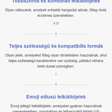
Többszörös és kombinált felkiáltójelek
Olyan változatok, amelyek erősebb hangsúlyt adnak, főleg rövid,
érzelmes üzenetekben.
‼ ⁉
✧
Teljes szélességű és kompatibilis formák
Olyan jelek, amelyeket főleg olyan tördelésben használnak, ahol
teljes szélességű karakterekre van szükség, például néhány
kelet-ázsiai szövegben.
！
✧
Emoji stílusú felkiáltójelek
Emoji jellegű felkiáltójelek, amelyeket gyakran használnak
csevegésekben, posztokban és felhasználói felület (UI)