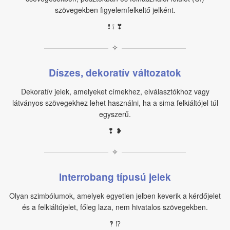
szövegekben figyelemfelkeltő jelként.
❗ ❕ ❣
✧
Díszes, dekoratív változatok
Dekoratív jelek, amelyeket címekhez, elválasztókhoz vagy
látványos szövegekhez lehet használni, ha a sima felkiáltójel túl
egyszerű.
❢ ❥
✧
Interrobang típusú jelek
Olyan szimbólumok, amelyek egyetlen jelben keverik a kérdőjelet
és a felkiáltójelet, főleg laza, nem hivatalos szövegekben.
‽ ⁉