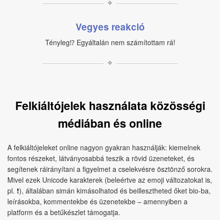
✧
Vegyes reakció
Tényleg⁉ Egyáltalán nem számítottam rá!
✧
Felkiáltójelek használata közösségi
médiában és online
A felkiáltójeleket online nagyon gyakran használják: kiemelnek
fontos részeket, látványosabbá teszik a rövid üzeneteket, és
segítenek ráirányítani a figyelmet a cselekvésre ösztönző sorokra.
Mivel ezek Unicode karakterek (beleértve az emoji változatokat is,
pl. ❗), általában simán kimásolhatod és beillesztheted őket bio-ba,
leírásokba, kommentekbe és üzenetekbe – amennyiben a
platform és a betűkészlet támogatja.