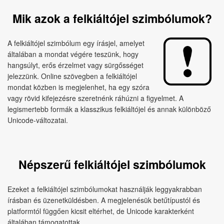
Mik azok a felkiáltójel szimbólumok?
A felkiáltójel szimbólum egy írásjel, amelyet
általában a mondat végére teszünk, hogy
hangsúlyt, erős érzelmet vagy sürgősséget
jelezzünk. Online szövegben a felkiáltójel
mondat közben is megjelenhet, ha egy szóra
vagy rövid kifejezésre szeretnénk ráhúzni a figyelmet. A
legismertebb formák a klasszikus felkiáltójel és annak különböző
Unicode-változatai.
Népszerű felkiáltójel szimbólumok
Ezeket a felkiáltójel szimbólumokat használják leggyakrabban
írásban és üzenetküldésben. A megjelenésük betűtípustól és
platformtól függően kicsit eltérhet, de Unicode karakterként
általában támogatottak.