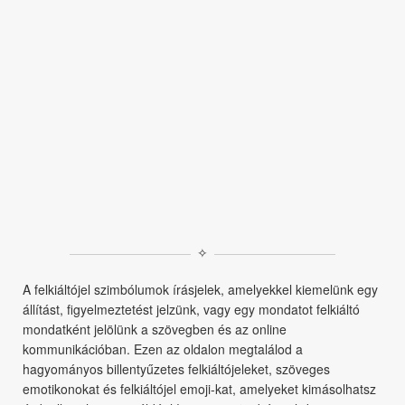
✧
A felkiáltójel szimbólumok írásjelek, amelyekkel kiemelünk egy
állítást, figyelmeztetést jelzünk, vagy egy mondatot felkiáltó
mondatként jelölünk a szövegben és az online
kommunikációban. Ezen az oldalon megtalálod a
hagyományos billentyűzetes felkiáltójeleket, szöveges
emotikonokat és felkiáltójel emoji-kat, amelyeket kimásolhatsz