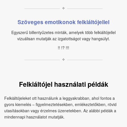
✧
Szöveges emotikonok felkiáltójellel
Egyszerű billentyűzetes minták, amelyek több felkiáltójellel
vizuálisan mutatják az izgatottságot vagy hangsúlyt.
!! !? !!!
✧
Felkiáltójel használati példák
Felkiáltójeleket ott használunk a leggyakrabban, ahol fontos a
gyors kiemelés – figyelmeztetésekben, emlékeztetőkben, rövid
utasításokban vagy érzelmes üzenetekben. Az alábbi példák a
mindennapi használatot mutatják.