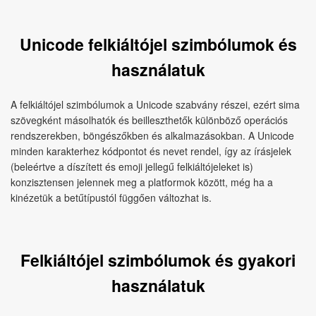
Unicode felkiáltójel szimbólumok és
használatuk
A felkiáltójel szimbólumok a Unicode szabvány részei, ezért sima
szövegként másolhatók és beilleszthetők különböző operációs
rendszerekben, böngészőkben és alkalmazásokban. A Unicode
minden karakterhez kódpontot és nevet rendel, így az írásjelek
(beleértve a díszített és emoji jellegű felkiáltójeleket is)
konzisztensen jelennek meg a platformok között, még ha a
kinézetük a betűtípustól függően változhat is.
Felkiáltójel szimbólumok és gyakori
használatuk