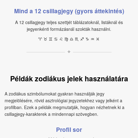
Mind a 12 csillagjegy (gyors áttekintés)
A 12 csillagjegy teljes szettjét táblázatoknál, listáknál és
jegyenkénti formázásnál szokták használni.
♈︎ ♉︎ ♊︎ ♋︎ ♌︎ ♍︎ ♎︎ ♏︎ ♐︎ ♑︎ ♒︎ ♓︎
✧
Példák zodiákus jelek használatára
A zodiákus szimbólumokat gyakran használják jegy
megjelölésére, rövid asztrológiai jegyzetekhez vagy jelként a
profilban. Ezek a példák megmutatják, hogyan nézhetnek ki a
csillagjegy‑karakterek a mindennapi szövegben.
Profil sor