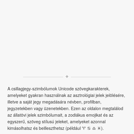
✧
A csillagjegy‑szimbólumok Unicode szövegkarakterek,
amelyeket gyakran használnak az asztrológiai jelek jelölésére,
illetve a saját jegy megadására névben, profilban,
jegyzetekben vagy üzenetekben. Ezen az oldalon megtalálod
az állatövi jelek szimbólumait, a zodiákus emojikat és az
egyszerű, szöveg stílusú jeleket, amelyeket azonnal
kimásolhatsz és beilleszthetsz (például ♈︎ ♋︎ ♎︎ ♓︎).