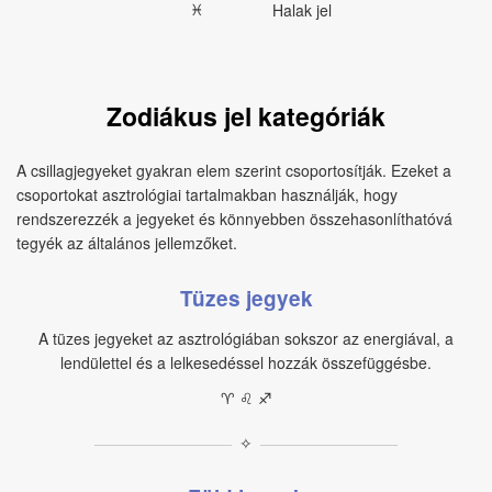
♓︎
Halak jel
Zodiákus jel kategóriák
A csillagjegyeket gyakran elem szerint csoportosítják. Ezeket a
csoportokat asztrológiai tartalmakban használják, hogy
rendszerezzék a jegyeket és könnyebben összehasonlíthatóvá
tegyék az általános jellemzőket.
Tüzes jegyek
A tüzes jegyeket az asztrológiában sokszor az energiával, a
lendülettel és a lelkesedéssel hozzák összefüggésbe.
♈︎ ♌︎ ♐︎
✧