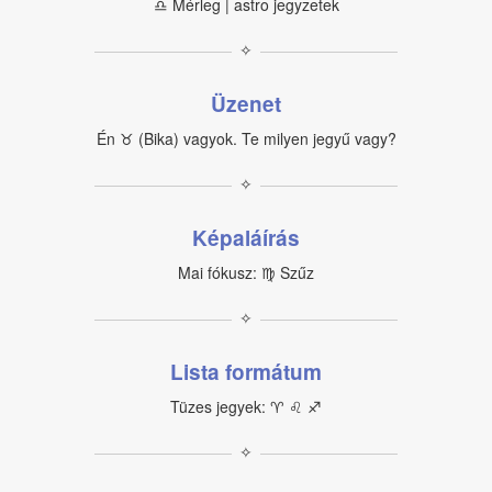
♎︎ Mérleg | astro jegyzetek
✧
Üzenet
Én ♉︎ (Bika) vagyok. Te milyen jegyű vagy?
✧
Képaláírás
Mai fókusz: ♍︎ Szűz
✧
Lista formátum
Tüzes jegyek: ♈︎ ♌︎ ♐︎
✧