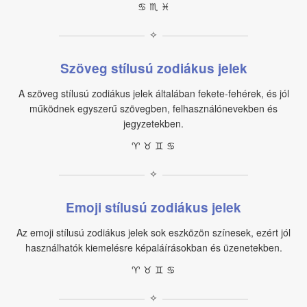
♋︎ ♏︎ ♓︎
✧
Szöveg stílusú zodiákus jelek
A szöveg stílusú zodiákus jelek általában fekete‑fehérek, és jól
működnek egyszerű szövegben, felhasználónevekben és
jegyzetekben.
♈︎ ♉︎ ♊︎ ♋︎
✧
Emoji stílusú zodiákus jelek
Az emoji stílusú zodiákus jelek sok eszközön színesek, ezért jól
használhatók kiemelésre képaláírásokban és üzenetekben.
♈ ♉ ♊ ♋
✧