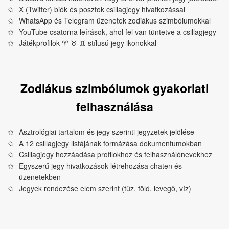
X (Twitter) biók és posztok csillagjegy hivatkozással
WhatsApp és Telegram üzenetek zodiákus szimbólumokkal
YouTube csatorna leírások, ahol fel van tüntetve a csillagjegy
Játékprofilok ♈︎ ♉︎ ♊︎ stílusú jegy ikonokkal
Zodiákus szimbólumok gyakorlati
felhasználása
Asztrológiai tartalom és jegy szerinti jegyzetek jelölése
A 12 csillagjegy listájának formázása dokumentumokban
Csillagjegy hozzáadása profilokhoz és felhasználónevekhez
Egyszerű jegy hivatkozások létrehozása chaten és
üzenetekben
Jegyek rendezése elem szerint (tűz, föld, levegő, víz)