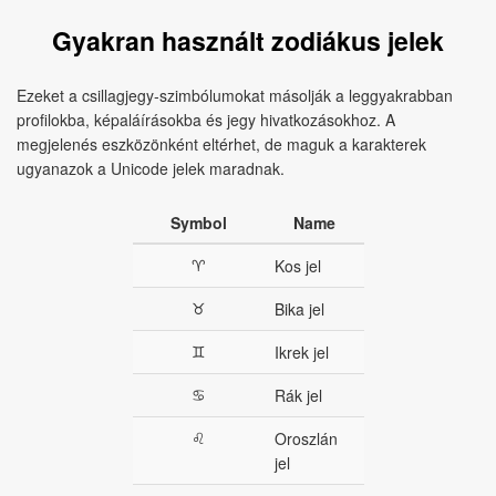
Gyakran használt zodiákus jelek
Ezeket a csillagjegy‑szimbólumokat másolják a leggyakrabban
profilokba, képaláírásokba és jegy hivatkozásokhoz. A
megjelenés eszközönként eltérhet, de maguk a karakterek
ugyanazok a Unicode jelek maradnak.
Symbol
Name
♈︎
Kos jel
♉︎
Bika jel
♊︎
Ikrek jel
♋︎
Rák jel
♌︎
Oroszlán
jel