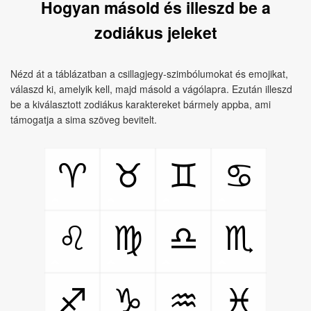
Hogyan másold és illeszd be a
zodiákus jeleket
Nézd át a táblázatban a csillagjegy‑szimbólumokat és emojikat,
válaszd ki, amelyik kell, majd másold a vágólapra. Ezután illeszd
be a kiválasztott zodiákus karaktereket bármely appba, ami
támogatja a sima szöveg bevitelt.
♈
♉
♊
♋
♌
♍
♎
♏
♐
♑
♒
♓