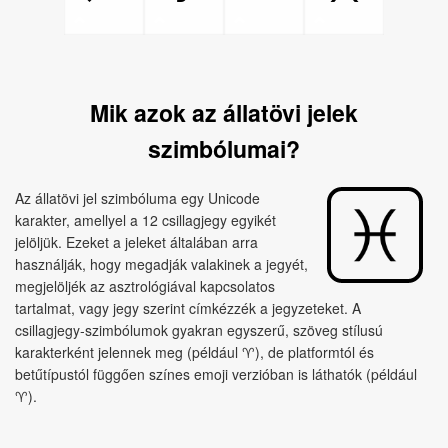
Mik azok az állatövi jelek
szimbólumai?
Az állatövi jel szimbóluma egy Unicode
karakter, amellyel a 12 csillagjegy egyikét
jelöljük. Ezeket a jeleket általában arra
használják, hogy megadják valakinek a jegyét,
megjelöljék az asztrológiával kapcsolatos
tartalmat, vagy jegy szerint címkézzék a jegyzeteket. A
csillagjegy‑szimbólumok gyakran egyszerű, szöveg stílusú
karakterként jelennek meg (például ♈︎), de platformtól és
betűtípustól függően színes emoji verzióban is láthatók (például
♈).