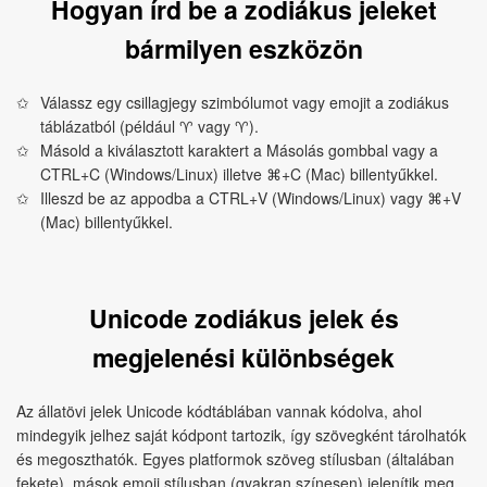
Hogyan írd be a zodiákus jeleket
bármilyen eszközön
Válassz egy csillagjegy szimbólumot vagy emojit a zodiákus
táblázatból (például ♈︎ vagy ♈).
Másold a kiválasztott karaktert a Másolás gombbal vagy a
CTRL+C (Windows/Linux) illetve ⌘+C (Mac) billentyűkkel.
Illeszd be az appodba a CTRL+V (Windows/Linux) vagy ⌘+V
(Mac) billentyűkkel.
Unicode zodiákus jelek és
megjelenési különbségek
Az állatövi jelek Unicode kódtáblában vannak kódolva, ahol
mindegyik jelhez saját kódpont tartozik, így szövegként tárolhatók
és megoszthatók. Egyes platformok szöveg stílusban (általában
fekete), mások emoji stílusban (gyakran színesen) jelenítik meg