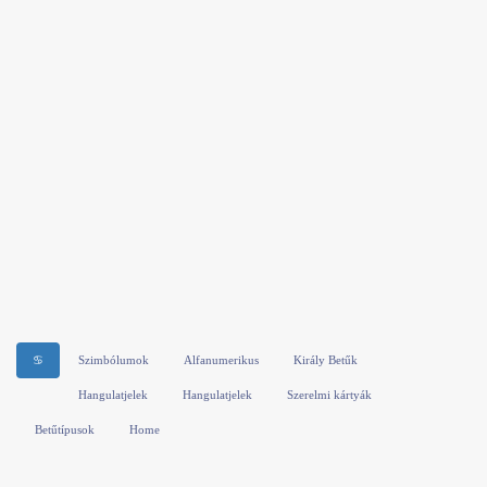
♋
Szimbólumok
Alfanumerikus
Király Betűk
Hangulatjelek
Hangulatjelek
Szerelmi kártyák
Betűtípusok
Home