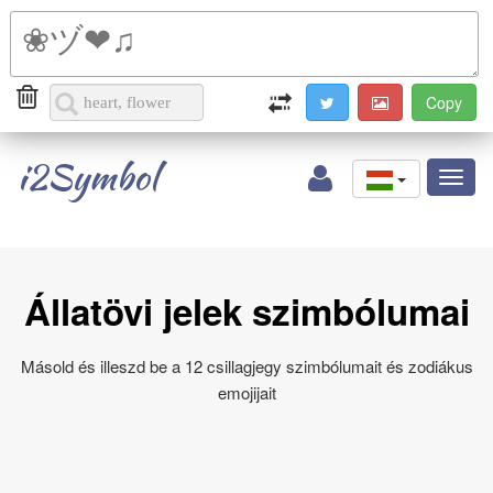
i2Symbol
Toggl
naviga
Állatövi jelek szimbólumai
Másold és illeszd be a 12 csillagjegy szimbólumait és zodiákus
emojijait