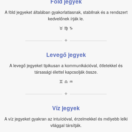
Föld jegyek
A föld jegyeket általában gyakorlatiasnak, stabilnak és a rendszert
kedvelőnek írják le.
♉︎ ♍︎ ♑︎
✧
Levegő jegyek
A levegő jegyeket tipikusan a kommunikációval, ötletekkel és
társasági élettel kapcsolják össze.
♊︎ ♎︎ ♒︎
✧
Víz jegyek
A víz jegyeket gyakran az intuícióval, érzelmekkel és mélyebb lelki
világgal társítják.