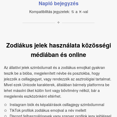
Napló bejegyzés
Kompatibilitás jegyzetek: ♋︎ a ♓︎‑val
✧
Zodiákus jelek használata közösségi
médiában és online
Az állatövi jelek szimbólumait és a zodiákus emojikat gyakran
teszik be a bióba, megjelenített névbe és posztokba, hogy
jelezzék a csillagjegyet, vagy rendezzék az asztrológiai tartalmat.
Mivel ezek Unicode karakterek, általában bármely platformra be
lehet másolni őket külön font vagy bővítmény nélkül, bár a
megjelenés eszközönként eltérhet.
Instagram biók és képaláírások csillagjegy szimbólummal
TikTok profilok zodiákus emojival a név mellett
Discord felhasználónevek vagy szerver profilok jegy jelöléssel