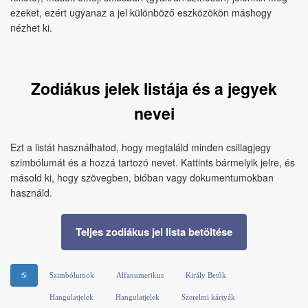
ezeket, ezért ugyanaz a jel különböző eszközökön máshogy
nézhet ki.
Zodiákus jelek listája és a jegyek
nevei
Ezt a listát használhatod, hogy megtaláld minden csillagjegy
szimbólumát és a hozzá tartozó nevet. Kattints bármelyik jelre, és
másold ki, hogy szövegben, bióban vagy dokumentumokban
használd.
Teljes zodiákus jel lista betöltése
♋
Szimbólumok
Alfanumerikus
Király Betűk
Hangulatjelek
Hangulatjelek
Szerelmi kártyák