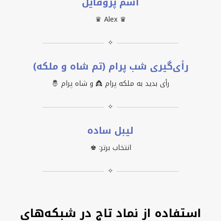
اسم پروفایل
♛ Alex ♛
✧
رأی‌گیری شب پرام (تم شاه و ملکه)
رأی بدید به ملکه پرام 👸 و شاه پرام 🤴
✧
لیبل ساده
انتخاب برتر: ♚
✧
استفاده از نماد تاج در شبکه‌های