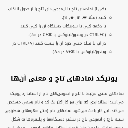
یکی از نمادهای تاج یا ایموجی‌های تاج را از جدول انتخاب
کنید (مثلا 👑, ♛, ♚, ♕).
با دکمه کپی یا شورتکات دستگاه آن را کپی کنید
(
CTRL+C
در ویندوز/لینوکس یا ⌘+
C
در مک).
در اپ یا فیلد متنی خود آن را پیست کنید (
CTRL+V
در
ویندوز/لینوکس یا ⌘+
V
در مک).
یونیکد نمادهای تاج و معنی آن‌ها
نمادهای متنی مرتبط با تاج و ایموجی‌های تاج از استاندارد یونیکد
می‌آیند؛ استانداردی که برای هر کاراکتر یک کد و نام رسمی مشخص
می‌کند. این کار باعث می‌شود نمادهای تاج (مثل مهره‌های شطرنجی
شبیه تاج) و ایموجی تاج در بیشتر دستگاه‌ها و پلتفرم‌ها به شکل
درست نمایش داده شوند؛ هرچند استایل ظاهری ایموجی ممکن است