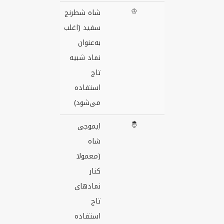
♔
شاه شطرنج
سفید (اغلب
به‌عنوان
نماد شبیه
تاج
استفاده
می‌شود)
🤴
ایموجی
شاه
(معمولا
کنار
نمادهای
تاج
استفاده